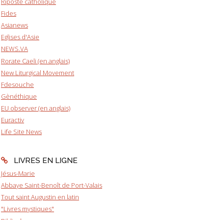
Riposte catholique
Fides
Asianews
Eglises d'Asie
NEWS.VA
Rorate Caeli (en anglais)
New Liturgical Movement
Fdesouche
Gènéthique
EU observer (en anglais)
Euractiv
Life Site News
LIVRES EN LIGNE
Jésus-Marie
Abbaye Saint-Benoît de Port-Valais
Tout saint Augustin en latin
"Livres mystiques"