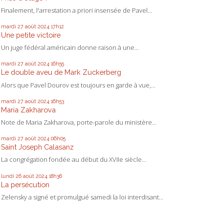
Finalement, l'arrestation a priori insensée de Pavel...
mardi 27
août 2024
17h12
Une petite victoire
Un juge fédéral américain donne raison à une...
mardi 27
août 2024
16h55
Le double aveu de Mark Zuckerberg
Alors que Pavel Dourov est toujours en garde à vue,...
mardi 27
août 2024
16h53
Maria Zakharova
Note de Maria Zakharova, porte-parole du ministère...
mardi 27
août 2024
06h05
Saint Joseph Calasanz
La congrégation fondée au début du XVIIe siècle...
lundi 26
août 2024
18h36
La persécution
Zelensky a signé et promulgué samedi la loi interdisant...