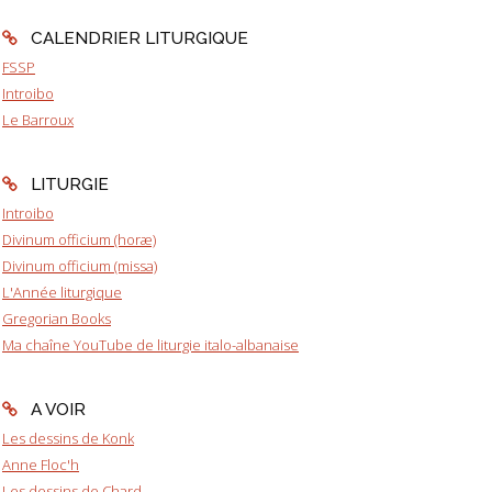
CALENDRIER LITURGIQUE
FSSP
Introibo
Le Barroux
LITURGIE
Introibo
Divinum officium (horæ)
Divinum officium (missa)
L'Année liturgique
Gregorian Books
Ma chaîne YouTube de liturgie italo-albanaise
A VOIR
Les dessins de Konk
Anne Floc'h
Les dessins de Chard