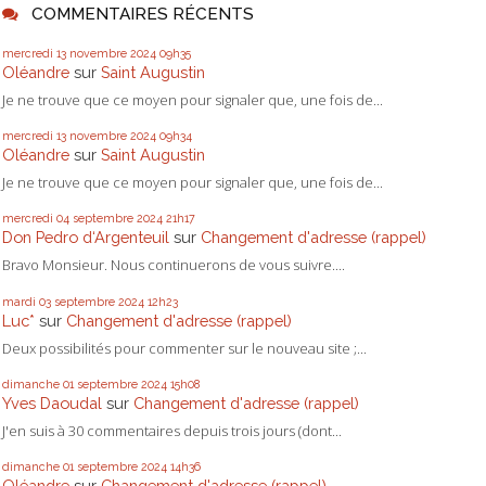
COMMENTAIRES RÉCENTS
mercredi 13
novembre 2024
09h35
Oléandre
sur
Saint Augustin
Je ne trouve que ce moyen pour signaler que, une fois de...
mercredi 13
novembre 2024
09h34
Oléandre
sur
Saint Augustin
Je ne trouve que ce moyen pour signaler que, une fois de...
mercredi 04
septembre 2024
21h17
Don Pedro d‘Argenteuil
sur
Changement d'adresse (rappel)
Bravo Monsieur. Nous continuerons de vous suivre....
mardi 03
septembre 2024
12h23
Luc*
sur
Changement d'adresse (rappel)
Deux possibilités pour commenter sur le nouveau site ;...
dimanche 01
septembre 2024
15h08
Yves Daoudal
sur
Changement d'adresse (rappel)
J'en suis à 30 commentaires depuis trois jours (dont...
dimanche 01
septembre 2024
14h36
Oléandre
sur
Changement d'adresse (rappel)