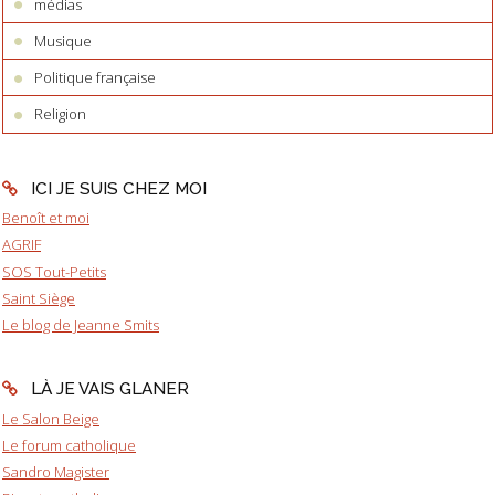
médias
Musique
Politique française
Religion
ICI JE SUIS CHEZ MOI
Benoît et moi
AGRIF
SOS Tout-Petits
Saint Siège
Le blog de Jeanne Smits
LÀ JE VAIS GLANER
Le Salon Beige
Le forum catholique
Sandro Magister