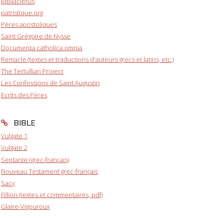
Bibliaclerus
patristique.org
Pères apostoliques
Saint Grégoire de Nysse
Documenta catholica omnia
Remacle (textes et traductions d'auteurs grecs et latins, etc.)
The Tertullian Project
Les Confessions de Saint Augustin
Ecrits des Pères
BIBLE
Vulgate 1
Vulgate 2
Septante (grec-français)
Nouveau Testament grec-français
Sacy
Fillion (textes et commentaires, pdf)
Glaire-Vigouroux