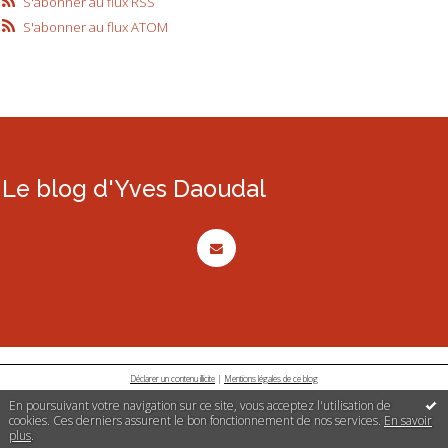
S'abonner au flux RSS
S'abonner au flux ATOM
Le blog d'Yves Daoudal
Déclarer un contenu illicite
|
Mentions légales de ce blog
En poursuivant votre navigation sur ce site, vous acceptez l'utilisation de
cookies. Ces derniers assurent le bon fonctionnement de nos services.
En savoir
plus
.