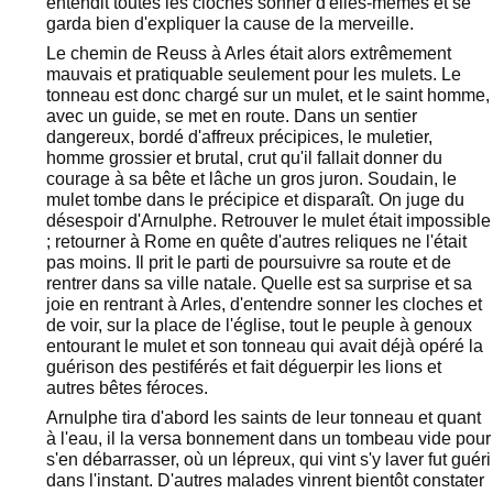
entendit toutes les cloches sonner d'elles-mêmes et se
garda bien d'expliquer la cause de la merveille.
Le chemin de Reuss à Arles était alors extrêmement
mauvais et pratiquable seulement pour les mulets. Le
tonneau est donc chargé sur un mulet, et le saint homme,
avec un guide, se met en route. Dans un sentier
dangereux, bordé d'affreux précipices, le muletier,
homme grossier et brutal, crut qu'il fallait donner du
courage à sa bête et lâche un gros juron. Soudain, le
mulet tombe dans le précipice et disparaît. On juge du
désespoir d'Arnulphe. Retrouver le mulet était impossible
; retourner à Rome en quête d'autres reliques ne l'était
pas moins. Il prit le parti de poursuivre sa route et de
rentrer dans sa ville natale. Quelle est sa surprise et sa
joie en rentrant à Arles, d'entendre sonner les cloches et
de voir, sur la place de l'église, tout le peuple à genoux
entourant le mulet et son tonneau qui avait déjà opéré la
guérison des pestiférés et fait déguerpir les lions et
autres bêtes féroces.
Arnulphe tira d'abord les saints de leur tonneau et quant
à l'eau, il la versa bonnement dans un tombeau vide pour
s'en débarrasser, où un lépreux, qui vint s'y laver fut guéri
dans l'instant. D'autres malades vinrent bientôt constater