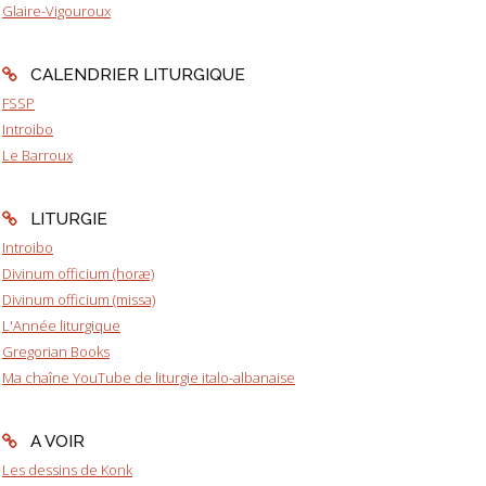
Glaire-Vigouroux
CALENDRIER LITURGIQUE
FSSP
Introibo
Le Barroux
LITURGIE
Introibo
Divinum officium (horæ)
Divinum officium (missa)
L'Année liturgique
Gregorian Books
Ma chaîne YouTube de liturgie italo-albanaise
A VOIR
Les dessins de Konk