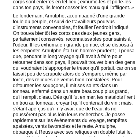
corps sont enterrés en tel lieu ; exhume-les et porte-les
dans ton pays, ils feront cesser les maux qui l'affligent. »
Le lendemain, Arnulphe, accompagné d'une grande
foule du peuple, et suivi de travailleurs pourvus
d'instruments convenables, fit fouiller l'endroit indiqué.
On trouva bientôt les corps des deux jeunes gens,
parfaitement conservés, reconnaissables pour saints à
l'odeur. Il les exhuma en grande pompe, et se disposa à
les emporter. Arnulphe était un homme prudent ; il pensa
que, pendant le long voyage qu'il avait à faire pour
retourner dans son pays, il pouvait trouver bien des gens
qui voudraient s'approprier le trésor qu'il portait, car on se
faisait peu de scrupule alors de s'emparer, même par
force, des reliques de vertus bien constatées. Pour
détourner les soupçons, il mit ses saints dans un
tonneau enfermé dans un autre beaucoup plus grand,
qu'il remplit d'eau. Dès qu'il fut en mer, les matelots firent
un trou au tonneau, croyant qu'il contenait du vin ; mais,
s'étant aperçus qu'il n'y avait que de l'eau, ils ne
poussèrent pas plus loin leurs recherches. Je passe
rapidement sur les événements du voyage, tempêtes
apaisées, vents favorables et le reste. Arnulphe,
débarque à Reuss avec ses reliques en double futaille,