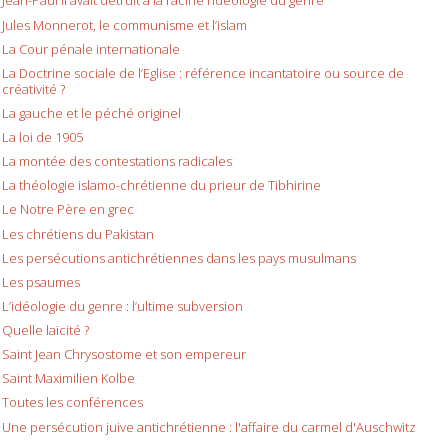
Jean-Paul II avait détruit à la racine l’idéologie du genre
Jules Monnerot, le communisme et l’islam
La Cour pénale internationale
La Doctrine sociale de l’Eglise : référence incantatoire ou source de
créativité ?
La gauche et le péché originel
La loi de 1905
La montée des contestations radicales
La théologie islamo-chrétienne du prieur de Tibhirine
Le Notre Père en grec
Les chrétiens du Pakistan
Les persécutions antichrétiennes dans les pays musulmans
Les psaumes
L’idéologie du genre : l’ultime subversion
Quelle laïcité ?
Saint Jean Chrysostome et son empereur
Saint Maximilien Kolbe
Toutes les conférences
Une persécution juive antichrétienne : l'affaire du carmel d'Auschwitz