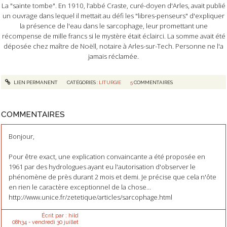
La "sainte tombe". En 1910, l'abbé Craste, curé-doyen d'Arles, avait publié
un ouvrage dans lequel il mettait au défi les "libres-penseurs" d'expliquer
la présence de l'eau dans le sarcophage, leur promettant une
récompense de mille francs si le mystère était éclairci. La somme avait été
déposée chez maître de Noëll, notaire à Arles-sur-Tech. Personne ne l'a
jamais réclamée.
LIEN PERMANENT
CATÉGORIES :
LITURGIE
5
COMMENTAIRES
COMMENTAIRES
Bonjour,
Pour être exact, une explication convaincante a été proposée en
1961 par des hydrologues ayant eu l'autorisation d'observer le
phénomène de près durant 2 mois et demi. Je précise que cela n'ôte
en rien le caractère exceptionnel de la chose...
http://www.unice.fr/zetetique/articles/sarcophage.html
Écrit par :
hild
08h34
-
vendredi 30
juillet