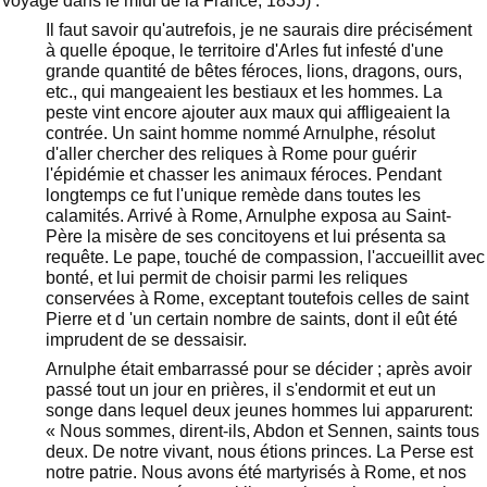
voyage dans le midi de la France, 1835) :
Il faut savoir qu'autrefois, je ne saurais dire précisément
à quelle époque, le territoire d'Arles fut infesté d'une
grande quantité de bêtes féroces, lions, dragons, ours,
etc., qui mangeaient les bestiaux et les hommes. La
peste vint encore ajouter aux maux qui affligeaient la
contrée. Un saint homme nommé Arnulphe, résolut
d'aller chercher des reliques à Rome pour guérir
l'épidémie et chasser les animaux féroces. Pendant
longtemps ce fut l'unique remède dans toutes les
calamités. Arrivé à Rome, Arnulphe exposa au Saint-
Père la misère de ses concitoyens et lui présenta sa
requête. Le pape, touché de compassion, l'accueillit avec
bonté, et lui permit de choisir parmi les reliques
conservées à Rome, exceptant toutefois celles de saint
Pierre et d 'un certain nombre de saints, dont il eût été
imprudent de se dessaisir.
Arnulphe était embarrassé pour se décider ; après avoir
passé tout un jour en prières, il s'endormit et eut un
songe dans lequel deux jeunes hommes lui apparurent:
« Nous sommes, dirent-ils, Abdon et Sennen, saints tous
deux. De notre vivant, nous étions princes. La Perse est
notre patrie. Nous avons été martyrisés à Rome, et nos