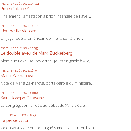
mardi 27
août 2024
17h24
Prise d'otage ?
Finalement, l'arrestation a priori insensée de Pavel...
mardi 27
août 2024
17h12
Une petite victoire
Un juge fédéral américain donne raison à une...
mardi 27
août 2024
16h55
Le double aveu de Mark Zuckerberg
Alors que Pavel Dourov est toujours en garde à vue,...
mardi 27
août 2024
16h53
Maria Zakharova
Note de Maria Zakharova, porte-parole du ministère...
mardi 27
août 2024
06h05
Saint Joseph Calasanz
La congrégation fondée au début du XVIIe siècle...
lundi 26
août 2024
18h36
La persécution
Zelensky a signé et promulgué samedi la loi interdisant...