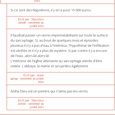
2021
Si ce sont des Napoléons, il y en a pour 15 000 euros.
Écrit par :
Stavrolus
10h06
-
vendredi 30
juillet 2021
Il faudrait passer un vernis imperméabilisant sur toute la surface
du sarcophage. Si, au bout de quelques mois et épisodes
pluvieux il n'y a pas d'eau à l'intérieur, l'hypothèse de l'infiltration
est vérifiée et il n'y a plus de mystère. Si par contre il y a encore
de l'eau...alors là! alors là!
L'intérieur de l'église attenante au sarcophage mérite d'être
visitée. L'abbaye, la mairie et ses jardins également.
Écrit par :
xoxot
19h39
-
vendredi 30
juillet
2021
Amha Dieu est un peintre qui n'aime pas les vernis.
Écrit par :
Stavrolus
20h00
-
vendredi 30
juillet 2021