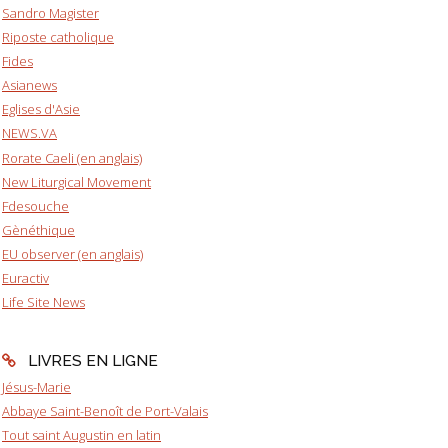
Sandro Magister
Riposte catholique
Fides
Asianews
Eglises d'Asie
NEWS.VA
Rorate Caeli (en anglais)
New Liturgical Movement
Fdesouche
Gènéthique
EU observer (en anglais)
Euractiv
Life Site News
LIVRES EN LIGNE
Jésus-Marie
Abbaye Saint-Benoît de Port-Valais
Tout saint Augustin en latin