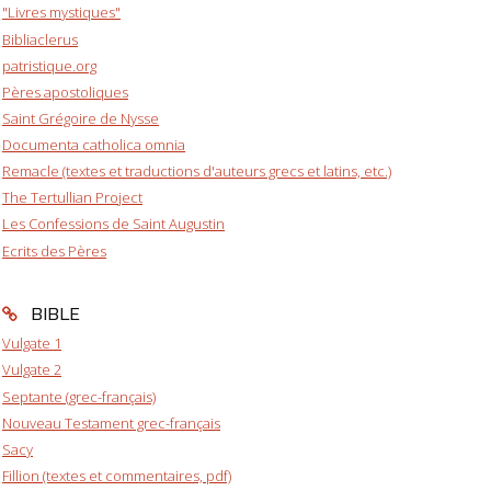
"Livres mystiques"
Bibliaclerus
patristique.org
Pères apostoliques
Saint Grégoire de Nysse
Documenta catholica omnia
Remacle (textes et traductions d'auteurs grecs et latins, etc.)
The Tertullian Project
Les Confessions de Saint Augustin
Ecrits des Pères
BIBLE
Vulgate 1
Vulgate 2
Septante (grec-français)
Nouveau Testament grec-français
Sacy
Fillion (textes et commentaires, pdf)