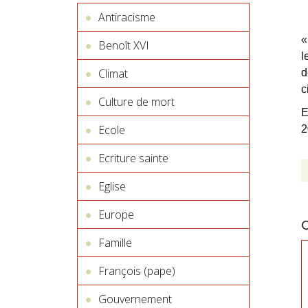
Antiracisme
«
Benoît XVI
l
Climat
d
c
Culture de mort
E
Ecole
2
Ecriture sainte
Eglise
Europe
Famille
François (pape)
Gouvernement