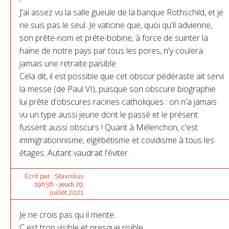
J'ai assez vu la salle gueule de la banque Rothschild, et je
ne suis pas le seul. Je vaticine que, quoi qu'il advienne,
son prête-nom et prête-bobine, à force de suinter la
haine de notre pays par tous les pores, n'y coulera
jamais une retraite paisible.
Cela dit, il est possible que cet obscur pédéraste ait servi
la messe (de Paul VI), puisque son obscure biographie
lui prête d'obscures racines catholiques : on n'a jamais
vu un type aussi jeune dont le passé et le présent
fussent aussi obscurs ! Quant à Mélenchon, c'est
immigrationnisme, elgébétisme et covidisme à tous les
étages. Autant vaudrait l'éviter.
Écrit par :
Stavrolus
19h38
-
jeudi 29
juillet 2021
Je ne crois pas qu il mente.
C est trop visible et presque risible