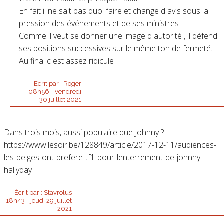
En fait il ne sait pas quoi faire et change d avis sous la
pression des événements et de ses ministres
Comme il veut se donner une image d autorité , il défend
ses positions successives sur le même ton de fermeté.
Au final c est assez ridicule
Écrit par :
Roger
08h56
-
vendredi
30
juillet 2021
Dans trois mois, aussi populaire que Johnny ?
https://www.lesoir.be/128849/article/2017-12-11/audiences-
les-belges-ont-prefere-tf1-pour-lenterrement-de-johnny-
hallyday
Écrit par :
Stavrolus
18h43
-
jeudi 29
juillet
2021