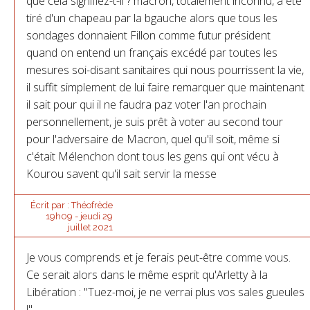
que cela signifiez-t-il ? macron, totalement inconnu, a été
tiré d'un chapeau par la bgauche alors que tous les
sondages donnaient Fillon comme futur président
quand on entend un français excédé par toutes les
mesures soi-disant sanitaires qui nous pourrissent la vie,
il suffit simplement de lui faire remarquer que maintenant
il sait pour qui il ne faudra paz voter l'an prochain
personnellement, je suis prêt à voter au second tour
pour l'adversaire de Macron, quel qu'il soit, même si
c'était Mélenchon dont tous les gens qui ont vécu à
Kourou savent qu'il sait servir la messe
Écrit par :
Théofrède
19h09
-
jeudi 29
juillet 2021
Je vous comprends et je ferais peut-être comme vous.
Ce serait alors dans le même esprit qu'Arletty à la
Libération : "Tuez-moi, je ne verrai plus vos sales gueules
!"