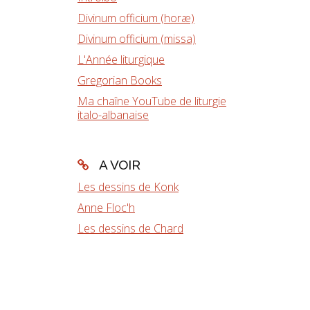
Divinum officium (horæ)
Divinum officium (missa)
L'Année liturgique
Gregorian Books
Ma chaîne YouTube de liturgie
italo-albanaise
A VOIR
Les dessins de Konk
Anne Floc'h
Les dessins de Chard