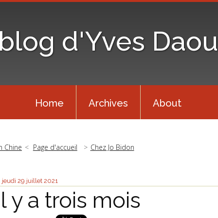
 blog d'Yves Daou
Home
Archives
About
n Chine
Page d'accueil
Chez Jo Bidon
jeudi 29
juillet 2021
Il y a trois mois