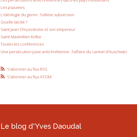
Les psaumes
L’idéologie du genre : l’ultime subversion
Quelle laïcité ?
Saint Jean Chrysostome et son empereur
Saint Maximilien Kolbe
Toutes les conférences
Une persécution juive antichrétienne : l'affaire du carmel d'Auschwitz
S'abonner au flux RSS
S'abonner au flux ATOM
Le blog d'Yves Daoudal