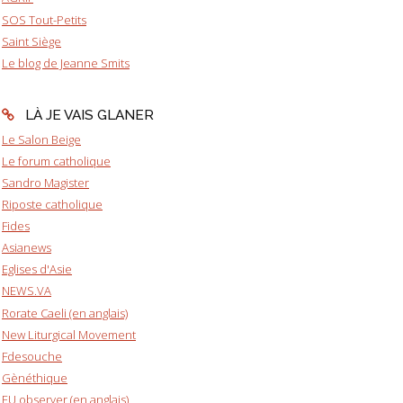
SOS Tout-Petits
Saint Siège
Le blog de Jeanne Smits
LÀ JE VAIS GLANER
Le Salon Beige
Le forum catholique
Sandro Magister
Riposte catholique
Fides
Asianews
Eglises d'Asie
NEWS.VA
Rorate Caeli (en anglais)
New Liturgical Movement
Fdesouche
Gènéthique
EU observer (en anglais)