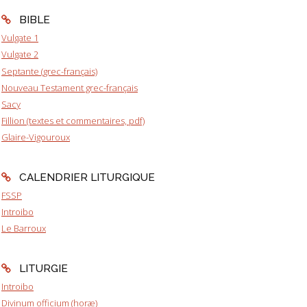
BIBLE
Vulgate 1
Vulgate 2
Septante (grec-français)
Nouveau Testament grec-français
Sacy
Fillion (textes et commentaires, pdf)
Glaire-Vigouroux
CALENDRIER LITURGIQUE
FSSP
Introibo
Le Barroux
LITURGIE
Introibo
Divinum officium (horæ)