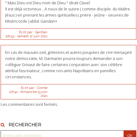
" Mais Dieu est Dieu nom de Dieu " dirait Clavel
Il est déjà victorieux ...A nous de le suivre ( comme disciple. du Maître
Jésus ) en prenant les armes spirituelles ( prière - jeûne - oeuvres de
Miséricorde ) abbé Gandan+
Écrit par :
GanDan
10h43
-
samedi 12
juin 2021
En cas de mauvais oeil, grimoires et autres poupées de cire menaçant
notre démocratie, M. Darmanin pourra toujours demander à son
collègue Grivaut de faire certaines conjuration avec son célèbre
attribut fascinateur, comme nos amis Napolitains en pareilles
circonstances.
Écrit par :
Comte
12h41
-
dimanche 13
juin
2021
Les commentaires sont fermés.
RECHERCHER