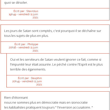
quoi se désoler.
Écrit par :
Stavrolus
19h49
-
vendredi 11
juin
2021
Les jours de Satan sont comptés, c'est pourquoi il se déchaîne sur
tous les sujets de plus en plus.
Écrit par :
Philippe
20h16
-
vendredi 11
juin
2021
Oui et les serviteurs de Satan veulent ignorer ce fait, comme si
l'impunité leur était assurée. Le péché contre l'Esprit est le plus
terrible des égarements.
Écrit par :
Dauphin
20h45
-
vendredi 11
juin
2021
Rien d'étonnant
nous ne sommes plus en démocratie mais en sionocratie
les kabbalistes pratiquent toujours " l'inversion accusatoire. "