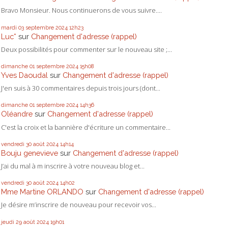
Bravo Monsieur. Nous continuerons de vous suivre....
mardi 03
septembre 2024
12h23
Luc*
sur
Changement d'adresse (rappel)
Deux possibilités pour commenter sur le nouveau site ;...
dimanche 01
septembre 2024
15h08
Yves Daoudal
sur
Changement d'adresse (rappel)
J'en suis à 30 commentaires depuis trois jours (dont...
dimanche 01
septembre 2024
14h36
Oléandre
sur
Changement d'adresse (rappel)
C'est la croix et la bannière d'écriture un commentaire...
vendredi 30
août 2024
14h14
Bouju genevieve
sur
Changement d'adresse (rappel)
J’ai du mal à m inscrire à votre nouveau blog et...
vendredi 30
août 2024
14h02
Mme Martine ORLANDO
sur
Changement d'adresse (rappel)
Je désire m’inscrire de nouveau pour recevoir vos...
jeudi 29
août 2024
19h01