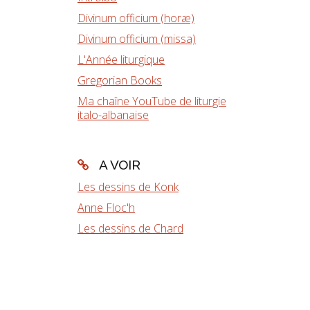
Divinum officium (horæ)
Divinum officium (missa)
L'Année liturgique
Gregorian Books
Ma chaîne YouTube de liturgie
italo-albanaise
A VOIR
Les dessins de Konk
Anne Floc'h
Les dessins de Chard