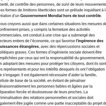
iberté, de contrôle des personnes, de suivi de leurs mouvements
es formes de limitions liberticides sont un prélude inquiétant à l
réation d’un
Gouvernement Mondial hors de tout contrôle
.
ous croyons aussi que dans certaines situations les mesures d
onfinement prises, y compris la fermeture des activités
ommerciales, ont conduit à une crise qui a submergé des
ecteurs entiers de l’économie, ce qui favorise
l’ingérence des
uissances étrangères
, avec des répercussions sociales et
olitiques graves. Ces formes d’ingénierie sociale doivent être
mpêchées par ceux qui ont la responsabilité du gouvernement,
n adoptant des mesures pour protéger les citoyens, dont ils son
es représentants et pour les intérêts desquels ils ont l’obligation
e s’engager. Il est également nécessaire d’aider la famille,
ellule de base de la société, en évitant de pénaliser
éraisonnablement les personnes faibles et âgées par la
éparation forcée et douloureuse de leurs proches. La
riminalisation des relations personnelles et sociales doit
galement être jugée comme une partie inacceptable du projet d