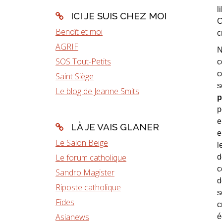
l
ICI JE SUIS CHEZ MOI
C
Benoît et moi
c
AGRIF
N
SOS Tout-Petits
c
c
Saint Siège
s
Le blog de Jeanne Smits
p
p
e
LÀ JE VAIS GLANER
e
Le Salon Beige
l
Le forum catholique
d
c
Sandro Magister
d
Riposte catholique
s
Fides
c
Asianews
é