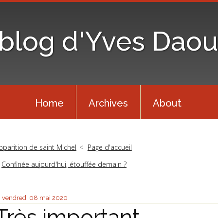
 blog d'Yves Daou
Home
Archives
About
pparition de saint Michel
Page d'accueil
Confinée aujourd'hui, étouffée demain ?
vendredi 08
mai 2020
Très important