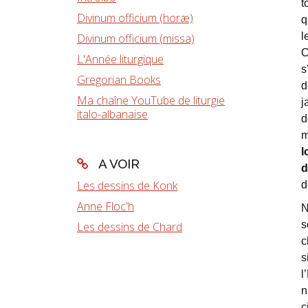
t
Divinum officium (horæ)
q
l
Divinum officium (missa)
C
L'Année liturgique
s
Gregorian Books
d
Ma chaîne YouTube de liturgie
j
italo-albanaise
d
m
l
A VOIR
d
Les dessins de Konk
d
Anne Floc'h
N
s
Les dessins de Chard
c
s
l
n
c