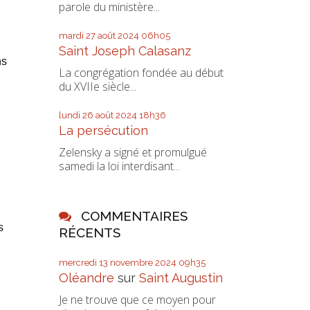
parole du ministère...
mardi 27
août 2024
06h05
Saint Joseph Calasanz
ns
La congrégation fondée au début
du XVIIe siècle...
lundi 26
août 2024
18h36
La persécution
Zelensky a signé et promulgué
samedi la loi interdisant...
i
COMMENTAIRES
s
RÉCENTS
mercredi 13
novembre 2024
09h35
Oléandre
sur
Saint Augustin
Je ne trouve que ce moyen pour