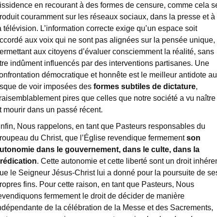
issidence en recourant à des formes de censure, comme cela s
roduit couramment sur les réseaux sociaux, dans la presse et à
a télévision. L’information correcte exige qu’un espace soit
ccordé aux voix qui ne sont pas alignées sur la pensée unique,
ermettant aux citoyens d’évaluer consciemment la réalité, sans
tre indûment influencés par des interventions partisanes. Une
onfrontation démocratique et honnête est le meilleur antidote au
isque de voir imposées des
formes subtiles de dictature
,
raisemblablement pires que celles que notre société a vu naître
t mourir dans un passé récent.
nfin, Nous rappelons, en tant que Pasteurs responsables du
roupeau du Christ, que l’Église revendique fermement
son
utonomie dans le gouvernement, dans le culte, dans la
rédication
. Cette autonomie et cette liberté sont un droit inhére
ue le Seigneur Jésus-Christ lui a donné pour la poursuite de se
ropres fins. Pour cette raison, en tant que Pasteurs, Nous
evendiquons fermement le droit de décider de manière
ndépendante de la célébration de la Messe et des Sacrements,