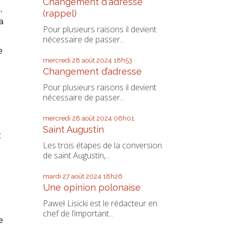
Changement d'adresse
.
(rappel)
a
Pour plusieurs raisons il devient
nécessaire de passer...
e
mercredi 28
août 2024
18h53
Changement d’adresse
Pour plusieurs raisons il devient
nécessaire de passer...
mercredi 28
août 2024
06h01
Saint Augustin
t
Les trois étapes de la conversion
de saint Augustin,...
mardi 27
août 2024
18h26
Une opinion polonaise
Paweł Lisicki est le rédacteur en
chef de l’important...
e