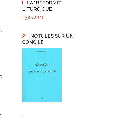
LA "RÉFORME"
LITURGIQUE
Il y a 50 ans
x.
NOTULES SUR UN
CONCILE
t,