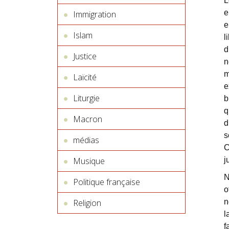
L
e
Immigration
e
Islam
l
d
Justice
n
m
Laïcité
e
Liturgie
b
q
Macron
d
s
médias
C
Musique
j
N
Politique française
o
Religion
n
l
f