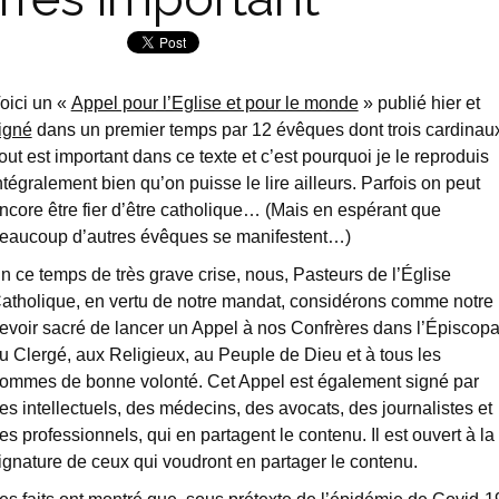
oici un «
Appel pour l’Eglise et pour le monde
» publié hier et
igné
dans un premier temps par 12 évêques dont trois cardinau
out est important dans ce texte et c’est pourquoi je le reproduis
ntégralement bien qu’on puisse le lire ailleurs. Parfois on peut
ncore être fier d’être catholique… (Mais en espérant que
eaucoup d’autres évêques se manifestent…)
n ce temps de très grave crise, nous, Pasteurs de l’Église
atholique, en vertu de notre mandat, considérons comme notre
evoir sacré de lancer un Appel à nos Confrères dans l’Épiscopa
u Clergé, aux Religieux, au Peuple de Dieu et à tous les
ommes de bonne volonté. Cet Appel est également signé par
es intellectuels, des médecins, des avocats, des journalistes et
es professionnels, qui en partagent le contenu. Il est ouvert à la
ignature de ceux qui voudront en partager le contenu.