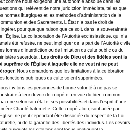
out comme nous exigeons une autonomie absolue dans les
uestions qui relèvent de notre juridiction immédiate, telles que
es normes liturgiques et les méthodes d’administration de la
ommunion et des Sacrements. L’État n’a pas le droit de
’ingérer, pour quelque raison que ce soit, dans la souveraineté
e l’Église. La collaboration de l’Autorité ecclésiastique, qui n’a
amais été refusée, ne peut impliquer de la part de l’Autorité civil
es formes d’interdiction ou de limitation du culte public ou du
inistère sacerdotal.
Les droits de Dieu et des fidèles sont la
oi suprême de l’Église à laquelle elle ne veut ni ne peut
éroger
. Nous demandons que les limitations à la célébration
es fonctions publiques du culte soient supprimées.
ous invitons les personnes de bonne volonté à ne pas se
oustraire à leur devoir de coopérer en vue du bien commun,
hacune selon son état et ses possibilités et dans l’esprit d’une
incère Charité fraternelle. Cette coopération, souhaitée par
’Église, ne peut cependant être dissociée du respect de la Loi
aturelle, ni de la garantie des libertés des individus. Les devoirs
ivils auxquels les citoyens sont tenus impliquent la