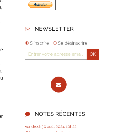
9,
s,
,
NEWSLETTER
S'inscrire
Se désinscrire
le
t
e
a
du
NOTES RÉCENTES
er
vendredi 30
août 2024
10h22