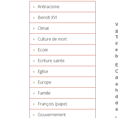
Antiracisme
Benoît XVI
V
Climat
s
T
Culture de mort
i
Ecole
e
b
Ecriture sainte
E
Eglise
C
d
Europe
a
h
Famille
d
d
François (pape)
s
Gouvernement