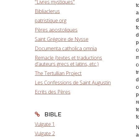
"Livres mystiques"
t
Bibliaclerus
a
patristique.org
d
f
Pères apostoliques
d
Saint Grégoire de Nysse
p
Documenta catholica omnia
c
Remacle (textes et traductions
m
d'auteurs grecs et latins, etc.)
c
t
The Tertullian Project
d
Les Confessions de Saint Augustin
c
Ecrits des Pères
p
r
t
BIBLE
f
Vulgate 1
N
Vulgate 2
a