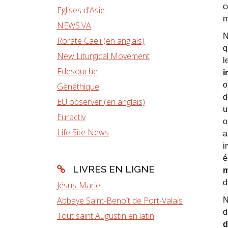
c
Eglises d'Asie
m
NEWS.VA
N
Rorate Caeli (en anglais)
q
New Liturgical Movement
l
Fdesouche
i
o
Gènéthique
d
EU observer (en anglais)
u
Euractiv
o
Life Site News
a
i
é
LIVRES EN LIGNE
m
d
Jésus-Marie
Abbaye Saint-Benoît de Port-Valais
N
d
Tout saint Augustin en latin
d