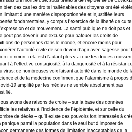
es faits ont montré que, sous prétexte de l’épidémie de Covid-1
n bien des cas les droits inaliénables des citoyens ont été violé
n limitant d’une manière disproportionnée et injustifiée leurs
ibertés fondamentales, y compris l’exercice de la liberté de culte
’expression et de mouvement. La santé publique ne doit pas et
e peut pas devenir une excuse pour bafouer les droits de
illions de personnes dans le monde, et encore moins pour
xonérer l’autorité civile de son devoir d’agir avec sagesse pour 
ien commun; cela est d’autant plus vrai que les doutes croissen
uant à l’effective contagiosité, à la dangerosité et à la résistanc
u virus: de nombreuses voix faisant autorité dans le monde de l
cience et de la médecine confirment que l’alarmisme à propos 
ovid-19 amplifié par les médias ne semble absolument pas
ustifié.
ous avons des raisons de croire – sur la base des données
fficielles relatives à l’incidence de l’épidémie, et sur celle du
ombre de décès – qu’il existe des pouvoirs fort intéressés à cré
a panique parmi la population dans le seul but d’imposer de
açon permanente des formes de limitation inacceptables de la