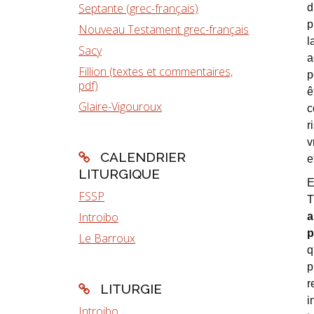
Septante (grec-français)
d
p
Nouveau Testament grec-français
l
Sacy
a
Fillion (textes et commentaires,
p
pdf)
ê
Glaire-Vigouroux
c
r
v
CALENDRIER
e
LITURGIQUE
E
FSSP
T
Introibo
a
p
Le Barroux
q
p
r
LITURGIE
i
Introibo