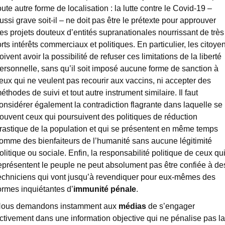
oute autre forme de localisation : la lutte contre le Covid-19 –
ussi grave soit-il – ne doit pas être le prétexte pour approuver
es projets douteux d’entités supranationales nourrissant de très
orts intérêts commerciaux et politiques. En particulier, les citoye
oivent avoir la possibilité de refuser ces limitations de la liberté
ersonnelle, sans qu’il soit imposé aucune forme de sanction à
eux qui ne veulent pas recourir aux vaccins, ni accepter des
éthodes de suivi et tout autre instrument similaire. Il faut
onsidérer également la contradiction flagrante dans laquelle se
rouvent ceux qui poursuivent des politiques de réduction
rastique de la population et qui se présentent en même temps
omme des bienfaiteurs de l’humanité sans aucune légitimité
olitique ou sociale. Enfin, la responsabilité politique de ceux qu
eprésentent le peuple ne peut absolument pas être confiée à de
echniciens qui vont jusqu’à revendiquer pour eux-mêmes des
ormes inquiétantes d’
immunité pénale
.
ous demandons instamment aux
médias
de s’engager
ctivement dans une information objective qui ne pénalise pas la