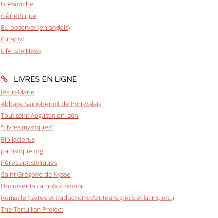
Fdesouche
Gènéthique
EU observer (en anglais)
Euractiv
Life Site News
LIVRES EN LIGNE
Jésus-Marie
Abbaye Saint-Benoît de Port-Valais
Tout saint Augustin en latin
"Livres mystiques"
Bibliaclerus
patristique.org
Pères apostoliques
Saint Grégoire de Nysse
Documenta catholica omnia
Remacle (textes et traductions d'auteurs grecs et latins, etc.)
The Tertullian Project