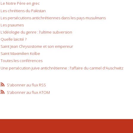
Le Notre Père en grec
Les chrétiens du Pakistan
Les persécutions antichrétiennes dans les pays musulmans
Les psaumes
L’idéologie du genre : l’ultime subversion
Quelle laïcité ?
Saint Jean Chrysostome et son empereur
Saint Maximilien Kolbe
Toutes les conférences
Une persécution juive antichrétienne : l'affaire du carmel d'Auschwitz
S'abonner au flux RSS
S'abonner au flux ATOM