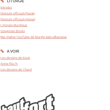
LITURGIE
Introibo
Divinum officium (horæ)
Divinum officium (missa)
L'Année liturgique
Gregorian Books
Ma chaîne YouTube de liturgie italo-albanaise
A VOIR
Les dessins de Konk
Anne Floc'h
Les dessins de Chard