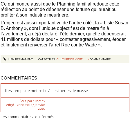
Ce qui montre aussi que le Planning familial redoute cette
réélection au point de dépenser une fortune qui aurait pu
profiter à son industrie meurtrière.
L’enjeu est aussi important vu de l’autre côté : la « Liste Susan
B. Anthony », dont l’unique objectif est de mettre fin à
l’avortement, a déjà déclaré, l’été dernier, qu’elle dépenserait
41 millions de dollars pour « contester agressivement, éroder
et finalement renverser l'arrêt Roe contre Wade ».
LIEN PERMANENT
CATÉGORIES :
CULTURE DE MORT
1
COMMENTAIRE
COMMENTAIRES
Il est temps de mettre fin à ces tueries de masse.
Écrit par :
Béatrix
21h38
-
vendredi 17
janvier
2020
Les commentaires sont fermés.