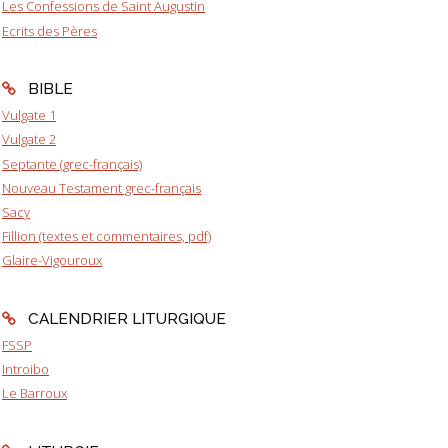
Les Confessions de Saint Augustin
Ecrits des Pères
BIBLE
Vulgate 1
Vulgate 2
Septante (grec-français)
Nouveau Testament grec-français
Sacy
Fillion (textes et commentaires, pdf)
Glaire-Vigouroux
CALENDRIER LITURGIQUE
FSSP
Introibo
Le Barroux