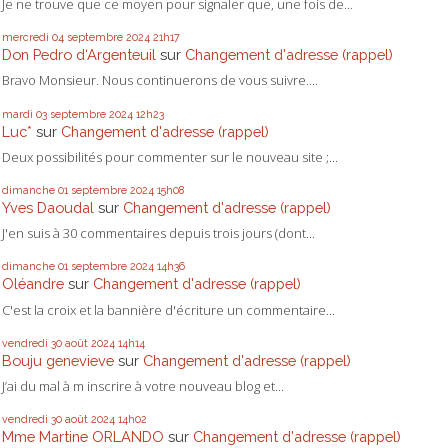
Je ne trouve que ce moyen pour signaler que, une fois de...
mercredi 04
septembre 2024
21h17
Don Pedro d‘Argenteuil
sur
Changement d'adresse (rappel)
Bravo Monsieur. Nous continuerons de vous suivre....
mardi 03
septembre 2024
12h23
Luc*
sur
Changement d'adresse (rappel)
Deux possibilités pour commenter sur le nouveau site ;...
dimanche 01
septembre 2024
15h08
Yves Daoudal
sur
Changement d'adresse (rappel)
J'en suis à 30 commentaires depuis trois jours (dont...
dimanche 01
septembre 2024
14h36
Oléandre
sur
Changement d'adresse (rappel)
C'est la croix et la bannière d'écriture un commentaire...
vendredi 30
août 2024
14h14
Bouju genevieve
sur
Changement d'adresse (rappel)
J’ai du mal à m inscrire à votre nouveau blog et...
vendredi 30
août 2024
14h02
Mme Martine ORLANDO
sur
Changement d'adresse (rappel)