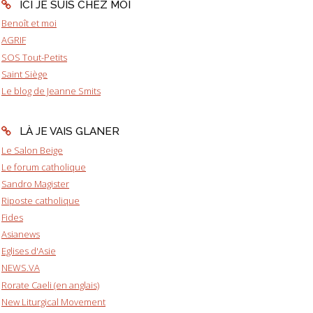
ICI JE SUIS CHEZ MOI
Benoît et moi
AGRIF
SOS Tout-Petits
Saint Siège
Le blog de Jeanne Smits
LÀ JE VAIS GLANER
Le Salon Beige
Le forum catholique
Sandro Magister
Riposte catholique
Fides
Asianews
Eglises d'Asie
NEWS.VA
Rorate Caeli (en anglais)
New Liturgical Movement