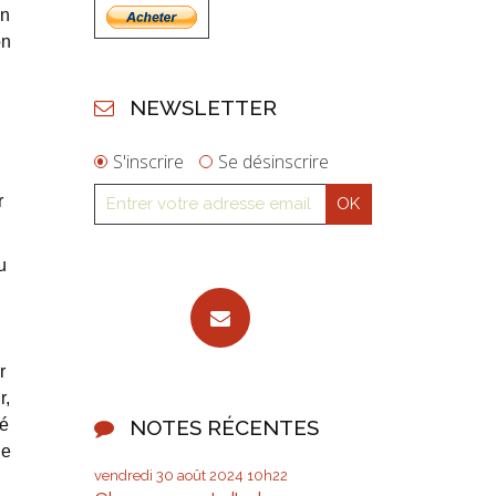
on
on
NEWSLETTER
S'inscrire
Se désinscrire
r
u
r
r,
té
NOTES RÉCENTES
de
vendredi 30
août 2024
10h22