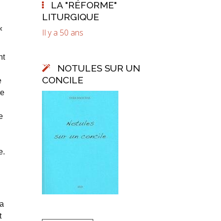
LA "RÉFORME"
LITURGIQUE
«
Il y a 50 ans
nt
NOTULES SUR UN
CONCILE
e
re
e
e.
la
t