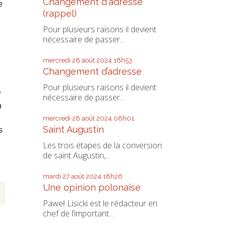
Changement d'adresse
e
(rappel)
Pour plusieurs raisons il devient
nécessaire de passer...
mercredi 28
août 2024
18h53
Changement d’adresse
Pour plusieurs raisons il devient
r
nécessaire de passer...
n
mercredi 28
août 2024
06h01
Saint Augustin
s
Les trois étapes de la conversion
de saint Augustin,...
mardi 27
août 2024
18h26
Une opinion polonaise
Paweł Lisicki est le rédacteur en
chef de l’important...