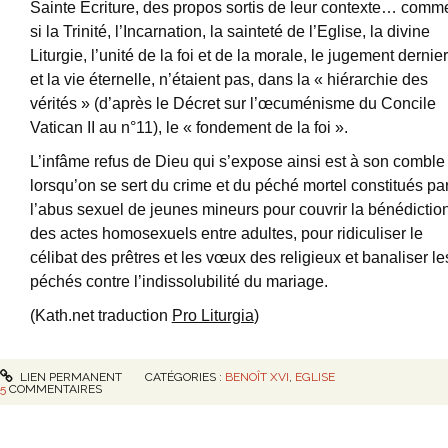
Sainte Ecriture, des propos sortis de leur contexte… comm
si la Trinité, l’Incarnation, la sainteté de l’Eglise, la divine
Liturgie, l’unité de la foi et de la morale, le jugement dernier
et la vie éternelle, n’étaient pas, dans la « hiérarchie des
vérités » (d’après le Décret sur l’œcuménisme du Concile
Vatican II au n°11), le « fondement de la foi ».
L’infâme refus de Dieu qui s’expose ainsi est à son comble
lorsqu’on se sert du crime et du péché mortel constitués pa
l’abus sexuel de jeunes mineurs pour couvrir la bénédictio
des actes homosexuels entre adultes, pour ridiculiser le
célibat des prêtres et les vœux des religieux et banaliser le
péchés contre l’indissolubilité du mariage.
(Kath.net traduction
Pro Liturgia
)
LIEN PERMANENT
CATÉGORIES :
BENOÎT XVI
,
EGLISE
5
COMMENTAIRES