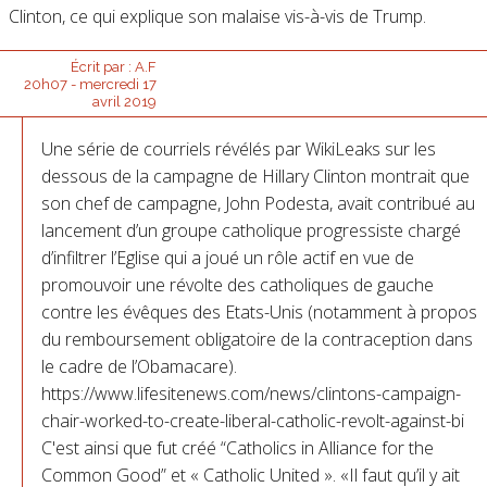
Clinton, ce qui explique son malaise vis-à-vis de Trump.
Écrit par :
A.F
20h07
-
mercredi 17
avril 2019
Une série de courriels révélés par WikiLeaks sur les
dessous de la campagne de Hillary Clinton montrait que
son chef de campagne, John Podesta, avait contribué au
lancement d’un groupe catholique progressiste chargé
d’infiltrer l’Eglise qui a joué un rôle actif en vue de
promouvoir une révolte des catholiques de gauche
contre les évêques des Etats-Unis (notamment à propos
du remboursement obligatoire de la contraception dans
le cadre de l’Obamacare).
https://www.lifesitenews.com/news/clintons-campaign-
chair-worked-to-create-liberal-catholic-revolt-against-bi
C'est ainsi que fut créé “Catholics in Alliance for the
Common Good” et « Catholic United ». «Il faut qu’il y ait