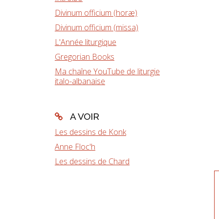
Divinum officium (horæ)
Divinum officium (missa)
L'Année liturgique
Gregorian Books
Ma chaîne YouTube de liturgie
italo-albanaise
A VOIR
Les dessins de Konk
Anne Floc'h
Les dessins de Chard