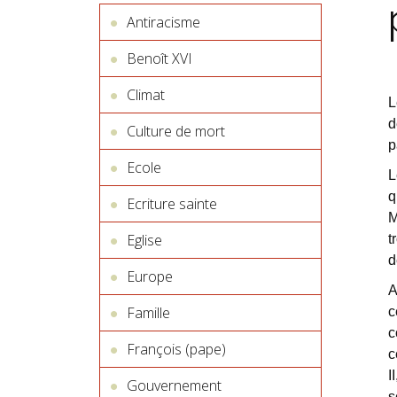
Antiracisme
Benoît XVI
Climat
L
d
Culture de mort
p
Ecole
L
q
Ecriture sainte
M
Eglise
t
d
Europe
A
Famille
c
c
François (pape)
c
I
Gouvernement
s