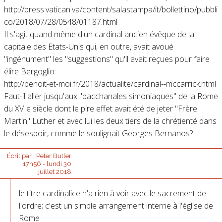
http://press.vatican.va/content/salastampa/it/bollettino/pubbli
co/2018/07/28/0548/01187.html
Il s'agit quand même d'un cardinal ancien évêque de la
capitale des Etats-Unis qui, en outre, avait avoué
"ingénument" les "suggestions" qu'il avait reçues pour faire
élire Bergoglio:
http://benoit-et-moi.fr/2018/actualite/cardinal--mccarrick.html
Faut-il aller jusqu'aux "bacchanales simoniaques" de la Rome
du XVIe siècle dont le pire effet avait été de jeter "Frère
Martin" Luther et avec lui les deux tiers de la chrétienté dans
le désespoir, comme le soulignait Georges Bernanos?
Écrit par :
Peter Butler
17h56
-
lundi 30
juillet 2018
le titre cardinalice n'a rien à voir avec le sacrement de
l'ordre; c'est un simple arrangement interne à l'église de
Rome