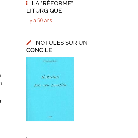
LA "RÉFORME"
LITURGIQUE
Il y a 50 ans
NOTULES SUR UN
CONCILE
n
n
r