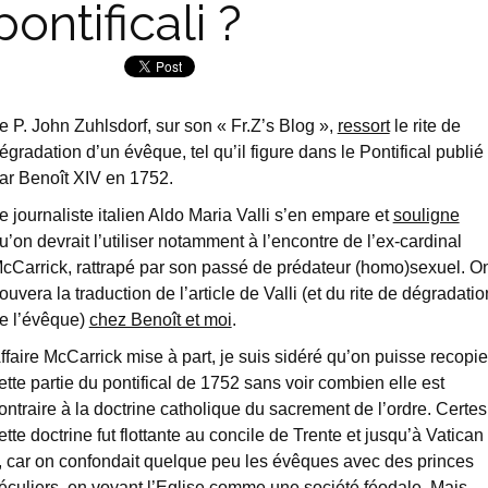
pontificali ?
e P. John Zuhlsdorf, sur son « Fr.Z’s Blog »,
ressort
le rite de
égradation d’un évêque, tel qu’il figure dans le Pontifical publié
ar Benoît XIV en 1752.
e journaliste italien Aldo Maria Valli s’en empare et
souligne
u’on devrait l’utiliser notamment à l’encontre de l’ex-cardinal
cCarrick, rattrapé par son passé de prédateur (homo)sexuel. O
rouvera la traduction de l’article de Valli (et du rite de dégradatio
e l’évêque)
chez Benoît et moi
.
ffaire McCarrick mise à part, je suis sidéré qu’on puisse recopie
ette partie du pontifical de 1752 sans voir combien elle est
ontraire à la doctrine catholique du sacrement de l’ordre. Certes
ette doctrine fut flottante au concile de Trente et jusqu’à Vatican
I, car on confondait quelque peu les évêques avec des princes
éculiers, en voyant l’Eglise comme une société féodale. Mais