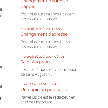
Changement d'adresse
(rappel)
il
Pour plusieurs raisons il devient
x
nécessaire de passer...
mercredi 28
août 2024
18h53
Changement d’adresse
Pour plusieurs raisons il devient
nécessaire de passer...
mercredi 28
août 2024
06h01
Saint Augustin
 »
Les trois étapes de la conversion
de saint Augustin,...
mardi 27
août 2024
18h26
il
Une opinion polonaise
Paweł Lisicki est le rédacteur en
e
chef de l’important...
t