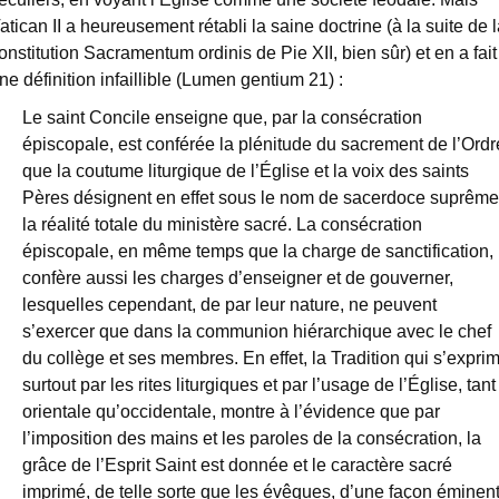
atican II a heureusement rétabli la saine doctrine (à la suite de l
onstitution Sacramentum ordinis de Pie XII, bien sûr) et en a fait
ne définition infaillible (Lumen gentium 21) :
Le saint Concile enseigne que, par la consécration
épiscopale, est conférée la plénitude du sacrement de l’Ordr
que la coutume liturgique de l’Église et la voix des saints
Pères désignent en effet sous le nom de sacerdoce suprême
la réalité totale du ministère sacré. La consécration
épiscopale, en même temps que la charge de sanctification,
confère aussi les charges d’enseigner et de gouverner,
lesquelles cependant, de par leur nature, ne peuvent
s’exercer que dans la communion hiérarchique avec le chef
du collège et ses membres. En effet, la Tradition qui s’expri
surtout par les rites liturgiques et par l’usage de l’Église, tant
orientale qu’occidentale, montre à l’évidence que par
l’imposition des mains et les paroles de la consécration, la
grâce de l’Esprit Saint est donnée et le caractère sacré
imprimé, de telle sorte que les évêques, d’une façon éminen