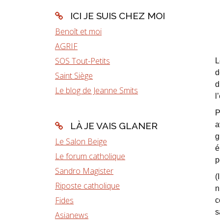
ICI JE SUIS CHEZ MOI
Benoît et moi
AGRIF
SOS Tout-Petits
L
d
Saint Siège
d
Le blog de Jeanne Smits
l
P
a
LÀ JE VAIS GLANER
g
Le Salon Beige
é
Le forum catholique
p
Sandro Magister
(
Riposte catholique
n
Fides
c
s
Asianews