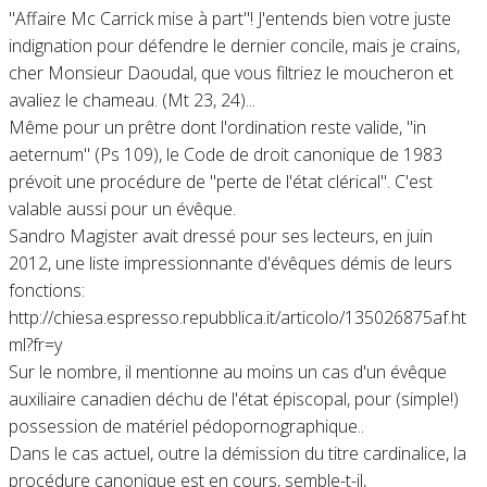
"Affaire Mc Carrick mise à part"! J'entends bien votre juste
indignation pour défendre le dernier concile, mais je crains,
cher Monsieur Daoudal, que vous filtriez le moucheron et
avaliez le chameau. (Mt 23, 24)...
Même pour un prêtre dont l'ordination reste valide, "in
aeternum" (Ps 109), le Code de droit canonique de 1983
prévoit une procédure de "perte de l'état clérical". C'est
valable aussi pour un évêque.
Sandro Magister avait dressé pour ses lecteurs, en juin
2012, une liste impressionnante d'évêques démis de leurs
fonctions:
http://chiesa.espresso.repubblica.it/articolo/135026875af.ht
ml?fr=y
Sur le nombre, il mentionne au moins un cas d'un évêque
auxiliaire canadien déchu de l'état épiscopal, pour (simple!)
possession de matériel pédopornographique..
Dans le cas actuel, outre la démission du titre cardinalice, la
procédure canonique est en cours, semble-t-il,