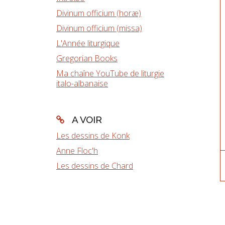
Divinum officium (horæ)
Divinum officium (missa)
L'Année liturgique
Gregorian Books
Ma chaîne YouTube de liturgie
italo-albanaise
A VOIR
Les dessins de Konk
Anne Floc'h
Les dessins de Chard