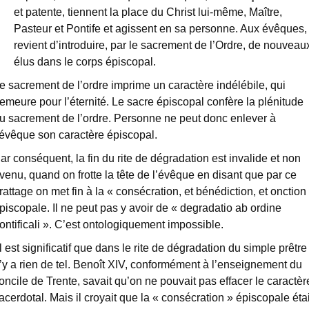
et patente, tiennent la place du Christ lui-même, Maître,
Pasteur et Pontife et agissent en sa personne. Aux évêques, 
revient d’introduire, par le sacrement de l’Ordre, de nouveau
élus dans le corps épiscopal.
e sacrement de l’ordre imprime un caractère indélébile, qui
emeure pour l’éternité. Le sacre épiscopal confère la plénitude
u sacrement de l’ordre. Personne ne peut donc enlever à
’évêque son caractère épiscopal.
ar conséquent, la fin du rite de dégradation est invalide et non
venu, quand on frotte la tête de l’évêque en disant que par ce
rattage on met fin à la « consécration, et bénédiction, et onction
piscopale. Il ne peut pas y avoir de « degradatio ab ordine
ontificali ». C’est ontologiquement impossible.
Il est significatif que dans le rite de dégradation du simple prêtre 
’y a rien de tel. Benoît XIV, conformément à l’enseignement du
oncile de Trente, savait qu’on ne pouvait pas effacer le caractèr
acerdotal. Mais il croyait que la « consécration » épiscopale étai