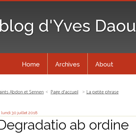
 blog d'Yves Daou
Home
Archives
About
aints Abdon et Sennen
Page d'accueil
La petite phrase
lundi 30
juillet 2018
Degradatio ab ordine