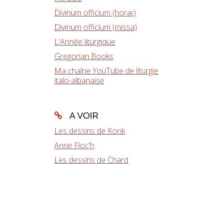
Divinum officium (horæ)
Divinum officium (missa)
L'Année liturgique
Gregorian Books
Ma chaîne YouTube de liturgie
italo-albanaise
A VOIR
Les dessins de Konk
Anne Floc'h
Les dessins de Chard