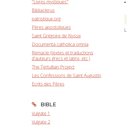
"Livres mystiques"
•
Bibliaclerus
patristique.org
Pères apostoliques
L
Saint Grégoire de Nysse
Documenta catholica omnia
Remacle (textes et traductions
d'auteurs grecs et latins, etc.)
The Tertullian Project
Les Confessions de Saint Augustin
Ecrits des Pères
BIBLE
Vulgate 1
Vulgate 2