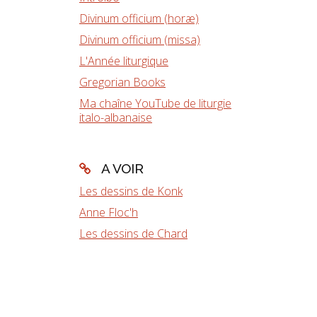
Divinum officium (horæ)
Divinum officium (missa)
L'Année liturgique
Gregorian Books
Ma chaîne YouTube de liturgie
italo-albanaise
A VOIR
Les dessins de Konk
Anne Floc'h
Les dessins de Chard