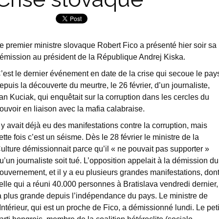
e premier ministre slovaque Robert Fico a présenté hier soir sa
émission au président de la République Andrej Kiska.
’est le dernier événement en date de la crise qui secoue le pay
epuis la découverte du meurtre, le 26 février, d’un journaliste,
an Kuciak, qui enquêtait sur la corruption dans les cercles du
ouvoir en liaison avec la mafia calabraise.
l y avait déjà eu des manifestations contre la corruption, mais
ette fois c’est un séisme. Dès le 28 février le ministre de la
ulture démissionnait parce qu’il « ne pouvait pas supporter »
u’un journaliste soit tué. L’opposition appelait à la démission du
ouvernement, et il y a eu plusieurs grandes manifestations, don
elle qui a réuni 40.000 personnes à Bratislava vendredi dernier,
a plus grande depuis l’indépendance du pays. Le ministre de
’Intérieur, qui est un proche de Fico, a démissionné lundi. Le peti