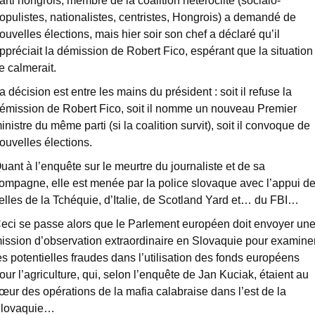
arti hongrois, membre de la coalition hétéroclite (socialo-
opulistes, nationalistes, centristes, Hongrois) a demandé de
ouvelles élections, mais hier soir son chef a déclaré qu’il
ppréciait la démission de Robert Fico, espérant que la situation
e calmerait.
a décision est entre les mains du président : soit il refuse la
émission de Robert Fico, soit il nomme un nouveau Premier
inistre du même parti (si la coalition survit), soit il convoque de
ouvelles élections.
uant à l’enquête sur le meurtre du journaliste et de sa
ompagne, elle est menée par la police slovaque avec l’appui d
elles de la Tchéquie, d’Italie, de Scotland Yard et… du FBI…
eci se passe alors que le Parlement européen doit envoyer un
ission d’observation extraordinaire en Slovaquie pour examine
es potentielles fraudes dans l’utilisation des fonds européens
our l’agriculture, qui, selon l’enquête de Jan Kuciak, étaient au
œur des opérations de la mafia calabraise dans l’est de la
lovaquie…