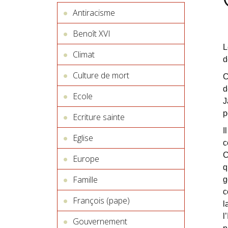
Antiracisme
Benoît XVI
L
Climat
d
Culture de mort
C
d
Ecole
J
p
Ecriture sainte
I
Eglise
c
C
Europe
q
Famille
g
c
François (pape)
l
l
Gouvernement