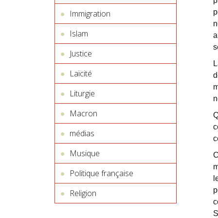
p
p
Immigration
n
Islam
a
s
Justice
L
Laïcité
d
m
Liturgie
n
Macron
Q
c
médias
c
Musique
C
m
Politique française
l
p
Religion
c
S