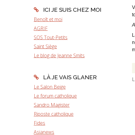
V
ICI JE SUIS CHEZ MOI
t
Benoît et moi
A
AGRIF
L
SOS Tout-Petits
n
Saint Siège
m
Le blog de Jeanne Smits
LÀ JE VAIS GLANER
L
Le Salon Beige
Le forum catholique
Sandro Magister
Riposte catholique
Fides
Asianews