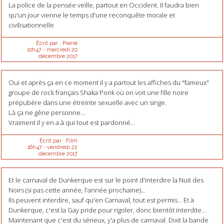
La police de la pensée veille, partout en Occident. Il faudra bien
qu'un jour vienne le temps d'une reconquête morale et
civilisationnelle
Écrit par :
Pierre
10h47
-
mercredi 20
décembre 2017
Oui et après ça en ce moment il y a partout les affiches du "fameux"
groupe de rock français Shaka Ponk où on voit une fille noire
prépubère dans une étreinte sexuelle avec un singe.
Là ça ne gêne personne...
Vraiment il y en a à qui tout est pardonné...
Écrit par :
Film
16h47
-
vendredi 22
décembre 2017
Et le carnaval de Dunkerque est sur le point d'interdire la Nuit des
Noirs (si pas cette année, l'année prochaine)...
Ils peuvent interdire, sauf qu'en Carnaval, tout est permis... Et à
Dunkerque, c'est la Gay pride pour rigoler, donc bientôt interdite...
Maintenant que c'est du sérieux, y'a plus de carnaval. Dixit la bande