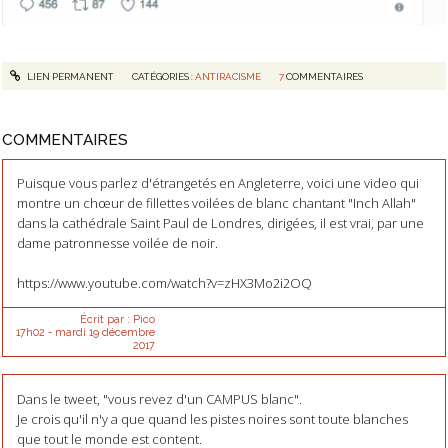
LIEN PERMANENT
CATÉGORIES :
ANTIRACISME
7
COMMENTAIRES
COMMENTAIRES
Puisque vous parlez d'étrangetés en Angleterre, voici une video qui
montre un chœur de fillettes voilées de blanc chantant "Inch Allah"
dans la cathédrale Saint Paul de Londres, dirigées, il est vrai, par une
dame patronnesse voilée de noir.
https://www.youtube.com/watch?v=zHX3Mo2i2OQ
Écrit par :
Pico
17h02
-
mardi 19
décembre
2017
Dans le tweet, "vous revez d'un CAMPUS blanc".
Je crois qu'il n'y a que quand les pistes noires sont toute blanches
que tout le monde est content.