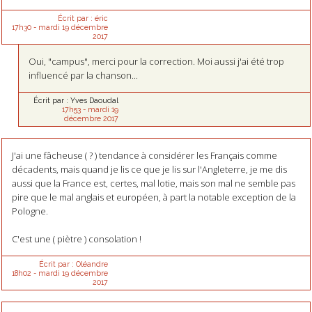
Écrit par :
éric
17h30
-
mardi 19
décembre
2017
Oui, "campus", merci pour la correction. Moi aussi j'ai été trop
influencé par la chanson...
Écrit par :
Yves Daoudal
17h53
-
mardi 19
décembre 2017
J'ai une fâcheuse ( ? ) tendance à considérer les Français comme
décadents, mais quand je lis ce que je lis sur l'Angleterre, je me dis
aussi que la France est, certes, mal lotie, mais son mal ne semble pas
pire que le mal anglais et européen, à part la notable exception de la
Pologne.
C'est une ( piètre ) consolation !
Écrit par :
Oléandre
18h02
-
mardi 19
décembre
2017