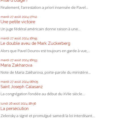
Prise d'otage ?
Finalement, l'arrestation a priori insensée de Pavel...
mardi 27
août 2024
17h12
Une petite victoire
Un juge fédéral américain donne raison à une...
mardi 27
août 2024
16h55
Le double aveu de Mark Zuckerberg
Alors que Pavel Dourov est toujours en garde à vue,...
mardi 27
août 2024
16h53
Maria Zakharova
Note de Maria Zakharova, porte-parole du ministère...
mardi 27
août 2024
06h05
Saint Joseph Calasanz
La congrégation fondée au début du XVIIe siècle...
lundi 26
août 2024
18h36
La persécution
Zelensky a signé et promulgué samedi la loi interdisant...