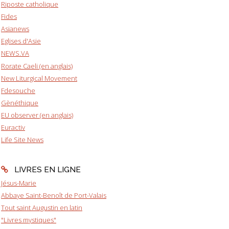
Riposte catholique
Fides
Asianews
Eglises d'Asie
NEWS.VA
Rorate Caeli (en anglais)
New Liturgical Movement
Fdesouche
Gènéthique
EU observer (en anglais)
Euractiv
Life Site News
LIVRES EN LIGNE
Jésus-Marie
Abbaye Saint-Benoît de Port-Valais
Tout saint Augustin en latin
"Livres mystiques"