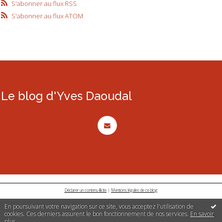
S'abonner au flux RSS
S'abonner au flux ATOM
Le blog d'Yves Daoudal
Déclarer un contenu illicite
|
Mentions légales de ce blog
En poursuivant votre navigation sur ce site, vous acceptez l'utilisation de
cookies. Ces derniers assurent le bon fonctionnement de nos services.
En savoir
plus
.