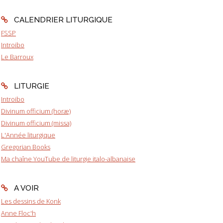
CALENDRIER LITURGIQUE
FSSP
Introibo
Le Barroux
LITURGIE
Introibo
Divinum officium (horæ)
Divinum officium (missa)
L'Année liturgique
Gregorian Books
Ma chaîne YouTube de liturgie italo-albanaise
A VOIR
Les dessins de Konk
Anne Floc'h