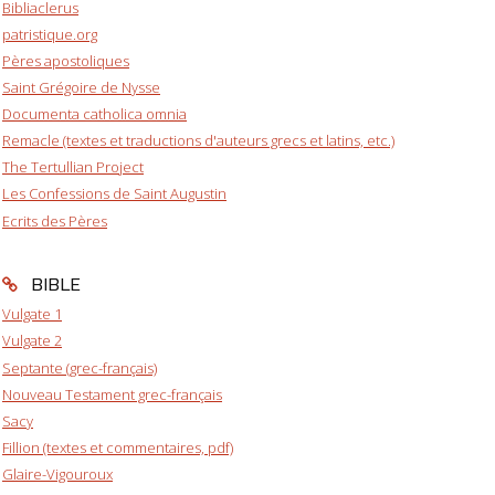
Bibliaclerus
patristique.org
Pères apostoliques
Saint Grégoire de Nysse
Documenta catholica omnia
Remacle (textes et traductions d'auteurs grecs et latins, etc.)
The Tertullian Project
Les Confessions de Saint Augustin
Ecrits des Pères
BIBLE
Vulgate 1
Vulgate 2
Septante (grec-français)
Nouveau Testament grec-français
Sacy
Fillion (textes et commentaires, pdf)
Glaire-Vigouroux