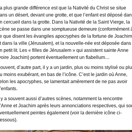
a plus grande différence est que la Nativité du Christ se situe
ans un désert, devant une grotte, et que l’enfant est déposé dan
n cercueil dans la grotte. Dans la Nativité de la Saint Vierge, la
cène se passe dans une somptueuse demeure (conformément 
e que disent les évangiles apocryphes de la fortune de Joachim
t dans la ville (Jérusalem), et la nouvelle-née est déposée dans
n petit lit. Les « filles de Jérusalem » qui assistent sainte Anne
voire Joachim) portent éventuellement un flabellum…
ouvent, d’autre part, il y a un jardin, plus ou moins stylisé ou pl
u moins exubérant, en bas de l’icône. C’est le jardin où Anne,
elon les apocryphes, se lamentait amèrement de ne pas avoir
’enfants.
l y a souvent aussi d’autres scènes, notamment la rencontre
’Anne et Joachim après leurs annonciations respectives, qui so
ventuellement peintes également (voir la dernière icône ci-
essous).