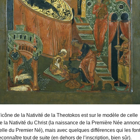
’icône de la Nativité de la Theotokos est sur le modèle de celle
e la Nativité du Christ (la naissance de la Première Née annon
elle du Premier Né), mais avec quelques différences qui les fon
econnaître tout de suite (en dehors de l’inscription, bien sûr).