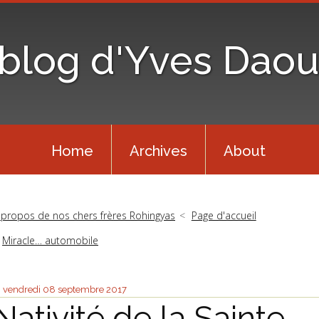
 blog d'Yves Daou
Home
Archives
About
 propos de nos chers frères Rohingyas
Page d'accueil
Miracle… automobile
vendredi 08
septembre 2017
Nativité de la Sainte