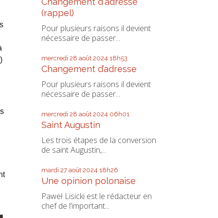
Changement d'adresse
(rappel)
s
Pour plusieurs raisons il devient
nécessaire de passer...
à
mercredi 28
août 2024
18h53
)
Changement d’adresse
Pour plusieurs raisons il devient
nécessaire de passer...
us
mercredi 28
août 2024
06h01
Saint Augustin
Les trois étapes de la conversion
de saint Augustin,...
mardi 27
août 2024
18h26
nt
Une opinion polonaise
Paweł Lisicki est le rédacteur en
chef de l’important...