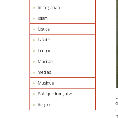
Immigration
Islam
Justice
Laïcité
Liturgie
Macron
médias
Musique
Politique française
L
d
Religion
c
r