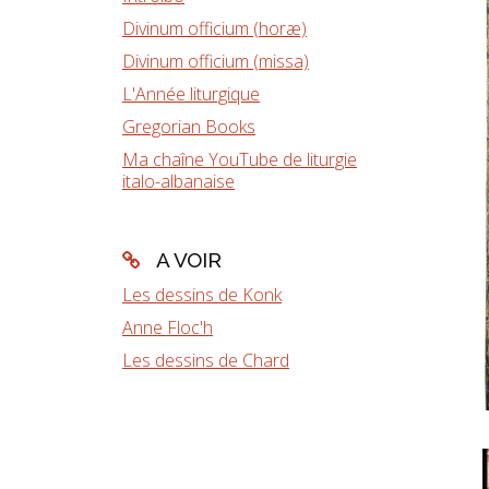
Divinum officium (horæ)
Divinum officium (missa)
L'Année liturgique
Gregorian Books
Ma chaîne YouTube de liturgie
italo-albanaise
A VOIR
Les dessins de Konk
Anne Floc'h
Les dessins de Chard