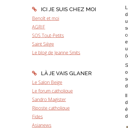
L
ICI JE SUIS CHEZ MOI
d
Benoît et moi
u
AGRIF
s
SOS Tout-Petits
c
e
Saint Siège
u
Le blog de Jeanne Smits
(
S
o
LÀ JE VAIS GLANER
s
Le Salon Beige
d
Le forum catholique
I
Sandro Magister
d
Riposte catholique
é
Fides
d
Asianews