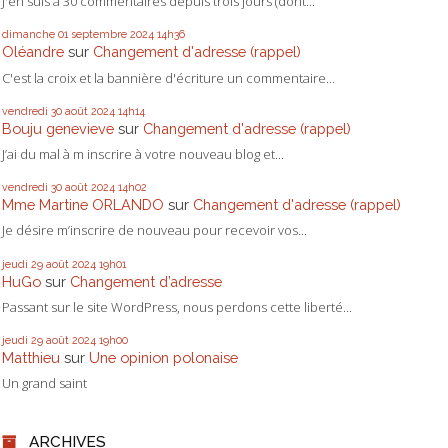
J'en suis à 30 commentaires depuis trois jours (dont...
dimanche 01
septembre 2024
14h36
Oléandre
sur
Changement d'adresse (rappel)
C'est la croix et la bannière d'écriture un commentaire...
vendredi 30
août 2024
14h14
Bouju genevieve
sur
Changement d'adresse (rappel)
J’ai du mal à m inscrire à votre nouveau blog et...
vendredi 30
août 2024
14h02
Mme Martine ORLANDO
sur
Changement d'adresse (rappel)
Je désire m’inscrire de nouveau pour recevoir vos...
jeudi 29
août 2024
19h01
HuGo
sur
Changement d’adresse
Passant sur le site WordPress, nous perdons cette liberté...
jeudi 29
août 2024
19h00
Matthieu
sur
Une opinion polonaise
Un grand saint
ARCHIVES