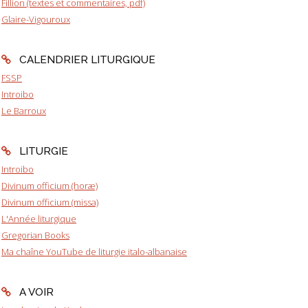
Fillion (textes et commentaires, pdf)
Glaire-Vigouroux
CALENDRIER LITURGIQUE
FSSP
Introibo
Le Barroux
LITURGIE
Introibo
Divinum officium (horæ)
Divinum officium (missa)
L'Année liturgique
Gregorian Books
Ma chaîne YouTube de liturgie italo-albanaise
A VOIR