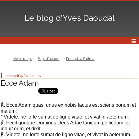
Le blog d'Yves Daoudal
Alerte rouge
Page d'accueil
François à Fatima
mercredi 15
février 2017
Ecce Adam
℟. Ecce Adam quasi unus ex nobis factus est sciens bonum et
malum:
* Videte, ne forte sumat de ligno vitae, et vivat in aeternum.
℣. Fecit quoque Dominus Deus Adae tunicam pelliceam, et
induit eum, et dixit.
℟. Videte, ne forte sumat de ligno vitae, et vivat in aeternum.