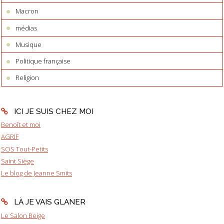
Macron
médias
Musique
Politique française
Religion
ICI JE SUIS CHEZ MOI
Benoît et moi
AGRIF
SOS Tout-Petits
Saint Siège
Le blog de Jeanne Smits
LÀ JE VAIS GLANER
Le Salon Beige