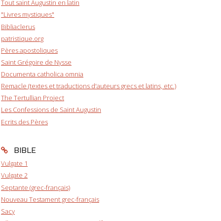
Tout saint Augustin en latin
"Livres mystiques"
Bibliaclerus
patristique.org
Pères apostoliques
Saint Grégoire de Nysse
Documenta catholica omnia
Remacle (textes et traductions d'auteurs grecs et latins, etc.)
The Tertullian Project
Les Confessions de Saint Augustin
Ecrits des Pères
BIBLE
Vulgate 1
Vulgate 2
Septante (grec-français)
Nouveau Testament grec-français
Sacy