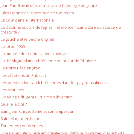
Jean-Paul II avait détruit à la racine l’idéologie du genre
Jules Monnerot, le communisme et l’islam
La Cour pénale internationale
La Doctrine sociale de l’Eglise : référence incantatoire ou source de
créativité ?
La gauche et le péché originel
La loi de 1905
La montée des contestations radicales
La théologie islamo-chrétienne du prieur de Tibhirine
Le Notre Père en grec
Les chrétiens du Pakistan
Les persécutions antichrétiennes dans les pays musulmans
Les psaumes
L’idéologie du genre : l’ultime subversion
Quelle laïcité ?
Saint Jean Chrysostome et son empereur
Saint Maximilien Kolbe
Toutes les conférences
Une persécution juive antichrétienne : l'affaire du carmel d'Auschwitz