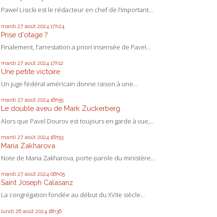
Paweł Lisicki est le rédacteur en chef de l’important...
mardi 27
août 2024
17h24
Prise d'otage ?
Finalement, l'arrestation a priori insensée de Pavel...
mardi 27
août 2024
17h12
Une petite victoire
Un juge fédéral américain donne raison à une...
mardi 27
août 2024
16h55
Le double aveu de Mark Zuckerberg
Alors que Pavel Dourov est toujours en garde à vue,...
mardi 27
août 2024
16h53
Maria Zakharova
Note de Maria Zakharova, porte-parole du ministère...
mardi 27
août 2024
06h05
Saint Joseph Calasanz
La congrégation fondée au début du XVIIe siècle...
lundi 26
août 2024
18h36