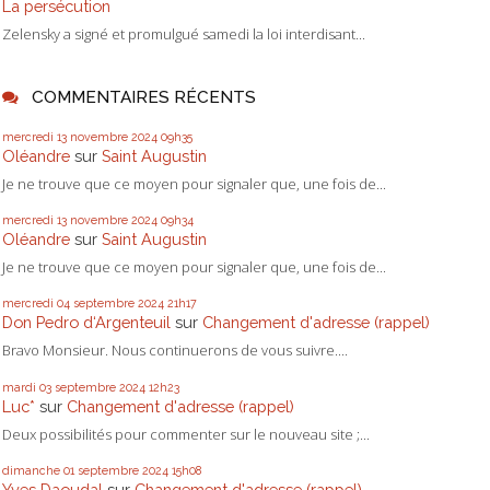
La persécution
Zelensky a signé et promulgué samedi la loi interdisant...
COMMENTAIRES RÉCENTS
mercredi 13
novembre 2024
09h35
Oléandre
sur
Saint Augustin
Je ne trouve que ce moyen pour signaler que, une fois de...
mercredi 13
novembre 2024
09h34
Oléandre
sur
Saint Augustin
Je ne trouve que ce moyen pour signaler que, une fois de...
mercredi 04
septembre 2024
21h17
Don Pedro d‘Argenteuil
sur
Changement d'adresse (rappel)
Bravo Monsieur. Nous continuerons de vous suivre....
mardi 03
septembre 2024
12h23
Luc*
sur
Changement d'adresse (rappel)
Deux possibilités pour commenter sur le nouveau site ;...
dimanche 01
septembre 2024
15h08
Yves Daoudal
sur
Changement d'adresse (rappel)