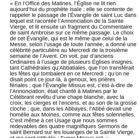
«
En l’Office des Matines, l’Église ne lit rien
aujourd’hui du prophète Isaïe ; elle se contente de
rappeler le passage de l’Évangile de saint Luc dans
lequel est racontée l’Annonciation de la Sainte
Vierge, et lit ensuite un fragment du Commentaire
de saint Ambroise sur ce même passage. Le choix
de cet Évangile, qui est le même que celui de la
Messe, selon l’usage de toute l’année, a donné une
célébrité particulière au Mercredi de la troisième
semaine de l’Avent. On voit, par d’anciens
Ordinaires à l’usage de plusieurs Églises insignes,
tant Cathédrales qu’Abbatiales, que l’on transférait
les fêtes qui tombaient en ce Mercredi ; qu’on ne
disait point ce jour-là, à genoux, les prières
fériales ; que l’Évangile Missus est, c’est-à-dire de
l’Annonciation, était chanté à Matines par le
Célébrant revêtu d’une chape blanche, avec la
croix, les cierges et l’encens, et au son de la grosse
cloche ; que, dans les Abbayes, l’Abbé devait une
homélie aux Moines, comme aux fêtes solennelles.
C’est même à cet Usage que nous sommes
redevables des quatre magnifiques Sermons de
saint Bernard sur les louanges de la Sainte Vierge,
et qui sont intitulés : Super Missus est.
»