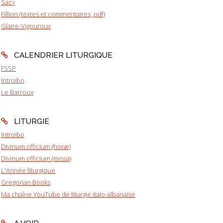
Sacy
Fillion (textes et commentaires, pdf)
Glaire-Vigouroux
CALENDRIER LITURGIQUE
FSSP
Introibo
Le Barroux
LITURGIE
Introibo
Divinum officium (horæ)
Divinum officium (missa)
L'Année liturgique
Gregorian Books
Ma chaîne YouTube de liturgie italo-albanaise