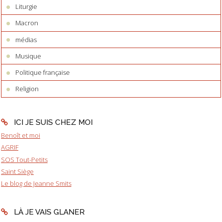
Liturgie
Macron
médias
Musique
Politique française
Religion
ICI JE SUIS CHEZ MOI
Benoît et moi
AGRIF
SOS Tout-Petits
Saint Siège
Le blog de Jeanne Smits
LÀ JE VAIS GLANER