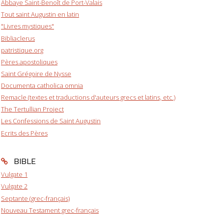
Abbaye Saint-Benoît de Port-Valais
Tout saint Augustin en latin
"Livres mystiques"
Bibliaclerus
patristique.org
Pères apostoliques
Saint Grégoire de Nysse
Documenta catholica omnia
Remacle (textes et traductions d'auteurs grecs et latins, etc.)
The Tertullian Project
Les Confessions de Saint Augustin
Ecrits des Pères
BIBLE
Vulgate 1
Vulgate 2
Septante (grec-français)
Nouveau Testament grec-français