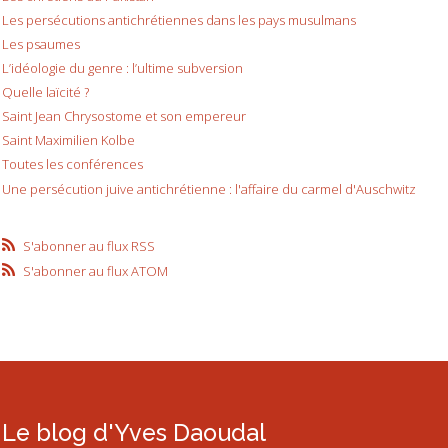
Les persécutions antichrétiennes dans les pays musulmans
Les psaumes
L’idéologie du genre : l’ultime subversion
Quelle laïcité ?
Saint Jean Chrysostome et son empereur
Saint Maximilien Kolbe
Toutes les conférences
Une persécution juive antichrétienne : l'affaire du carmel d'Auschwitz
S'abonner au flux RSS
S'abonner au flux ATOM
Le blog d'Yves Daoudal