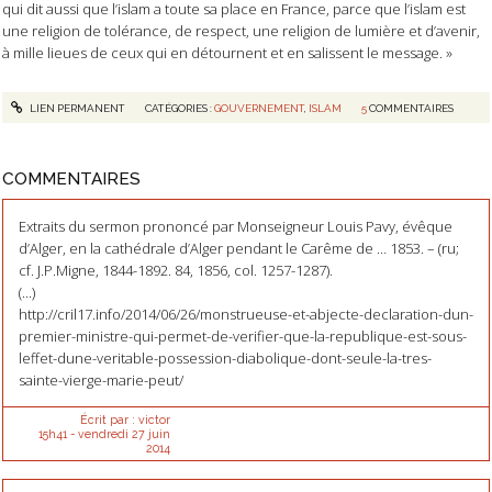
qui dit aussi que l’islam a toute sa place en France, parce que l’islam est
une religion de tolérance, de respect, une religion de lumière et d’avenir,
à mille lieues de ceux qui en détournent et en salissent le message. »
LIEN PERMANENT
CATÉGORIES :
GOUVERNEMENT
,
ISLAM
5
COMMENTAIRES
COMMENTAIRES
Extraits du sermon prononcé par Monseigneur Louis Pavy, évêque
d’Alger, en la cathédrale d’Alger pendant le Carême de … 1853. – (ru;
cf. J.P.Migne, 1844-1892. 84, 1856, col. 1257-1287).
(...)
http://cril17.info/2014/06/26/monstrueuse-et-abjecte-declaration-dun-
premier-ministre-qui-permet-de-verifier-que-la-republique-est-sous-
leffet-dune-veritable-possession-diabolique-dont-seule-la-tres-
sainte-vierge-marie-peut/
Écrit par :
victor
15h41
-
vendredi 27
juin
2014