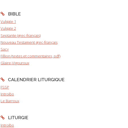
BIBLE
Vulgate 1
Vulgate 2
Septante (grec-français)
Nouveau Testament grec-français
Sacy
Fillion (textes et commentaires, pdf)
Glaire-Vigouroux
CALENDRIER LITURGIQUE
FSSP
Introibo
Le Barroux
LITURGIE
Introibo