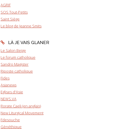
AGRIF
SOS Tout-Petits
Saint Siège
Le blog de Jeanne Smits
LÀ JE VAIS GLANER
Le Salon Beige
Le forum catholique
Sandro Magister
Riposte catholique
Fides
Asianews
Eglises d'Asie
NEWS.VA
Rorate Caeli (en anglais)
New Liturgical Movement
Fdesouche
Gènéthique