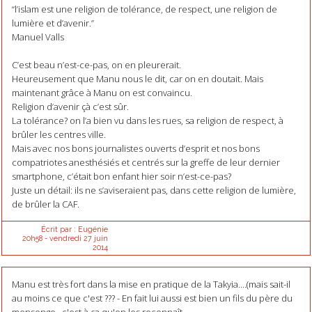
“l’islam est une religion de tolérance, de respect, une religion de
lumière et d’avenir.”
Manuel Valls
C’est beau n’est-ce-pas, on en pleurerait.
Heureusement que Manu nous le dit, car on en doutait. Mais
maintenant grâce à Manu on est convaincu.
Religion d’avenir çà c’est sûr.
La tolérance? on l’a bien vu dans les rues, sa religion de respect, à
brûler les centres ville.
Mais avec nos bons journalistes ouverts d’esprit et nos bons
compatriotes anesthésiés et centrés sur la greffe de leur dernier
smartphone, c’était bon enfant hier soir n’est-ce-pas?
Juste un détail: ils ne s’aviseraient pas, dans cette religion de lumière,
de brûler la CAF.
Écrit par :
Eugénie
20h58
-
vendredi 27
juin
2014
Manu est très fort dans la mise en pratique de la Takyia....(mais sait-il
au moins ce que c'est ??? - En fait lui aussi est bien un fils du père du