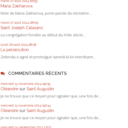
mardi 27
août 2024
16h53
Maria Zakharova
Note de Maria Zakharova, porte-parole du ministère...
mardi 27
août 2024
06h05
Saint Joseph Calasanz
La congrégation fondée au début du XVIIe siècle...
lundi 26
août 2024
18h36
La persécution
Zelensky a signé et promulgué samedi la loi interdisant...
COMMENTAIRES RÉCENTS
mercredi 13
novembre 2024
09h35
Oléandre
sur
Saint Augustin
Je ne trouve que ce moyen pour signaler que, une fois de...
mercredi 13
novembre 2024
09h34
Oléandre
sur
Saint Augustin
Je ne trouve que ce moyen pour signaler que, une fois de...
mercredi 04
septembre 2024
21h17