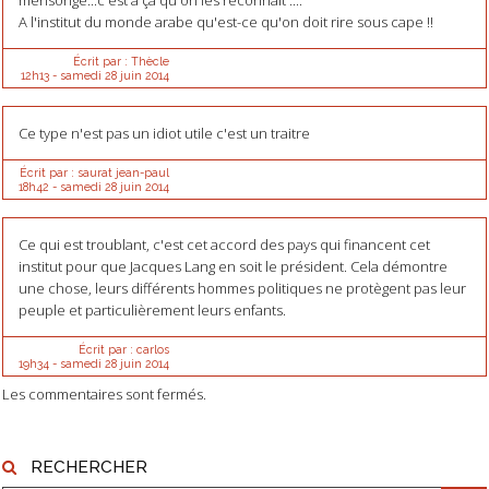
mensonge...c'est à ça qu'on les reconnaît ....
A l'institut du monde arabe qu'est-ce qu'on doit rire sous cape !!
Écrit par :
Thècle
12h13
-
samedi 28
juin 2014
Ce type n'est pas un idiot utile c'est un traitre
Écrit par :
saurat jean-paul
18h42
-
samedi 28
juin 2014
Ce qui est troublant, c'est cet accord des pays qui financent cet
institut pour que Jacques Lang en soit le président. Cela démontre
une chose, leurs différents hommes politiques ne protègent pas leur
peuple et particulièrement leurs enfants.
Écrit par :
carlos
19h34
-
samedi 28
juin 2014
Les commentaires sont fermés.
RECHERCHER