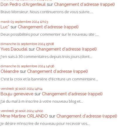
Don Pedro d‘Argenteuil
sur
Changement d'adresse (rappel)
Bravo Monsieur. Nous continuerons de vous suivre....
mardi 03
septembre 2024
12h23
Luc*
sur
Changement d'adresse (rappel)
Deux possibilités pour commenter sur le nouveau site ;...
dimanche 01
septembre 2024
15h08
Yves Daoudal
sur
Changement d'adresse (rappel)
J'en suis à 30 commentaires depuis trois jours (dont...
dimanche 01
septembre 2024
14h36
Oléandre
sur
Changement d'adresse (rappel)
C'est la croix et la bannière d'écriture un commentaire...
vendredi 30
août 2024
14h14
Bouju genevieve
sur
Changement d'adresse (rappel)
J’ai du mal à m inscrire à votre nouveau blog et...
vendredi 30
août 2024
14h02
Mme Martine ORLANDO
sur
Changement d'adresse (rappel)
Je désire m’inscrire de nouveau pour recevoir vos...