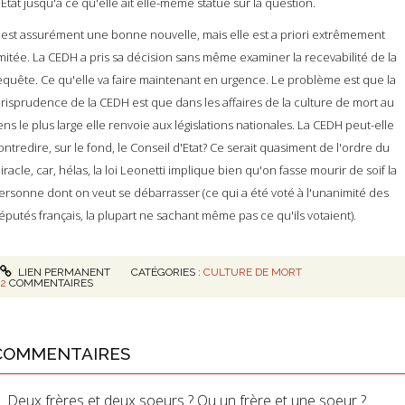
'Etat jusqu'à ce qu'elle ait elle-même statué sur la question.
'est assurément une bonne nouvelle, mais elle est a priori extrêmement
imitée. La CEDH a pris sa décision sans même examiner la recevabilité de la
equête. Ce qu'elle va faire maintenant en urgence. Le problème est que la
urisprudence de la CEDH est que dans les affaires de la culture de mort au
ens le plus large elle renvoie aux législations nationales. La CEDH peut-elle
ontredire, sur le fond, le Conseil d'Etat? Ce serait quasiment de l'ordre du
iracle, car, hélas, la loi Leonetti implique bien qu'on fasse mourir de soif la
ersonne dont on veut se débarrasser (ce qui a été voté à l'unanimité des
éputés français, la plupart ne sachant même pas ce qu'ils votaient).
LIEN PERMANENT
CATÉGORIES :
CULTURE DE MORT
2
COMMENTAIRES
COMMENTAIRES
Deux frères et deux soeurs ? Ou un frère et une soeur ?