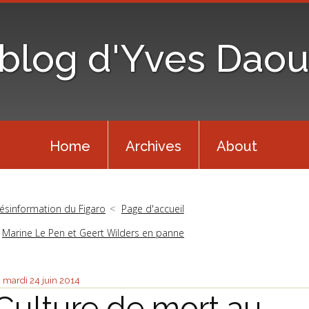
 blog d'Yves Daou
Home
Archives
About
ésinformation du Figaro
Page d'accueil
Marine Le Pen et Geert Wilders en panne
mardi 24
juin 2014
Culture de mort au