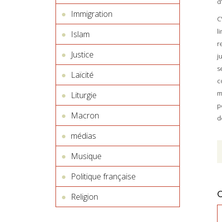
d
Immigration
C
l
Islam
r
Justice
j
s
Laïcité
c
m
Liturgie
p
Macron
d
médias
Musique
Politique française
Religion