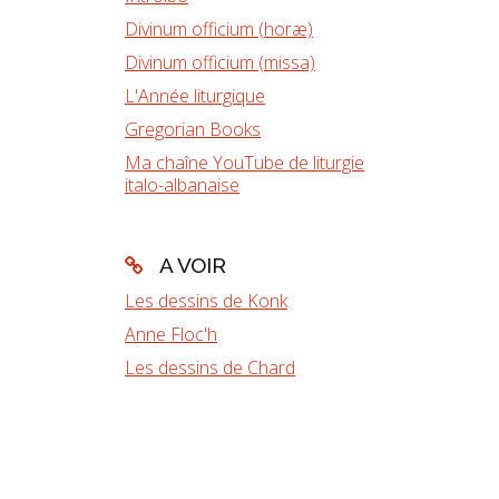
Divinum officium (horæ)
Divinum officium (missa)
L'Année liturgique
Gregorian Books
Ma chaîne YouTube de liturgie
italo-albanaise
A VOIR
Les dessins de Konk
Anne Floc'h
Les dessins de Chard