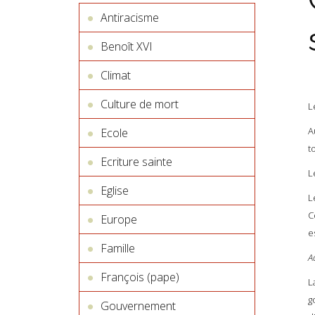
Antiracisme
Benoît XVI
Climat
Culture de mort
L
A
Ecole
t
Ecriture sainte
L
Eglise
L
C
Europe
e
Famille
A
François (pape)
L
g
Gouvernement