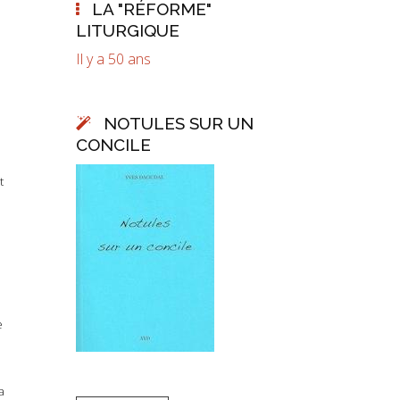
LA "RÉFORME"
LITURGIQUE
Il y a 50 ans
NOTULES SUR UN
CONCILE
t
e
a