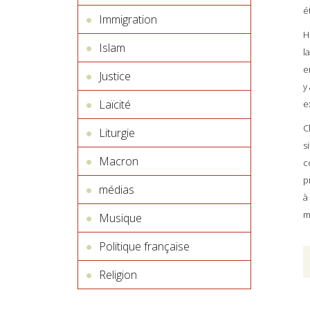
é
Immigration
H
Islam
l
e
Justice
y
Laïcité
e
C
Liturgie
s
Macron
c
p
médias
à
m
Musique
Politique française
Religion