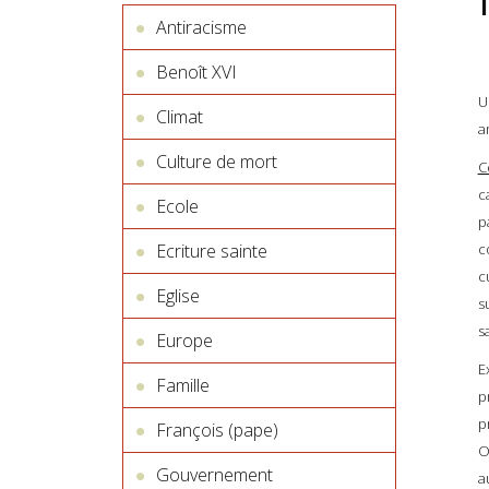
Antiracisme
Benoît XVI
U
Climat
a
Culture de mort
C
c
Ecole
p
Ecriture sainte
c
c
Eglise
s
s
Europe
E
Famille
p
p
François (pape)
O
Gouvernement
a