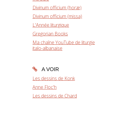
Divinum officium (horæ)
Divinum officium (missa)
L'Année liturgique
Gregorian Books
Ma chaîne YouTube de liturgie
italo-albanaise
A VOIR
Les dessins de Konk
Anne Floc'h
Les dessins de Chard