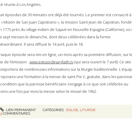
té réunie à Los Angeles.
uit épisodes de 30 minutes ont déjà été tournés. Le premier est consacré à
a « Misión de San Juan Capistrano », la mission Saint Jean de Capistran, fond
n 1775 près du village indien de Sajavit en Nouvelle-Espagne (Californie), où i
 a sept messes le dimanche, dont deux célébrées dans la forme
xtraordinaire. Il sera diffusé le 14 avril, puis le 18.
haque épisode sera mis en ligne, un mois après sa première diffusion, sur l
ite de l’émission :
www.extraordinaryfaith.tv
(qui sera ouvert le 7 avril). Ce site
omportera de nombreuses informations sur la liturgie traditionnelle. L’équi
roposera une formation à la messe de saint Pie V, gratuite, dans les paroisse
 condition que la paroisse bénéficiaire s’engage à ce que soit célébrée au
oins une fois par mois la messe selon le missel de 1962.
LIEN PERMANENT
CATÉGORIES :
EGLISE
,
LITURGIE
3
COMMENTAIRES