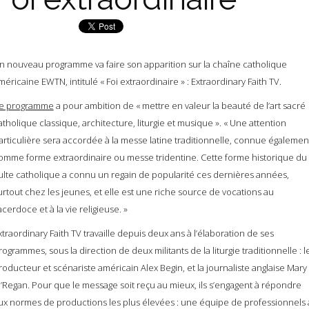
n nouveau programme va faire son apparition sur la chaîne catholique
méricaine EWTN, intitulé « Foi extraordinaire » : Extraordinary Faith TV.
e programme
a pour ambition de « mettre en valeur la beauté de l’art sacré
atholique classique, architecture, liturgie et musique ». « Une attention
articulière sera accordée à la messe latine traditionnelle, connue égalemen
omme forme extraordinaire ou messe tridentine. Cette forme historique du
ulte catholique a connu un regain de popularité ces dernières années,
urtout chez les jeunes, et elle est une riche source de vocations au
acerdoce et à la vie religieuse. »
xtraordinary Faith TV travaille depuis deux ans à l’élaboration de ses
rogrammes, sous la direction de deux militants de la liturgie traditionnelle : l
roducteur et scénariste américain Alex Begin, et la journaliste anglaise Mary
’Regan. Pour que le message soit reçu au mieux, ils s’engagent à répondre
ux normes de productions les plus élevées : une équipe de professionnels 