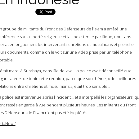
n groupe de militants du Front des Défenseurs de l’islam a arrêté une
onférence sur la liberté religieuse et la coexistence pacifique, non sans
enacer longuement les intervenants chrétiens et musulmans et prendre
eurs documents, comme on le voit sur une
vidéo
prise par un téléphone
ortable.
’était mardi à Surabaya, dans l’île de Java. La police avait déconseillé aux
rganisateurs de tenir cette réunion, parce que son thème, « de meilleures
elations entre chrétiens et musulmans », était trop sensible…
a police est intervenue après l’incident… et a interpellé les organisateurs, qu
ont restés en garde à vue pendant plusieurs heures. Les militants du Front
es Défenseurs de l’islam n’ont pas été inquiétés.
siaNews
)