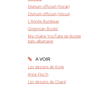
Divinum officium (horæ)
Divinum officium (missa)
L'Année liturgique
Gregorian Books
Ma chaîne YouTube de liturgie
italo-albanaise
A VOIR
Les dessins de Konk
Anne Floc'h
Les dessins de Chard