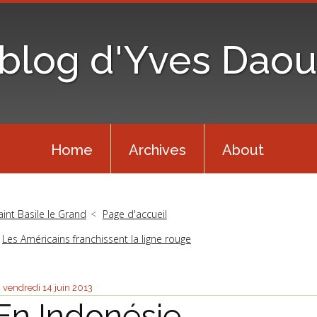
 blog d'Yves Daou
Home
Archives
About
aint Basile le Grand
Page d'accueil
Les Américains franchissent la ligne rouge
vendredi 14
juin 2013
En Indonésie