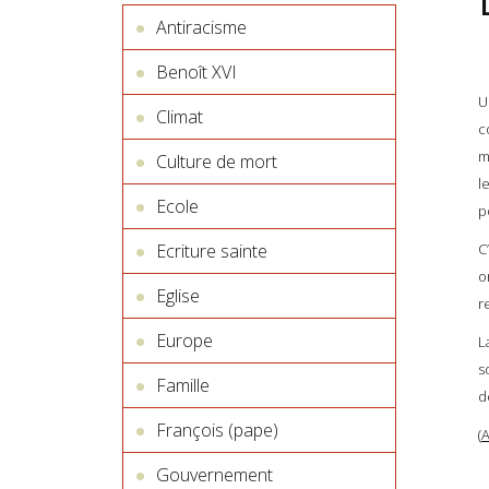
Antiracisme
Benoît XVI
U
Climat
c
m
Culture de mort
l
Ecole
p
Ecriture sainte
C
o
Eglise
r
Europe
L
s
Famille
d
François (pape)
(
A
Gouvernement