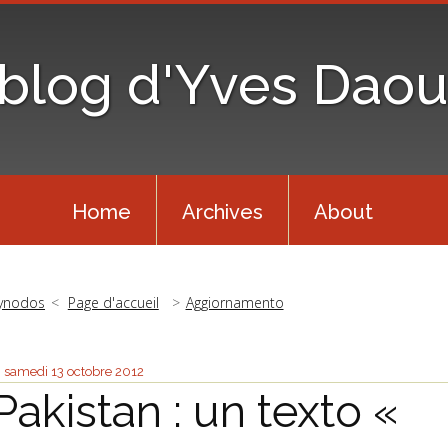
 blog d'Yves Daou
Home
Archives
About
ynodos
Page d'accueil
Aggiornamento
samedi 13
octobre 2012
Pakistan : un texto «