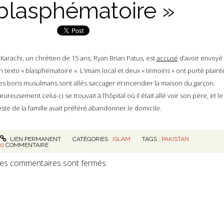
blasphématoire »
 Karachi, un chrétien de 15 ans, Ryan Brian Patus, est
accusé
d’avoir envoyé
n texto « blasphématoire ». L’imam local et deux « témoins » ont porté plaint
es bons musulmans sont allés saccager et incendier la maison du garçon.
eureusement celui-ci se trouvait à l’hôpital où il était allé voir son père, et le
este de la famille avait préféré abandonner le domicile.
LIEN PERMANENT
CATÉGORIES :
ISLAM
TAGS :
PAKISTAN
0
COMMENTAIRE
es commentaires sont fermés.