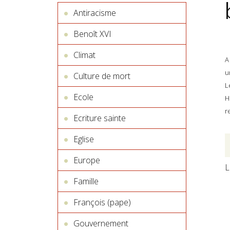
Antiracisme
Benoît XVI
Climat
A
u
Culture de mort
L
Ecole
H
r
Ecriture sainte
Eglise
Europe
L
Famille
François (pape)
Gouvernement