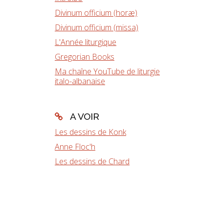
Divinum officium (horæ)
Divinum officium (missa)
L'Année liturgique
Gregorian Books
Ma chaîne YouTube de liturgie
italo-albanaise
A VOIR
Les dessins de Konk
Anne Floc'h
Les dessins de Chard