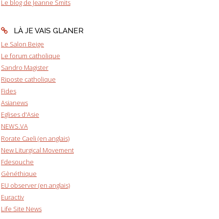
Le blog de Jeanne Smits
LÀ JE VAIS GLANER
Le Salon Beige
Le forum catholique
Sandro Magister
Riposte catholique
Fides
Asianews
Eglises d'Asie
NEWS.VA
Rorate Caeli (en anglais)
New Liturgical Movement
Fdesouche
Gènéthique
EU observer (en anglais)
Euractiv
Life Site News