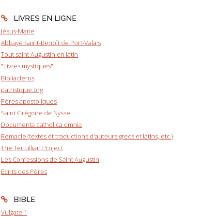
LIVRES EN LIGNE
Jésus-Marie
Abbaye Saint-Benoît de Port-Valais
Tout saint Augustin en latin
"Livres mystiques"
Bibliaclerus
patristique.org
Pères apostoliques
Saint Grégoire de Nysse
Documenta catholica omnia
Remacle (textes et traductions d'auteurs grecs et latins, etc.)
The Tertullian Project
Les Confessions de Saint Augustin
Ecrits des Pères
BIBLE
Vulgate 1