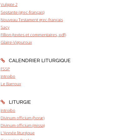
Vulgate 2
Septante (grec-français)
Nouveau Testament grec-français
Sacy
Fillion (textes et commentaires, pdf)
Glaire-Vigouroux
CALENDRIER LITURGIQUE
FSSP
Introibo
Le Barroux
LITURGIE
Introibo
Divinum officium (horæ)
Divinum officium (missa)
L'Année liturgique