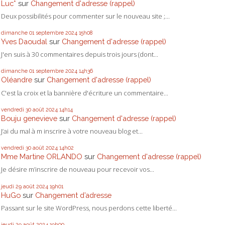
Luc*
sur
Changement d'adresse (rappel)
Deux possibilités pour commenter sur le nouveau site ;...
dimanche 01
septembre 2024
15h08
Yves Daoudal
sur
Changement d'adresse (rappel)
J'en suis à 30 commentaires depuis trois jours (dont...
dimanche 01
septembre 2024
14h36
Oléandre
sur
Changement d'adresse (rappel)
C'est la croix et la bannière d'écriture un commentaire...
vendredi 30
août 2024
14h14
Bouju genevieve
sur
Changement d'adresse (rappel)
J’ai du mal à m inscrire à votre nouveau blog et...
vendredi 30
août 2024
14h02
Mme Martine ORLANDO
sur
Changement d'adresse (rappel)
Je désire m’inscrire de nouveau pour recevoir vos...
jeudi 29
août 2024
19h01
HuGo
sur
Changement d’adresse
Passant sur le site WordPress, nous perdons cette liberté...
jeudi 29
août 2024
19h00