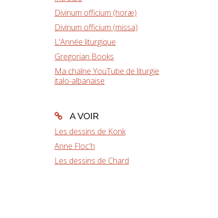
Divinum officium (horæ)
Divinum officium (missa)
L'Année liturgique
Gregorian Books
Ma chaîne YouTube de liturgie
italo-albanaise
A VOIR
Les dessins de Konk
Anne Floc'h
Les dessins de Chard