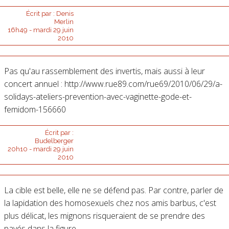
Écrit par :
Denis
Merlin
16h49
-
mardi 29
juin
2010
Pas qu'au rassemblement des invertis, mais aussi à leur
concert annuel : http://www.rue89.com/rue69/2010/06/29/a-
solidays-ateliers-prevention-avec-vaginette-gode-et-
femidom-156660
Écrit par :
Budelberger
20h10
-
mardi 29
juin
2010
La cible est belle, elle ne se défend pas. Par contre, parler de
la lapidation des homosexuels chez nos amis barbus, c'est
plus délicat, les mignons risqueraient de se prendre des
pavés dans la figure.