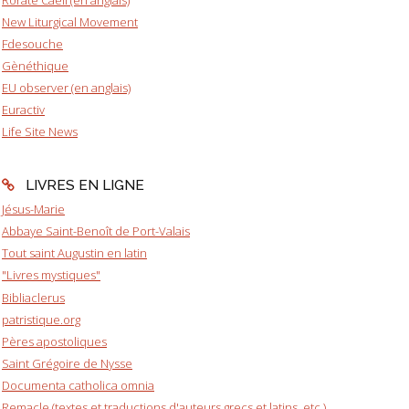
New Liturgical Movement
Fdesouche
Gènéthique
EU observer (en anglais)
Euractiv
Life Site News
LIVRES EN LIGNE
Jésus-Marie
Abbaye Saint-Benoît de Port-Valais
Tout saint Augustin en latin
"Livres mystiques"
Bibliaclerus
patristique.org
Pères apostoliques
Saint Grégoire de Nysse
Documenta catholica omnia
Remacle (textes et traductions d'auteurs grecs et latins, etc.)