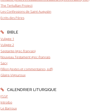
The Tertullian Project
Les Confessions de Saint Augustin
Ecrits des Pères
BIBLE
Vulgate 1
Vulgate 2
Septante (grec-français)
Nouveau Testament grec-français
Sacy
Fillion (textes et commentaires, pdf)
Glaire-Vigouroux
CALENDRIER LITURGIQUE
FSSP
Introibo
Le Barroux