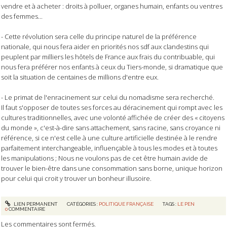
vendre et à acheter : droits à polluer, organes humain, enfants ou ventres
des femmes...
- Cette révolution sera celle du principe naturel de la préférence
nationale, qui nous fera aider en priorités nos sdf aux clandestins qui
peuplent par milliers les hôtels de France aux frais du contribuable, qui
nous fera préférer nos enfants à ceux du Tiers-monde, si dramatique que
soit la situation de centaines de millions d'entre eux.
- Le primat de l'enracinement sur celui du nomadisme sera recherché.
Il faut s'opposer de toutes ses forces au déracinement qui rompt avec les
cultures traditionnelles, avec une volonté affichée de créer des « citoyens
du monde », c'est-à-dire sans attachement, sans racine, sans croyance ni
référence, si ce n'est celle à une culture artificielle destinée à le rendre
parfaitement interchangeable, influençable à tous les modes et à toutes
les manipulations ; Nous ne voulons pas de cet être humain avide de
trouver le bien-être dans une consommation sans borne, unique horizon
pour celui qui croit y trouver un bonheur illusoire.
LIEN PERMANENT
CATÉGORIES :
POLITIQUE FRANÇAISE
TAGS :
LE PEN
0
COMMENTAIRE
Les commentaires sont fermés.