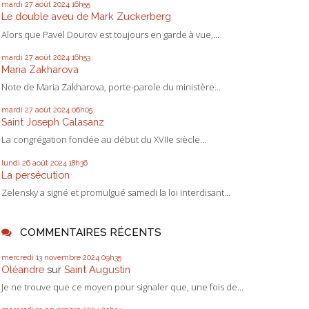
mardi 27
août 2024
16h55
Le double aveu de Mark Zuckerberg
Alors que Pavel Dourov est toujours en garde à vue,...
mardi 27
août 2024
16h53
Maria Zakharova
Note de Maria Zakharova, porte-parole du ministère...
mardi 27
août 2024
06h05
Saint Joseph Calasanz
La congrégation fondée au début du XVIIe siècle...
lundi 26
août 2024
18h36
La persécution
Zelensky a signé et promulgué samedi la loi interdisant...
COMMENTAIRES RÉCENTS
mercredi 13
novembre 2024
09h35
Oléandre
sur
Saint Augustin
Je ne trouve que ce moyen pour signaler que, une fois de...