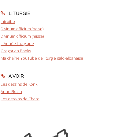
LITURGIE
Introibo
Divinum officium (horæ)
Divinum officium (missa)
L'Année liturgique
Gregorian Books
Ma chaîne YouTube de liturgie italo-albanaise
A VOIR
Les dessins de Konk
Anne Floc'h
Les dessins de Chard