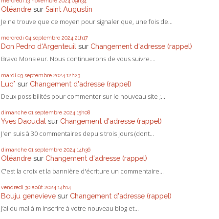
mercredi 13
novembre 2024
09h34
Oléandre
sur
Saint Augustin
Je ne trouve que ce moyen pour signaler que, une fois de...
mercredi 04
septembre 2024
21h17
Don Pedro d‘Argenteuil
sur
Changement d'adresse (rappel)
Bravo Monsieur. Nous continuerons de vous suivre....
mardi 03
septembre 2024
12h23
Luc*
sur
Changement d'adresse (rappel)
Deux possibilités pour commenter sur le nouveau site ;...
dimanche 01
septembre 2024
15h08
Yves Daoudal
sur
Changement d'adresse (rappel)
J'en suis à 30 commentaires depuis trois jours (dont...
dimanche 01
septembre 2024
14h36
Oléandre
sur
Changement d'adresse (rappel)
C'est la croix et la bannière d'écriture un commentaire...
vendredi 30
août 2024
14h14
Bouju genevieve
sur
Changement d'adresse (rappel)
J’ai du mal à m inscrire à votre nouveau blog et...