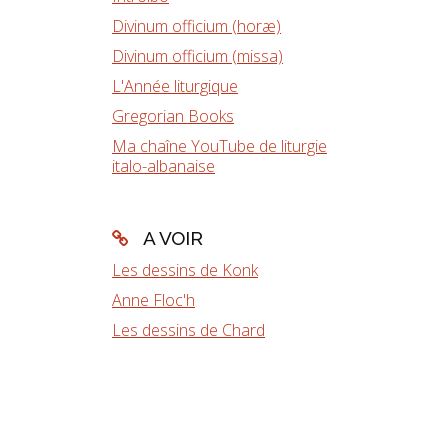
Divinum officium (horæ)
Divinum officium (missa)
L'Année liturgique
Gregorian Books
Ma chaîne YouTube de liturgie
italo-albanaise
A VOIR
Les dessins de Konk
Anne Floc'h
Les dessins de Chard