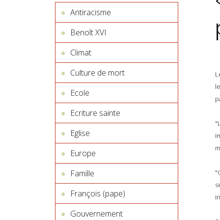
Antiracisme
Benoît XVI
Climat
Culture de mort
L
l
Ecole
p
Ecriture sainte
"
Eglise
i
m
Europe
Famille
"
s
François (pape)
i
Gouvernement