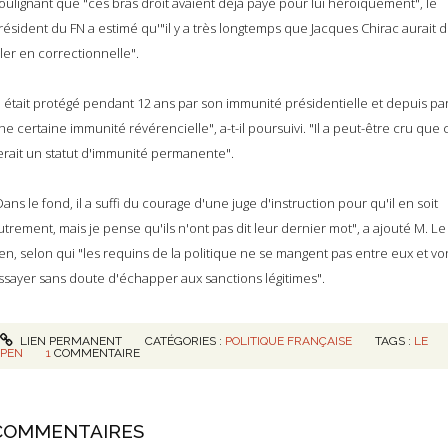
oulignant que "ces bras droit avaient déjà payé pour lui héroïquement", le
résident du FN a estimé qu'"il y a très longtemps que Jacques Chirac aurait 
ller en correctionnelle".
Il était protégé pendant 12 ans par son immunité présidentielle et depuis pa
ne certaine immunité révérencielle", a-t-il poursuivi. "Il a peut-être cru que 
erait un statut d'immunité permanente".
Dans le fond, il a suffi du courage d'une juge d'instruction pour qu'il en soit
utrement, mais je pense qu'ils n'ont pas dit leur dernier mot", a ajouté M. Le
en, selon qui "les requins de la politique ne se mangent pas entre eux et vo
ssayer sans doute d'échapper aux sanctions légitimes".
LIEN PERMANENT
CATÉGORIES :
POLITIQUE FRANÇAISE
TAGS :
LE
PEN
1
COMMENTAIRE
COMMENTAIRES