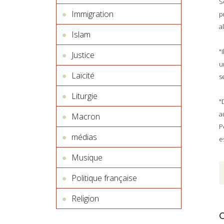
S
Immigration
p
a
Islam
"
Justice
u
Laïcité
s
Liturgie
"
a
Macron
P
médias
e
Musique
Politique française
Religion