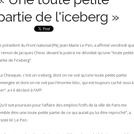
partie de l'iceberg »
e président du Front national (FN), Jean-Marie Le Pen, a affirmé vendredi qu
e renvoi de Jacques Chirac devant la justice ne dévoilait qu'une "toute petite
artie de l'iceberg".
La Chiraquie, c'est un iceberg, dont on ne voit qu'une toute petite partie
mmergée et dont on ne voit pas l'énorme bloc, qui est toujours caché sous l
er", a-t-il déclaré à l'AFP.
Qu'il soit poursuivi pour l'affaire des emplois fictifs de la ville de Paris me
emble être une toute petite partie de ce qui aurait pu lui être reproché", a
nsisté M. Le Pen.