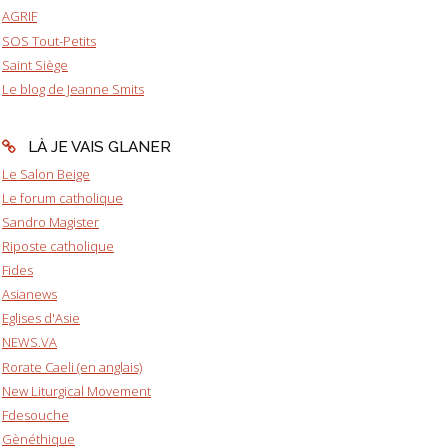
AGRIF
SOS Tout-Petits
Saint Siège
Le blog de Jeanne Smits
LÀ JE VAIS GLANER
Le Salon Beige
Le forum catholique
Sandro Magister
Riposte catholique
Fides
Asianews
Eglises d'Asie
NEWS.VA
Rorate Caeli (en anglais)
New Liturgical Movement
Fdesouche
Gènéthique