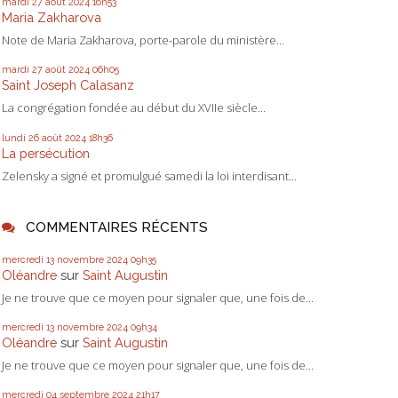
mardi 27
août 2024
16h53
Maria Zakharova
Note de Maria Zakharova, porte-parole du ministère...
mardi 27
août 2024
06h05
Saint Joseph Calasanz
La congrégation fondée au début du XVIIe siècle...
lundi 26
août 2024
18h36
La persécution
Zelensky a signé et promulgué samedi la loi interdisant...
COMMENTAIRES RÉCENTS
mercredi 13
novembre 2024
09h35
Oléandre
sur
Saint Augustin
Je ne trouve que ce moyen pour signaler que, une fois de...
mercredi 13
novembre 2024
09h34
Oléandre
sur
Saint Augustin
Je ne trouve que ce moyen pour signaler que, une fois de...
mercredi 04
septembre 2024
21h17