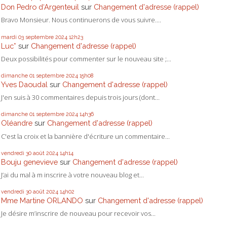
Don Pedro d‘Argenteuil
sur
Changement d'adresse (rappel)
Bravo Monsieur. Nous continuerons de vous suivre....
mardi 03
septembre 2024
12h23
Luc*
sur
Changement d'adresse (rappel)
Deux possibilités pour commenter sur le nouveau site ;...
dimanche 01
septembre 2024
15h08
Yves Daoudal
sur
Changement d'adresse (rappel)
J'en suis à 30 commentaires depuis trois jours (dont...
dimanche 01
septembre 2024
14h36
Oléandre
sur
Changement d'adresse (rappel)
C'est la croix et la bannière d'écriture un commentaire...
vendredi 30
août 2024
14h14
Bouju genevieve
sur
Changement d'adresse (rappel)
J’ai du mal à m inscrire à votre nouveau blog et...
vendredi 30
août 2024
14h02
Mme Martine ORLANDO
sur
Changement d'adresse (rappel)
Je désire m’inscrire de nouveau pour recevoir vos...