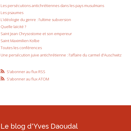
Les persécutions antichrétiennes dans les pays musulmans
Les psaumes
L’idéologie du genre : l’ultime subversion
Quelle laïcité ?
Saint Jean Chrysostome et son empereur
Saint Maximilien Kolbe
Toutes les conférences
Une persécution juive antichrétienne : l'affaire du carmel d'Auschwitz
S'abonner au flux RSS
S'abonner au flux ATOM
Le blog d'Yves Daoudal