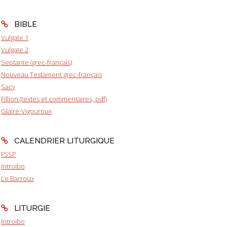
BIBLE
Vulgate 1
Vulgate 2
Septante (grec-français)
Nouveau Testament grec-français
Sacy
Fillion (textes et commentaires, pdf)
Glaire-Vigouroux
CALENDRIER LITURGIQUE
FSSP
Introibo
Le Barroux
LITURGIE
Introibo