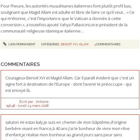
Pour l’heure, les autorités musulmanes italiennes font plutôt profil bas,
soulignant que Magid Allam est adulte et libre de faire ce qu’il veut… « Ce
qui m'étonne, c'est l'importance que le Vatican a donnée à cette
conversion », a toutefois ajouté Yahya Pallavicini,vice-président de la
communauté religieuse islamique italienne…
LIEN PERMANENT
CATÉGORIES :
BENOÎT XVI
,
ISLAM
3
COMMENTAIRES
COMMENTAIRES
Courageux Benoit XVI et Magid Allam. Car il paraît évident que c'est un
signe fort à destination de l'Europe - dont l'avenir le préoccupe - qui
est envoyé là.
Écrit par :
Antoine
19h48
-
lundi 24
mars 2008
saluton mi estas kaly.je suis en chemin de mon bâptême,d'origine
berbère vivant en france,à 40 ans j'ai le bonheur de vivre mon rêve
d'enfant,je réalise mon bonheur au grand jours sans peur sans