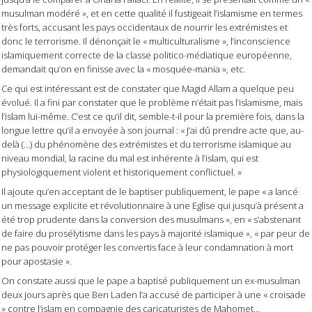
musulman modéré », et en cette qualité il fustigeait l’islamisme en termes
très forts, accusant les pays occidentaux de nourrir les extrémistes et
donc le terrorisme. Il dénonçait le « multiculturalisme », l’inconscience
islamiquement correcte de la classe politico-médiatique européenne,
demandait qu’on en finisse avec la « mosquée-mania », etc.
Ce qui est intéressant est de constater que Magid Allam a quelque peu
évolué. Il a fini par constater que le problème n’était pas l’islamisme, mais
l’islam lui-même. C’est ce qu’il dit, semble-t-il pour la première fois, dans la
longue lettre qu’il a envoyée à son journal : « J’ai dû prendre acte que, au-
delà (…) du phénomène des extrémistes et du terrorisme islamique au
niveau mondial, la racine du mal est inhérente à l’islam, qui est
physiologiquement violent et historiquement conflictuel. »
Il ajoute qu’en acceptant de le baptiser publiquement, le pape « a lancé
un message explicite et révolutionnaire à une Eglise qui jusqu’à présent a
été trop prudente dans la conversion des musulmans », en « s’abstenant
de faire du prosélytisme dans les pays à majorité islamique », « par peur de
ne pas pouvoir protéger les convertis face à leur condamnation à mort
pour apostasie ».
On constate aussi que le pape a baptisé publiquement un ex-musulman
deux jours après que Ben Laden l’a accusé de participer à une « croisade
» contre l’islam en compagnie des caricaturistes de Mahomet…