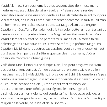
Magid Allam était un des noms les plus souvent cités de « musulmans
modérés » susceptibles de faire « évoluer » l’islam et de le rendre
compatible avec les valeurs occidentales. Les islamistes faisaient tout pour
le discréditer, et sur leurs sites ils le présentent comme un faux musulman,
un homme qui en réalité est un copte. Car Magid Allam est d’origine
égyptienne. C’est Tariq Ramadan qui a fait circuler cette rumeur, traitant de
menteurs ceux qui prétendaient que Magid Allam était musulman. Mais
Magid Allam est en effet né de parents musulmans, et il a même fait le
pèlerinage de La Mecque en 1991 avec sa mère. (Le prénom Magid, en
égyptien, Majid, dans les autres pays arabes, veut dire « glorieux », et il est
porté aussi bien par des chrétiens que par des musulmans, d’où la
possibilité d’entretenir l’ambiguïté.)
Voilà donc une illusion qui se dissipe. Non, il ne peut pas y avoir d’islam
occidentalement correct. L’un de ceux sur qui on comptait le plus, le «
musulman modéré » Magid Allam, à force de réfléchir à la question, n’a pas
contribué à faire émerger un islam de la modernité, il est devenu chrétien.
Au cours de ces années, dit-il, « mon esprit s’est affranchi de
l’obscurantisme d’une idéologie qui légitime le mensonge et la
dissimulation, la mort violente qui conduit à l’homicide et au suicide, la
soumission aveugle à la tyrannie, me permettant d’adhérer à l’authentique
religion de la Vérité, de la Vie et de la Liberté ».