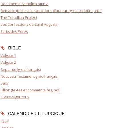
Documenta catholica omnia
Remacle (textes et traductions d'auteurs grecs et latins, etc.)
The Tertullian Project
Les Confessions de Saint Augustin
Ecrits des Pères
BIBLE
Vulgate 1
Vulgate 2
Septante (grec-français)
Nouveau Testament grec-français
Sacy
Fillion (textes et commentaires, pdf)
Glaire-Vigouroux
CALENDRIER LITURGIQUE
FSSP
Introibo