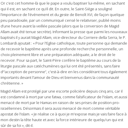
Or c’est cet homme-là que le pape a voulu baptiser lui-même, en sachant
qui il est, en sachant ce qu’il dit. En outre, le Saint-Siège a souligné
l’importance de l’événement et du geste de Benoît XVI, de façon quelque
peu paradoxale, par un communiqué censé le relativiser, publié moins
d’une heure avant la veillée pascale (alors que la conversion de Magid
Allam avait été tenue secrète). Informant la presse que parmi les nouveaux
baptisés il y aurait Magid Allam, vice-directeur du Corriere della Serra, le P.
Lombardi ajoutait : « Pour l'Eglise catholique, toute personne qui demande
de recevoir le baptême après une profonde recherche personnelle, un
choix pleinement libre et une préparation adéquate, a le droit de le
recevoir. Pour sa part, le Saint-Père confère le baptême au cours de la
liturgie pascale aux catéchumènes qui lui ont été présentés, sans faire
d'“acception de personne”, c'est-à-dire en les considérant tous également
importants devant l'amour de Dieu et bienvenus dans la communauté
chrétienne. »
Magid Allam est protégé par une escorte policière depuis cinq ans, car il
est condamné à mort par une fatwa, comme falsificateur de l'islam, et aussi
menacé de mort par le Hamas en raison de ses prises de position pro-
israéliennes. Désormais il sera aussi menacé de mort comme véritable
apostat de l’islam. « Je réalise ce à quoi je m'expose mais je vais faire face à
mon destin la tête haute et avec la force intérieure de quelqu'un qui est
sûr de sa foi », dit-il.