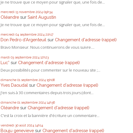
Je ne trouve que ce moyen pour signaler que, une fois de...
mercredi 13
novembre 2024
09h34
Oléandre
sur
Saint Augustin
Je ne trouve que ce moyen pour signaler que, une fois de...
mercredi 04
septembre 2024
21h17
Don Pedro d‘Argenteuil
sur
Changement d'adresse (rappel)
Bravo Monsieur. Nous continuerons de vous suivre....
mardi 03
septembre 2024
12h23
Luc*
sur
Changement d'adresse (rappel)
Deux possibilités pour commenter sur le nouveau site ;...
dimanche 01
septembre 2024
15h08
Yves Daoudal
sur
Changement d'adresse (rappel)
J'en suis à 30 commentaires depuis trois jours (dont...
dimanche 01
septembre 2024
14h36
Oléandre
sur
Changement d'adresse (rappel)
C'est la croix et la bannière d'écriture un commentaire...
vendredi 30
août 2024
14h14
Bouju genevieve
sur
Changement d'adresse (rappel)