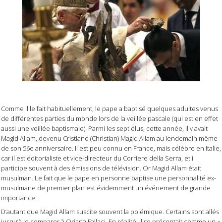
Comme il le fait habituellement, le pape a baptisé quelques adultes venus
de différentes parties du monde lors de la veillée pascale (qui est en effet
aussi une veillée baptismale). Parmi les sept élus, cette année, il y avait
Magid Allam, devenu Cristiano (Christian) Magid Allam au lendemain même
de son 56e anniversaire. Il est peu connu en France, mais célèbre en Italie,
car il est éditorialiste et vice-directeur du Corriere della Serra, et il
participe souvent à des émissions de télévision. Or Magid Allam était
musulman. Le fait que le pape en personne baptise une personnalité ex-
musulmane de premier plan est évidemment un événement de grande
importance.
D’autant que Magid Allam suscite souvent la polémique. Certains sont allés
jusqu’à le comparer à Oriana Fallaci. En réalité, il se présentait comme un «