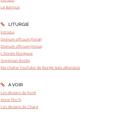
Le Barroux
LITURGIE
Introibo
Divinum officium (horæ)
Divinum officium (missa)
L'Année liturgique
Gregorian Books
Ma chaîne YouTube de liturgie italo-albanaise
A VOIR
Les dessins de Konk
Anne Floc'h
Les dessins de Chard