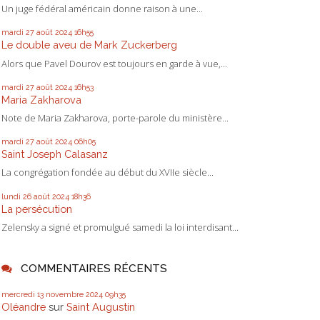
Un juge fédéral américain donne raison à une...
mardi 27
août 2024
16h55
Le double aveu de Mark Zuckerberg
Alors que Pavel Dourov est toujours en garde à vue,...
mardi 27
août 2024
16h53
Maria Zakharova
Note de Maria Zakharova, porte-parole du ministère...
mardi 27
août 2024
06h05
Saint Joseph Calasanz
La congrégation fondée au début du XVIIe siècle...
lundi 26
août 2024
18h36
La persécution
Zelensky a signé et promulgué samedi la loi interdisant...
COMMENTAIRES RÉCENTS
mercredi 13
novembre 2024
09h35
Oléandre
sur
Saint Augustin