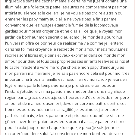
inquiétude sans me cacher même si certains me jugent comme une
illuminée,une folle(toute petite les autres ne comprenaient pas mon
intérêt au silence et le ciel,en +je ne voulais pas croire au train qui
enmener les papy mamy au ciel je ne voyais pas,je finis par me
convaincre que les nuages étaient la fumée de la locomotive,je
gardais pour moi ma croyance et ne disais + ce que je voyais, mon
jardin de bonheur mon secret dieu et moi ) le monde aujourd'hui
l'univers m'offre ce bonheur de réaliser ma vie comme je l'entend
dans ma foi mes croyance le respet de mon amour mes amours,mes
racines sont libres et je tiens et veux exprimer dans ce monde mon
amour pour dieu et tous ces prophètes ses enfants,les livres saints et
le cathé m'aident à vivre ma foi,j'ai choisie mon papy d'amour Jules
mon parrain ma marraine je ne sais pas encore cela est pour moi très
important ma tribu ma famille est musulman et mon choix je leurs en
légèrement parlé le temps viendra je prendrais le temps pour
l'instant j'étudie le vin ma passion mon métier dans une magnifique
région par la grâce de dieu,je suis heureuse d'être près de mon père
amour et de malheureusement,devoir encore me battre contre ses
hommes perdus méchants ma fragilité je les aime et j'ai encore
parfois mal mais je leurs pardonne et prie pour eux même si ils me
gênent avec leurs phioritures leurs brouhahas .....je patiente et prie
pour la paix j'apprends chaque foie que je peux (je suis jeune et
occupée)pour leur salut j'ai conscience de mon bonheur de voir et