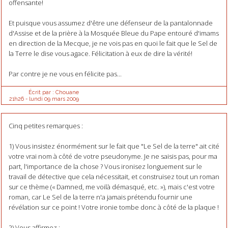
offensante!
Et puisque vous assumez d'être une défenseur de la pantalonnade
d'Assise et de la prière à la Mosquée Bleue du Pape entouré d'imams
en direction de la Mecque, je ne vois pas en quoi le fait que le Sel de
la Terre le dise vous agace. Félicitation à eux de dire la vérité!
Par contre je ne vous en félicite pas...
Écrit par :
Chouane
21h26
-
lundi 09
mars 2009
Cinq petites remarques :
1) Vous insistez énormément sur le fait que "Le Sel de la terre" ait cité
votre vrai nom à côté de votre pseudonyme. Je ne saisis pas, pour ma
part, l'importance de la chose ? Vous ironisez longuement sur le
travail de détective que cela nécessitait, et construisez tout un roman
sur ce thème (« Damned, me voilà démasqué, etc. »), mais c'est votre
roman, car Le Sel de la terre n'a jamais prétendu fournir une
révélation sur ce point ! Votre ironie tombe donc à côté de la plaque !
2) Vous affirmez :