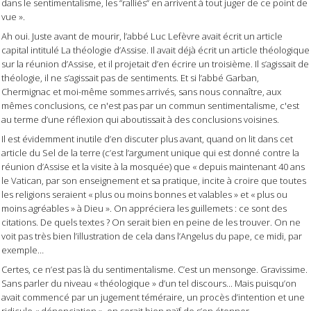
dans le sentimentalisme, les “ralliés“ en arrivent à tout juger de ce point de
vue ».
Ah oui. Juste avant de mourir, l’abbé Luc Lefèvre avait écrit un article
capital intitulé
La théologie d’Assise
. Il avait déjà écrit un article théologique
sur la réunion d’Assise, et il projetait d’en écrire un troisième. Il s’agissait de
théologie, il ne s’agissait pas de sentiments. Et si l’abbé Garban,
Chermignac et moi-même sommes arrivés, sans nous connaître, aux
mêmes conclusions, ce n'est pas par un commun sentimentalisme, c'est
au terme d’une réflexion qui aboutissait à des conclusions voisines.
Il est évidemment inutile d’en discuter plus avant, quand on lit dans cet
article du
Sel de la terre
(c’est l’argument unique qui est donné contre la
réunion d’Assise et la visite à la mosquée) que « depuis maintenant 40 ans
le Vatican, par son enseignement et sa pratique, incite à croire que toutes
les religions seraient
« plus ou moins bonnes et valables »
et
« plus ou
moins agréables »
à Dieu ». On appréciera les guillemets : ce sont des
citations. De quels textes ? On serait bien en peine de les trouver. On ne
voit pas très bien l’illustration de cela dans l’Angelus du pape, ce midi, par
exemple…
Certes, ce n’est pas là du sentimentalisme. C’est un mensonge. Gravissime.
Sans parler du niveau « théologique » d’un tel discours... Mais puisqu’on
avait commencé par un jugement téméraire, un procès d’intention et une
ridicule « dénonciation », on serait bien naïf de s’en étonner.