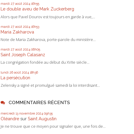
mardi 27
août 2024
16h55
Le double aveu de Mark Zuckerberg
Alors que Pavel Dourov est toujours en garde à vue,...
mardi 27
août 2024
16h53
Maria Zakharova
Note de Maria Zakharova, porte-parole du ministère...
mardi 27
août 2024
06h05
Saint Joseph Calasanz
La congrégation fondée au début du XVIIe siècle...
lundi 26
août 2024
18h36
La persécution
Zelensky a signé et promulgué samedi la loi interdisant...
COMMENTAIRES RÉCENTS
mercredi 13
novembre 2024
09h35
Oléandre
sur
Saint Augustin
Je ne trouve que ce moyen pour signaler que, une fois de...