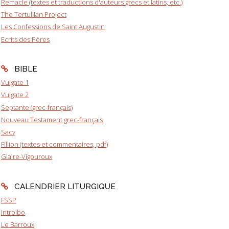
Remacle (textes et traductions d'auteurs grecs et latins, etc.)
The Tertullian Project
Les Confessions de Saint Augustin
Ecrits des Pères
BIBLE
Vulgate 1
Vulgate 2
Septante (grec-français)
Nouveau Testament grec-français
Sacy
Fillion (textes et commentaires, pdf)
Glaire-Vigouroux
CALENDRIER LITURGIQUE
FSSP
Introibo
Le Barroux