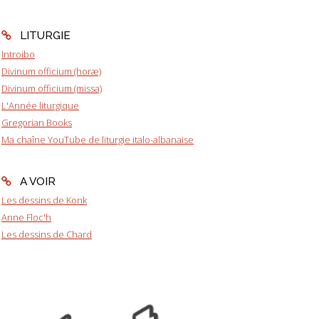
LITURGIE
Introibo
Divinum officium (horæ)
Divinum officium (missa)
L'Année liturgique
Gregorian Books
Ma chaîne YouTube de liturgie italo-albanaise
A VOIR
Les dessins de Konk
Anne Floc'h
Les dessins de Chard