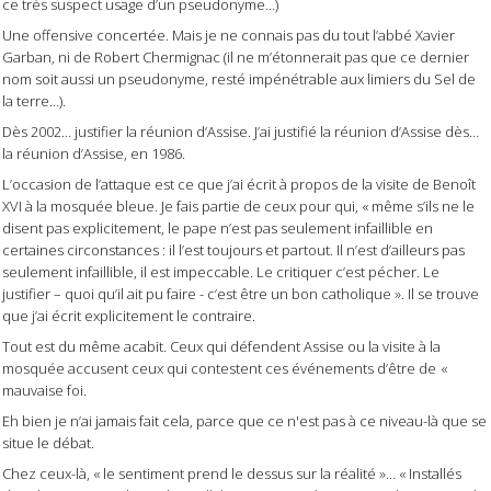
ce très suspect usage d’un pseudonyme…)
Une offensive concertée.
Mais je ne connais pas du tout l’abbé Xavier
Garban, ni de Robert Chermignac (il ne m’étonnerait pas que ce dernier
nom soit aussi un pseudonyme, resté impénétrable aux limiers du
Sel de
la terre
…).
Dès 2002… justifier la réunion d’Assise.
J’ai justifié la réunion d’Assise dès…
la réunion d’Assise, en 1986.
L’occasion de l’attaque est ce que j’ai écrit à propos de la visite de Benoît
XVI à la mosquée bleue. Je fais partie de ceux pour qui, « même s’ils ne le
disent pas explicitement, le pape n’est pas seulement infaillible en
certaines circonstances : il l’est toujours et partout. Il n’est d’ailleurs pas
seulement infaillible, il est impeccable. Le critiquer c’est pécher. Le
justifier – quoi qu’il ait pu faire - c’est être un bon catholique ». Il se trouve
que j’ai écrit explicitement le contraire.
Tout est du même acabit. Ceux qui défendent Assise ou la visite à la
mosquée accusent ceux qui contestent ces événements d’être de
«
.
mauvaise foi
Eh bien je n’ai jamais fait cela, parce que ce n'est pas à ce niveau-là que se
situe le débat.
Chez ceux-là, « le sentiment prend le dessus sur la réalité »… « Installés