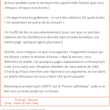
4) Vous semblez avoir lu de façon très superficielle l'article que vous
critiquez, lorsque vous écrivez :
« On appréciera les guillemets : ce sont des citations. De quels textes
? On serait bien en peine de les trouver »
Or il suffit de lire un peu attentivement, pour voir que ce sont des
citations de Pie XI (référence donnée dans le texte lui-même, à la
même page, quelques lignes plus haut !)
5) Enfin, vous critiquez ce que vous appelez « l’argument unique qui
est donné contre la réunion d’Assise ». Mais là encore, vous
déformez la réalité. Car quelques pages auparavant on a renvoyé (en
note, il est vrai) à une réfutation détaillée de votre article de 2002.
C'est là qu'il faut chercher une réponse à vos arguments, et non dans
un article d'humeur où vous n'étiez cité qu'en passant !
(Remarques postées par AZERTY sur le "Forum catholique", suite à un
lien vers ce texte posté sur ce forum)
Écrit par :
Pavonio
12h15
-
mardi 10
mars 2009
Les commentaires sont fermés.