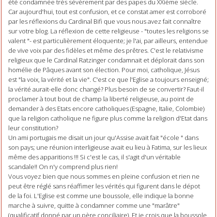
été condamnée très sévèrement par des papes du XXième siècle.
Car aujourd'hui, tout est confusion, et ce constat amer est corroboré
par les réflexions du Cardinal Bifi que vous nous avez fait connaître
sur votre blog. La réflexion de cette religieuse - "toutes les religions se
valent "- est particulièrement éloquente; je l'ai, par ailleurs, entendue
de vive voix par des fidèles et même des prêtres. C'est le relativisme
religieux que le Cardinal Ratzinger condamnait et déplorait dans son
homélie de Pâques avant son élection. Pour moi, catholique, Jésus
est "la voix, la vérité et la vie". C'est ce que l'Eglise a toujours enseigné;
la vérité aurait-elle donc changé? Plus besoin de se convertir? Faut-il
proclamer à tout bout de champ la liberté religieuse, au point de
demander à des Etats encore catholiques (Espagne, Italie, Colombie)
que la religion catholique ne figure plus comme la religion d'Etat dans
leur constitution?
Un ami portugais me disait un jour qu'Assise avait fait "école " dans
son pays; une réunion interligieuse avait eu lieu à Fatima, sur les lieux
même des apparitions !!! Si c'est le cas, il s'agit d'un véritable
scandale!! On n'y comprend plus rien!
Vous voyez bien que nous sommes en pleine confusion et rien ne
peut être réglé sans réaffimer les vérités qui figurent dans le dépot
de la foi. L'Eglise est comme une boussole, elle indique la bonne
marche à suivre, quitte à condamner comme une "marâtre"
(qualificatif donné par un père conciliaire). Et je crois que la boussole