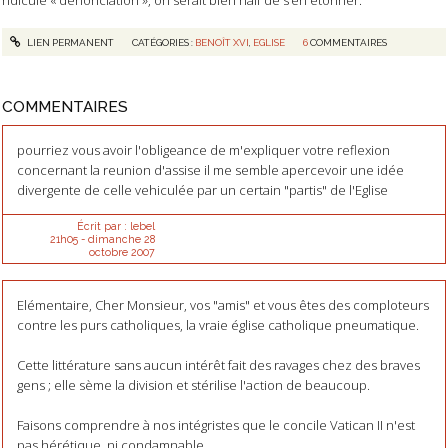
LIEN PERMANENT
CATÉGORIES :
BENOÎT XVI
,
EGLISE
6
COMMENTAIRES
COMMENTAIRES
pourriez vous avoir l'obligeance de m'expliquer votre reflexion
concernant la reunion d'assise il me semble apercevoir une idée
divergente de celle vehiculée par un certain "partis" de l'Eglise
Écrit par :
lebel
21h05
-
dimanche 28
octobre 2007
Elémentaire, Cher Monsieur, vos "amis" et vous êtes des comploteurs
contre les purs catholiques, la vraie église catholique pneumatique.
Cette littérature sans aucun intérêt fait des ravages chez des braves
gens ; elle sème la division et stérilise l'action de beaucoup.
Faisons comprendre à nos intégristes que le concile Vatican II n'est
pas hérétique, ni condamnable.