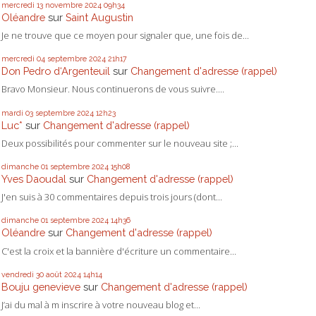
mercredi 13
novembre 2024
09h34
Oléandre
sur
Saint Augustin
Je ne trouve que ce moyen pour signaler que, une fois de...
mercredi 04
septembre 2024
21h17
Don Pedro d‘Argenteuil
sur
Changement d'adresse (rappel)
Bravo Monsieur. Nous continuerons de vous suivre....
mardi 03
septembre 2024
12h23
Luc*
sur
Changement d'adresse (rappel)
Deux possibilités pour commenter sur le nouveau site ;...
dimanche 01
septembre 2024
15h08
Yves Daoudal
sur
Changement d'adresse (rappel)
J'en suis à 30 commentaires depuis trois jours (dont...
dimanche 01
septembre 2024
14h36
Oléandre
sur
Changement d'adresse (rappel)
C'est la croix et la bannière d'écriture un commentaire...
vendredi 30
août 2024
14h14
Bouju genevieve
sur
Changement d'adresse (rappel)
J’ai du mal à m inscrire à votre nouveau blog et...