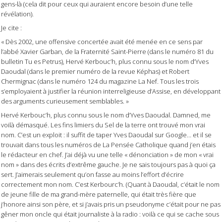
gens-là (cela dit pour ceux qui auraient encore besoin d’une telle
révélation).
Je cite :
« Dès 2002, une offensive concertée avait été menée en ce sens par
l’abbé Xavier Garban, de la Fraternité Saint-Pierre (dans le numéro 81 du
bulletin
Tu es Petrus
), Hervé Kerbouc’h, plus connu sous le nom d’Yves
Daoudal (dans le premier numéro de la revue
Képhas
) et Robert
Chermignac (dans le numéro 124 du magazine
La Nef
. Tous les trois
s’employaient à justifier la réunion interreligieuse d’Assise, en développant
des arguments curieusement semblables. »
Hervé Kerbouc’h, plus connu sous le nom d’Yves Daoudal.
Damned, me
voilà démasqué. Les fins limiers du
Sel de la terre
ont trouvé mon vrai
nom. C’est un exploit : il suffit de taper Yves Daoudal sur Google… et il se
trouvait dans tous les numéros de
La Pensée Catholique
quand j’en étais
le rédacteur en chef. J’ai déjà vu une telle « dénonciation » de mon « vrai
nom » dans des écrits d’extrême gauche. Je ne sais toujours pas à quoi ça
sert. J’aimerais seulement qu’on fasse au moins l’effort d’écrire
correctement mon nom. C’est Kerbourc’h. (Quant à Daoudal, c’était le nom
de jeune fille de ma grand-mère paternelle, qui était très fière que
j’honore ainsi son père, et si j’avais pris un pseudonyme c’était pour ne pas
gêner mon oncle qui était journaliste à la radio : voilà ce qui se cache sous