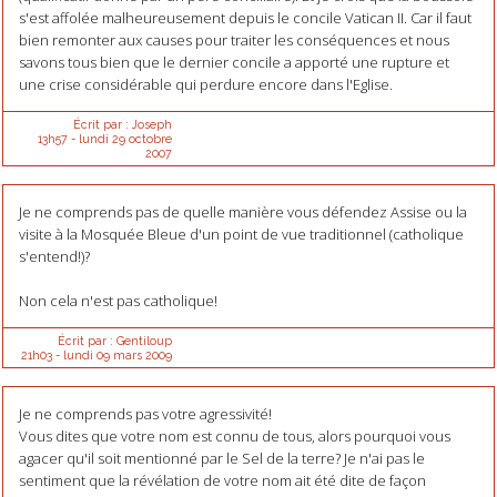
s'est affolée malheureusement depuis le concile Vatican II. Car il faut
bien remonter aux causes pour traiter les conséquences et nous
savons tous bien que le dernier concile a apporté une rupture et
une crise considérable qui perdure encore dans l'Eglise.
Écrit par :
Joseph
13h57
-
lundi 29
octobre
2007
Je ne comprends pas de quelle manière vous défendez Assise ou la
visite à la Mosquée Bleue d'un point de vue traditionnel (catholique
s'entend!)?
Non cela n'est pas catholique!
Écrit par :
Gentiloup
21h03
-
lundi 09
mars 2009
Je ne comprends pas votre agressivité!
Vous dites que votre nom est connu de tous, alors pourquoi vous
agacer qu'il soit mentionné par le Sel de la terre? Je n'ai pas le
sentiment que la révélation de votre nom ait été dite de façon