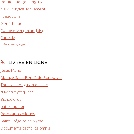
Rorate Caeli (en anglais)
New Liturgical Movement
Fdesouche
Gènéthique
EU observer (en anglais)
Euractiv
Life Site News
LIVRES EN LIGNE
Jésus-Marie
Abbaye Saint-Benoît de Port-Valais
Tout saint Augustin en latin
"Livres mystiques"
Bibliaclerus
patristique.org
Pères apostoliques
Saint Grégoire de Nysse
Documenta catholica omnia