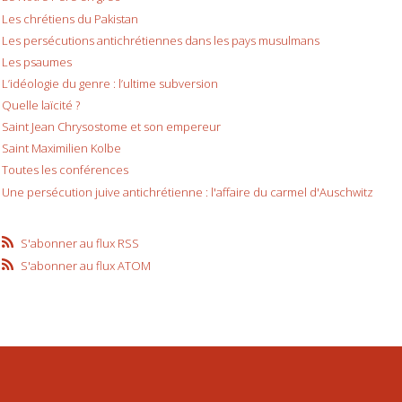
Les chrétiens du Pakistan
Les persécutions antichrétiennes dans les pays musulmans
Les psaumes
L’idéologie du genre : l’ultime subversion
Quelle laïcité ?
Saint Jean Chrysostome et son empereur
Saint Maximilien Kolbe
Toutes les conférences
Une persécution juive antichrétienne : l'affaire du carmel d'Auschwitz
S'abonner au flux RSS
S'abonner au flux ATOM