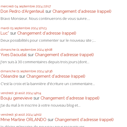
mercredi 04
septembre 2024
21h17
Don Pedro d‘Argenteuil
sur
Changement d'adresse (rappel)
Bravo Monsieur. Nous continuerons de vous suivre....
mardi 03
septembre 2024
12h23
Luc*
sur
Changement d'adresse (rappel)
Deux possibilités pour commenter sur le nouveau site ;...
dimanche 01
septembre 2024
15h08
Yves Daoudal
sur
Changement d'adresse (rappel)
J'en suis à 30 commentaires depuis trois jours (dont...
dimanche 01
septembre 2024
14h36
Oléandre
sur
Changement d'adresse (rappel)
C'est la croix et la bannière d'écriture un commentaire...
vendredi 30
août 2024
14h14
Bouju genevieve
sur
Changement d'adresse (rappel)
J’ai du mal à m inscrire à votre nouveau blog et...
vendredi 30
août 2024
14h02
Mme Martine ORLANDO
sur
Changement d'adresse (rappel)
Je désire m’inscrire de nouveau pour recevoir vos...