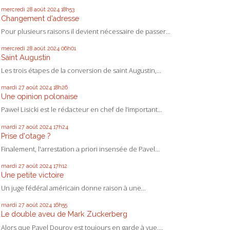
mercredi 28
août 2024
18h53
Changement d’adresse
Pour plusieurs raisons il devient nécessaire de passer...
mercredi 28
août 2024
06h01
Saint Augustin
Les trois étapes de la conversion de saint Augustin,...
mardi 27
août 2024
18h26
Une opinion polonaise
Paweł Lisicki est le rédacteur en chef de l’important...
mardi 27
août 2024
17h24
Prise d'otage ?
Finalement, l'arrestation a priori insensée de Pavel...
mardi 27
août 2024
17h12
Une petite victoire
Un juge fédéral américain donne raison à une...
mardi 27
août 2024
16h55
Le double aveu de Mark Zuckerberg
Alors que Pavel Dourov est toujours en garde à vue,...