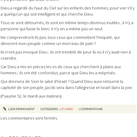
Dieu a regardé du haut du Ciel sur les enfants des hommes, pour voir s'il y
a quelqu'un qui soit intelligent et qui cherche Dieu.
Tous se sont détournés, ils sont en même temps devenus inutiles ; il n'y a
personne qui fasse le bien, il n'y en a même pas un seul.
Ne comprendront-ils pas, tous ceux qui commettent l'iniquité, qui
dévorent mon peuple comme un morceau de pain ?
Ils n'ont pas invoqué Dieu ; ils ont tremblé de peur là où il n'y avait rien à
craindre.
Car Dieu a mis en pièces les os de ceux qui cherchent à plaire aux
hommes ; ils ont été confondus, parce que Dieu les a méprisés.
Qui donnera de Sion le salut d'Israël ? Quand Dieu aura retourné la
captivité de son peuple, Jacob sera dans l'allégresse et Israël dans la joie.
(Psaume 52, le mardi aux matines)
LIEN PERMANENT
CATÉGORIES :
LITURGIE
0
COMMENTAIRE
Les commentaires sont fermés.