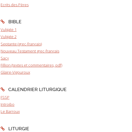
Ecrits des Pères
BIBLE
Vulgate 1
Vulgate 2
Septante (grec-français)
Nouveau Testament grec-français
Sacy
Fillion (textes et commentaires, pdf)
Glaire-Vigouroux
CALENDRIER LITURGIQUE
FSSP
Introibo
Le Barroux
LITURGIE