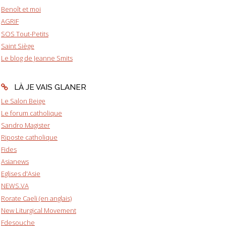
Benoît et moi
AGRIF
SOS Tout-Petits
Saint Siège
Le blog de Jeanne Smits
LÀ JE VAIS GLANER
Le Salon Beige
Le forum catholique
Sandro Magister
Riposte catholique
Fides
Asianews
Eglises d'Asie
NEWS.VA
Rorate Caeli (en anglais)
New Liturgical Movement
Fdesouche