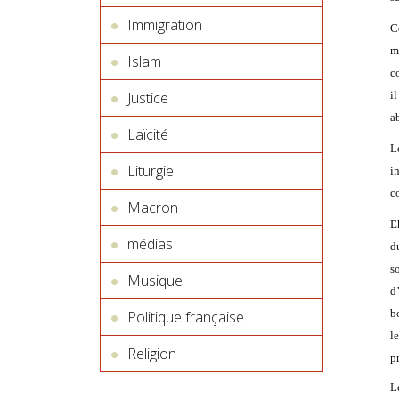
Immigration
C
m
Islam
co
i
Justice
a
Laïcité
L
Liturgie
i
c
Macron
E
médias
d
so
Musique
d
b
Politique française
l
Religion
pr
L