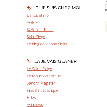
c
d’
ICI JE SUIS CHEZ MOI
s
ré
Benoît et moi
AGRIF
SOS Tout-Petits
L
Saint Siège
Le blog de Jeanne Smits
LÀ JE VAIS GLANER
Le Salon Beige
Le forum catholique
Sandro Magister
Riposte catholique
Fides
Asianews