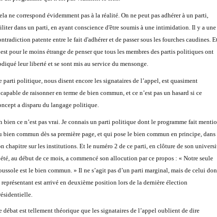
ela ne correspond évidemment pas à la réalité. On ne peut pas adhérer à un parti,
iliter dans un parti, en ayant conscience d'être soumis à une intimidation. Il y a une
ntradiction patente entre le fait d'
adhérer
et de
passer sous les fourches caudines
. E
l est pour le moins étrange de penser que tous les membres des partis politiques ont
bdiqué leur liberté et se sont mis au service du mensonge.
e parti politique, nous disent encore les signataires de l’appel, est quasiment
ncapable de raisonner en terme de bien commun, et ce n’est pas un hasard si ce
oncept a disparu du langage politique.
h bien ce n’est pas vrai. Je connais un parti politique dont le programme fait menti
u bien commun dès sa première page, et qui pose le bien commun en principe, dans
n chapitre sur les institutions. Et le numéro 2 de ce parti, en clôture de son universi
’été, au début de ce mois, a commencé son allocution par ce propos : « Notre seule
oussole est le bien commun. » Il ne s’agit pas d’un parti marginal, mais de celui don
e représentant est arrivé en deuxième position lors de la dernière élection
ésidentielle.
e débat est tellement théorique que les signataires de l’appel oublient de dire