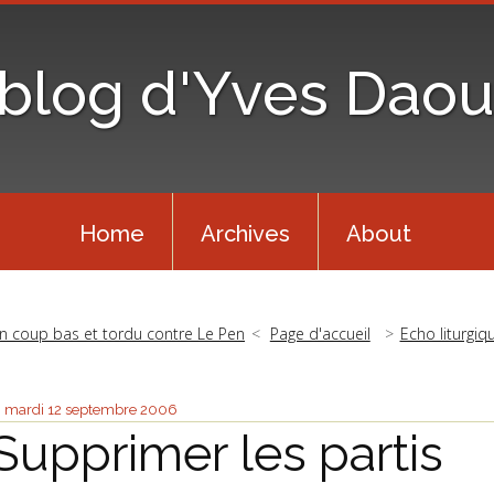
 blog d'Yves Daou
Home
Archives
About
n coup bas et tordu contre Le Pen
Page d'accueil
Echo liturgiq
mardi 12
septembre 2006
Supprimer les partis