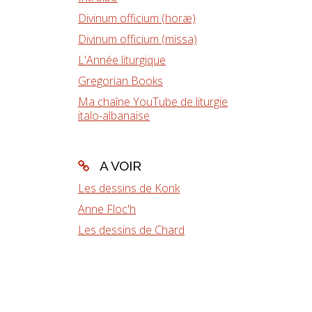
Divinum officium (horæ)
Divinum officium (missa)
L'Année liturgique
Gregorian Books
Ma chaîne YouTube de liturgie
italo-albanaise
A VOIR
Les dessins de Konk
Anne Floc'h
Les dessins de Chard