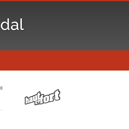
dal
ue