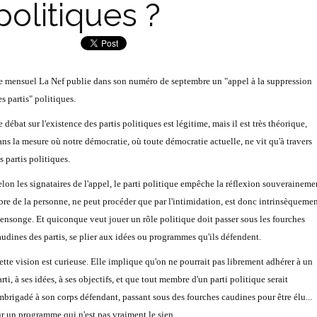
politiques ?
e mensuel
La Nef
publie dans son numéro de septembre un "appel à la suppression
s partis" politiques.
 débat sur l'existence des partis politiques est légitime, mais il est très théorique,
ans la mesure où notre démocratie, où toute démocratie actuelle, ne vit qu'à travers
s partis politiques.
elon les signataires de l'appel, le parti politique empêche la réflexion souveraineme
ibre de la personne, ne peut procéder que par l'intimidation, est donc intrinsèqueme
ensonge. Et quiconque veut jouer un rôle politique doit passer sous les fourches
audines des partis, se plier aux idées ou programmes qu'ils défendent.
ette vision est curieuse. Elle implique qu'on ne pourrait pas librement adhérer à un
rti, à ses idées, à ses objectifs, et que tout membre d'un parti politique serait
mbrigadé à son corps défendant, passant sous des fourches caudines pour être élu...
ur un programme qui n'est pas vraiment le sien.