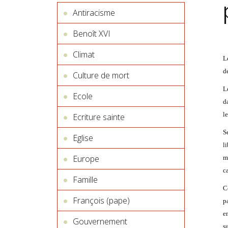
Antiracisme
Benoît XVI
Climat
L
de
Culture de mort
Le
Ecole
d
le
Ecriture sainte
S
Eglise
l
Europe
m
c
Famille
C
François (pape)
pa
e
Gouvernement
s