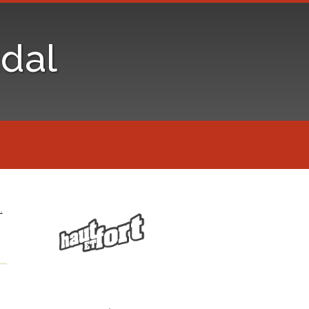
dal
…