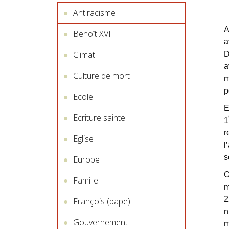
Antiracisme
A
Benoît XVI
a
Climat
D
a
Culture de mort
m
p
Ecole
E
Ecriture sainte
1
r
Eglise
l
s
Europe
O
Famille
m
2
François (pape)
n
Gouvernement
m