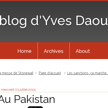
 blog d'Yves Daou
Home
Archives
About
a messe de Stonewall
Page d'accueil
Les sanctions, ça marche
mercredi 03
juillet 2024
Au Pakistan