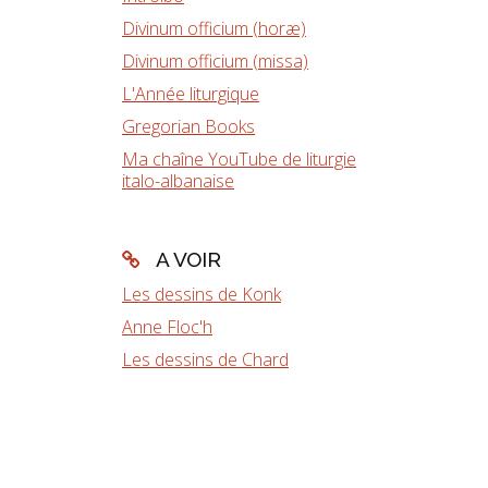
Divinum officium (horæ)
Divinum officium (missa)
L'Année liturgique
Gregorian Books
Ma chaîne YouTube de liturgie
italo-albanaise
A VOIR
Les dessins de Konk
Anne Floc'h
Les dessins de Chard