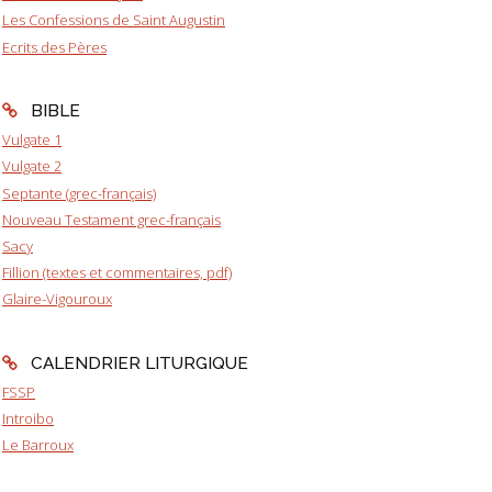
Les Confessions de Saint Augustin
Ecrits des Pères
BIBLE
Vulgate 1
Vulgate 2
Septante (grec-français)
Nouveau Testament grec-français
Sacy
Fillion (textes et commentaires, pdf)
Glaire-Vigouroux
CALENDRIER LITURGIQUE
FSSP
Introibo
Le Barroux