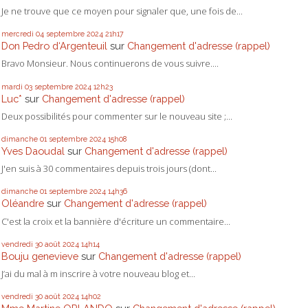
Je ne trouve que ce moyen pour signaler que, une fois de...
mercredi 04
septembre 2024
21h17
Don Pedro d‘Argenteuil
sur
Changement d'adresse (rappel)
Bravo Monsieur. Nous continuerons de vous suivre....
mardi 03
septembre 2024
12h23
Luc*
sur
Changement d'adresse (rappel)
Deux possibilités pour commenter sur le nouveau site ;...
dimanche 01
septembre 2024
15h08
Yves Daoudal
sur
Changement d'adresse (rappel)
J'en suis à 30 commentaires depuis trois jours (dont...
dimanche 01
septembre 2024
14h36
Oléandre
sur
Changement d'adresse (rappel)
C'est la croix et la bannière d'écriture un commentaire...
vendredi 30
août 2024
14h14
Bouju genevieve
sur
Changement d'adresse (rappel)
J’ai du mal à m inscrire à votre nouveau blog et...
vendredi 30
août 2024
14h02