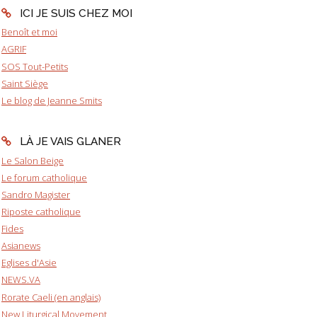
ICI JE SUIS CHEZ MOI
Benoît et moi
AGRIF
SOS Tout-Petits
Saint Siège
Le blog de Jeanne Smits
LÀ JE VAIS GLANER
Le Salon Beige
Le forum catholique
Sandro Magister
Riposte catholique
Fides
Asianews
Eglises d'Asie
NEWS.VA
Rorate Caeli (en anglais)
New Liturgical Movement