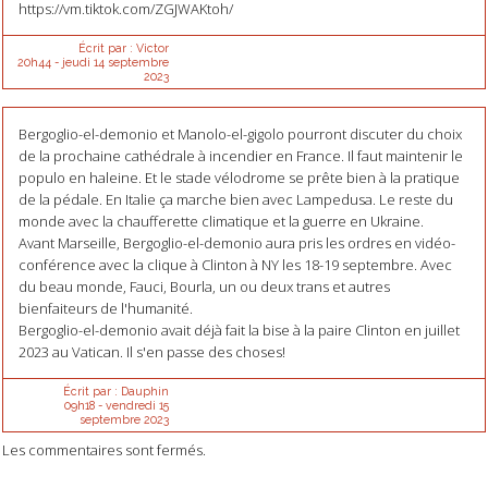
https://vm.tiktok.com/ZGJWAKtoh/
Écrit par :
Victor
20h44
-
jeudi 14
septembre
2023
Bergoglio-el-demonio et Manolo-el-gigolo pourront discuter du choix
de la prochaine cathédrale à incendier en France. Il faut maintenir le
populo en haleine. Et le stade vélodrome se prête bien à la pratique
de la pédale. En Italie ça marche bien avec Lampedusa. Le reste du
monde avec la chaufferette climatique et la guerre en Ukraine.
Avant Marseille, Bergoglio-el-demonio aura pris les ordres en vidéo-
conférence avec la clique à Clinton à NY les 18-19 septembre. Avec
du beau monde, Fauci, Bourla, un ou deux trans et autres
bienfaiteurs de l'humanité.
Bergoglio-el-demonio avait déjà fait la bise à la paire Clinton en juillet
2023 au Vatican. Il s'en passe des choses!
Écrit par :
Dauphin
09h18
-
vendredi 15
septembre 2023
Les commentaires sont fermés.