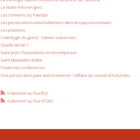
Le Notre Père en grec
Les chrétiens du Pakistan
Les persécutions antichrétiennes dans les pays musulmans
Les psaumes
L’idéologie du genre : l’ultime subversion
Quelle laïcité ?
Saint Jean Chrysostome et son empereur
Saint Maximilien Kolbe
Toutes les conférences
Une persécution juive antichrétienne : l'affaire du carmel d'Auschwitz
S'abonner au flux RSS
S'abonner au flux ATOM