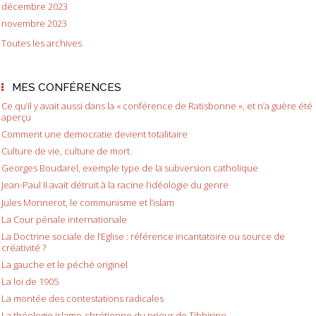
décembre 2023
novembre 2023
Toutes les archives
MES CONFÉRENCES
Ce qu’il y avait aussi dans la « conférence de Ratisbonne », et n’a guère été
aperçu
Comment une democratie devient totalitaire
Culture de vie, culture de mort.
Georges Boudarel, exemple type de la subversion catholique
Jean-Paul II avait détruit à la racine l’idéologie du genre
Jules Monnerot, le communisme et l’islam
La Cour pénale internationale
La Doctrine sociale de l’Eglise : référence incantatoire ou source de
créativité ?
La gauche et le péché originel
La loi de 1905
La montée des contestations radicales
La théologie islamo-chrétienne du prieur de Tibhirine