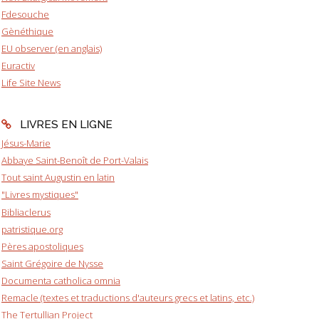
Fdesouche
Gènéthique
EU observer (en anglais)
Euractiv
Life Site News
LIVRES EN LIGNE
Jésus-Marie
Abbaye Saint-Benoît de Port-Valais
Tout saint Augustin en latin
"Livres mystiques"
Bibliaclerus
patristique.org
Pères apostoliques
Saint Grégoire de Nysse
Documenta catholica omnia
Remacle (textes et traductions d'auteurs grecs et latins, etc.)
The Tertullian Project