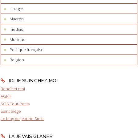
Liturgie
Macron
médias
Musique
Politique française
Religion
ICI JE SUIS CHEZ MOI
Benoît et moi
AGRIF
SOS Tout-Petits
Saint Siège
Le blog de Jeanne Smits
LÀ JE VAIS GLANER