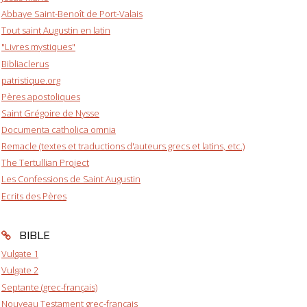
Abbaye Saint-Benoît de Port-Valais
Tout saint Augustin en latin
"Livres mystiques"
Bibliaclerus
patristique.org
Pères apostoliques
Saint Grégoire de Nysse
Documenta catholica omnia
Remacle (textes et traductions d'auteurs grecs et latins, etc.)
The Tertullian Project
Les Confessions de Saint Augustin
Ecrits des Pères
BIBLE
Vulgate 1
Vulgate 2
Septante (grec-français)
Nouveau Testament grec-français