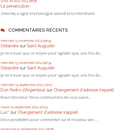
lundi 26
août 2024
18h36
La persécution
Zelensky a signé et promulgué samedi la loi interdisant...
COMMENTAIRES RÉCENTS
mercredi 13
novembre 2024
09h35
Oléandre
sur
Saint Augustin
Je ne trouve que ce moyen pour signaler que, une fois de...
mercredi 13
novembre 2024
09h34
Oléandre
sur
Saint Augustin
Je ne trouve que ce moyen pour signaler que, une fois de...
mercredi 04
septembre 2024
21h17
Don Pedro d‘Argenteuil
sur
Changement d'adresse (rappel)
Bravo Monsieur. Nous continuerons de vous suivre....
mardi 03
septembre 2024
12h23
Luc*
sur
Changement d'adresse (rappel)
Deux possibilités pour commenter sur le nouveau site ;...
dimanche 01
septembre 2024
15h08