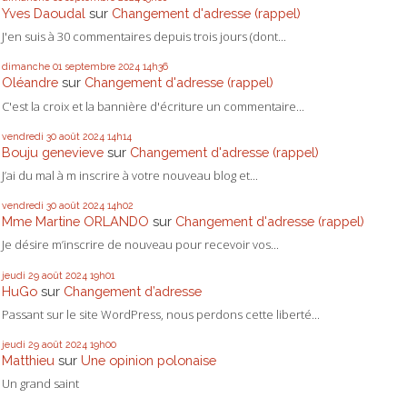
Yves Daoudal
sur
Changement d'adresse (rappel)
J'en suis à 30 commentaires depuis trois jours (dont...
dimanche 01
septembre 2024
14h36
Oléandre
sur
Changement d'adresse (rappel)
C'est la croix et la bannière d'écriture un commentaire...
vendredi 30
août 2024
14h14
Bouju genevieve
sur
Changement d'adresse (rappel)
J’ai du mal à m inscrire à votre nouveau blog et...
vendredi 30
août 2024
14h02
Mme Martine ORLANDO
sur
Changement d'adresse (rappel)
Je désire m’inscrire de nouveau pour recevoir vos...
jeudi 29
août 2024
19h01
HuGo
sur
Changement d’adresse
Passant sur le site WordPress, nous perdons cette liberté...
jeudi 29
août 2024
19h00
Matthieu
sur
Une opinion polonaise
Un grand saint