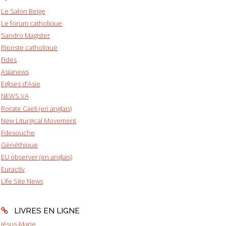
Le Salon Beige
Le forum catholique
Sandro Magister
Riposte catholique
Fides
Asianews
Eglises d'Asie
NEWS.VA
Rorate Caeli (en anglais)
New Liturgical Movement
Fdesouche
Gènéthique
EU observer (en anglais)
Euractiv
Life Site News
LIVRES EN LIGNE
Jésus-Marie