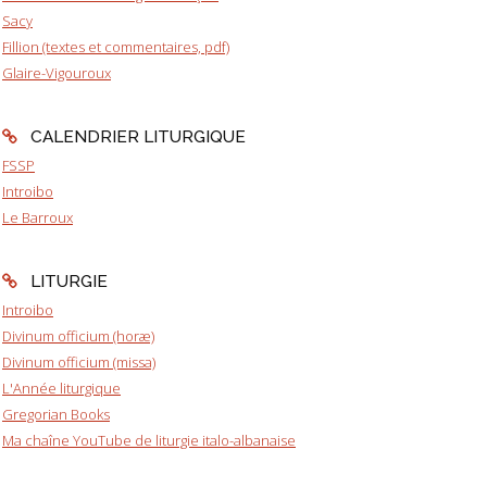
Sacy
Fillion (textes et commentaires, pdf)
Glaire-Vigouroux
CALENDRIER LITURGIQUE
FSSP
Introibo
Le Barroux
LITURGIE
Introibo
Divinum officium (horæ)
Divinum officium (missa)
L'Année liturgique
Gregorian Books
Ma chaîne YouTube de liturgie italo-albanaise