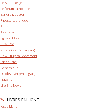
Le Salon Beige
Le forum catholique
Sandro Magister
Riposte catholique
Fides
Asianews
Eglises d'Asie
NEWS.VA
Rorate Caeli (en anglais)
New Liturgical Movement
Fdesouche
Gènéthique
EU observer (en anglais)
Euractiv
Life Site News
LIVRES EN LIGNE
Jésus-Marie