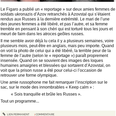
Le Figaro a publié un « reportage » sur deux amies femmes de
soldats ukronazis d’Azov retranchés à Azovstal qui s’étaient
rendus aux Russes à la dernière extrémité. Le mari de l’une
des jeunes femmes a été libéré, et pas l’autre, et sa femme
tremble en pensant à son chéri qui est torturé tous les jours et
meurt de faim dans les atroces geôles russes.
Il me semble avoir déjà lu cela il y a plusieurs semaines, voire
plusieurs mois, peut-être en anglais, mais peu importe. Quand
on voit la photo de celui qui a été libéré, la terrible peur de la
femme de l’autre (selon le « reportage ») paraît proprement
insensée. Quand on se souvient des images des loques
humaines amaigries et blessées qui sortaient d’Azovstal, on
voit que la prison russe a été pour celui-ci l’occasion de
retrouver une forme olympique.
Une amie russophone me fait remarquer l’inscription sur le
sac, sur le mode des innombrables « Keep calm » :
« Sois tranquille et brûle les Russes ».
Tout un programme...
LIEN PERMANENT
1
COMMENTAIRE