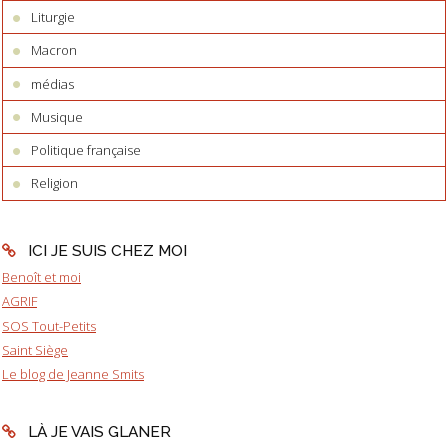
Liturgie
Macron
médias
Musique
Politique française
Religion
ICI JE SUIS CHEZ MOI
Benoît et moi
AGRIF
SOS Tout-Petits
Saint Siège
Le blog de Jeanne Smits
LÀ JE VAIS GLANER