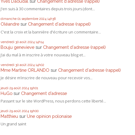
Yves Daoudal
sur
Changement d'adresse (rappel)
J'en suis à 30 commentaires depuis trois jours (dont...
dimanche 01
septembre 2024
14h36
Oléandre
sur
Changement d'adresse (rappel)
C'est la croix et la bannière d'écriture un commentaire...
vendredi 30
août 2024
14h14
Bouju genevieve
sur
Changement d'adresse (rappel)
J’ai du mal à m inscrire à votre nouveau blog et...
vendredi 30
août 2024
14h02
Mme Martine ORLANDO
sur
Changement d'adresse (rappel)
Je désire m’inscrire de nouveau pour recevoir vos...
jeudi 29
août 2024
19h01
HuGo
sur
Changement d’adresse
Passant sur le site WordPress, nous perdons cette liberté...
jeudi 29
août 2024
19h00
Matthieu
sur
Une opinion polonaise
Un grand saint