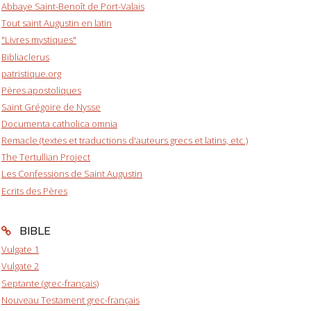
Abbaye Saint-Benoît de Port-Valais
Tout saint Augustin en latin
"Livres mystiques"
Bibliaclerus
patristique.org
Pères apostoliques
Saint Grégoire de Nysse
Documenta catholica omnia
Remacle (textes et traductions d'auteurs grecs et latins, etc.)
The Tertullian Project
Les Confessions de Saint Augustin
Ecrits des Pères
BIBLE
Vulgate 1
Vulgate 2
Septante (grec-français)
Nouveau Testament grec-français