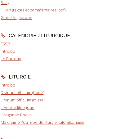
Sacy
Fillion (textes et commentaires, pdf)
Glaire-Vigouroux
CALENDRIER LITURGIQUE
FSSP
Introibo
Le Barroux
LITURGIE
Introibo
Divinum officium (horæ)
Divinum officium (missa)
L'Année liturgique
Gregorian Books
Ma chaîne YouTube de liturgie italo-albanaise