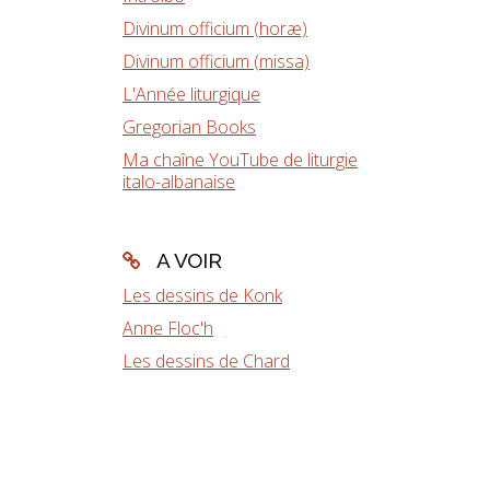
Divinum officium (horæ)
Divinum officium (missa)
L'Année liturgique
Gregorian Books
Ma chaîne YouTube de liturgie
italo-albanaise
A VOIR
Les dessins de Konk
Anne Floc'h
Les dessins de Chard