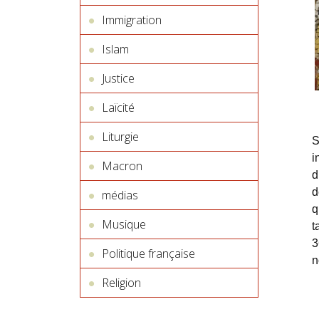
Immigration
Islam
Justice
Laïcité
Liturgie
S
i
Macron
d
d
médias
q
Musique
t
3
Politique française
n
Religion