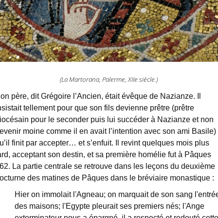
(La Martorana, Palerme, XIIe siècle.)
on père, dit Grégoire l’Ancien, était évêque de Nazianze. Il
nsistait tellement pour que son fils devienne prêtre (prêtre
iocésain pour le seconder puis lui succéder à Nazianze et non
evenir moine comme il en avait l’intention avec son ami Basile)
u’il finit par accepter… et s’enfuit. Il revint quelques mois plus
ard, acceptant son destin, et sa première homélie fut à Pâques
62. La partie centrale se retrouve dans les leçons du deuxième
octurne des matines de Pâques dans le bréviaire monastique :
Hier on immolait l'Agneau; on marquait de son sang l'entré
des maisons; l'Egypte pleurait ses premiers nés; l'Ange
exterminateur nous a épargné, il a respecté et redouté cett