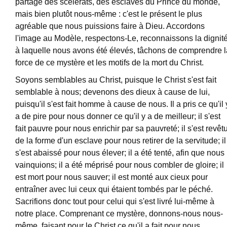
partage des scélérats, des esclaves du Prince du monde,
mais bien plutôt nous-même : c'est le présent le plus
agréable que nous puissions faire à Dieu. Accordons
l'image au Modèle, respectons-Le, reconnaissons la dignit
à laquelle nous avons été élevés, tâchons de comprendre l
force de ce mystère et les motifs de la mort du Christ.
Soyons semblables au Christ, puisque le Christ s'est fait
semblable à nous; devenons des dieux à cause de lui,
puisqu'il s'est fait homme à cause de nous. Il a pris ce qu'il 
a de pire pour nous donner ce qu'il y a de meilleur; il s'est
fait pauvre pour nous enrichir par sa pauvreté; il s'est revêt
de la forme d'un esclave pour nous retirer de la servitude; il
s'est abaissé pour nous élever; il a été tenté, afin que nous
vainquions; il a été méprisé pour nous combler de gloire; il
est mort pour nous sauver; il est monté aux cieux pour
entraîner avec lui ceux qui étaient tombés par le péché.
Sacrifions donc tout pour celui qui s'est livré lui-même à
notre place. Comprenant ce mystère, donnons-nous nous-
même, faisant pour le Christ ce qu'il a fait pour nous.