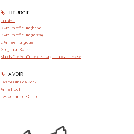
LITURGIE
Introibo
Divinum officium (horæ)
Divinum officium (missa)
L'Année liturgique
Gregorian Books
Ma chaîne YouTube de liturgie italo-albanaise
A VOIR
Les dessins de Konk
Anne Floc'h
Les dessins de Chard