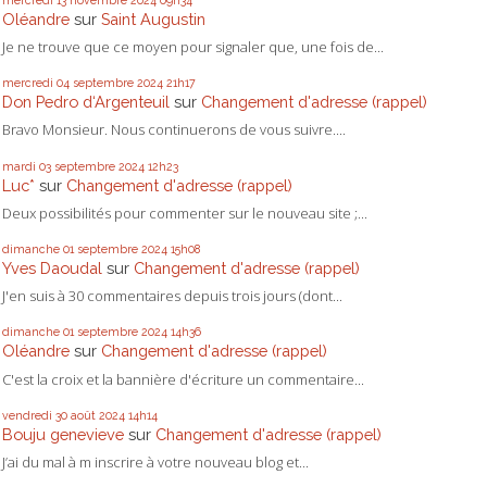
Oléandre
sur
Saint Augustin
Je ne trouve que ce moyen pour signaler que, une fois de...
mercredi 04
septembre 2024
21h17
Don Pedro d‘Argenteuil
sur
Changement d'adresse (rappel)
Bravo Monsieur. Nous continuerons de vous suivre....
mardi 03
septembre 2024
12h23
Luc*
sur
Changement d'adresse (rappel)
Deux possibilités pour commenter sur le nouveau site ;...
dimanche 01
septembre 2024
15h08
Yves Daoudal
sur
Changement d'adresse (rappel)
J'en suis à 30 commentaires depuis trois jours (dont...
dimanche 01
septembre 2024
14h36
Oléandre
sur
Changement d'adresse (rappel)
C'est la croix et la bannière d'écriture un commentaire...
vendredi 30
août 2024
14h14
Bouju genevieve
sur
Changement d'adresse (rappel)
J’ai du mal à m inscrire à votre nouveau blog et...