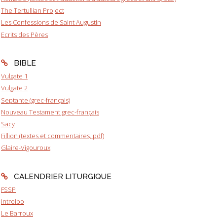
The Tertullian Project
Les Confessions de Saint Augustin
Ecrits des Pères
BIBLE
Vulgate 1
Vulgate 2
Septante (grec-français)
Nouveau Testament grec-français
Sacy
Fillion (textes et commentaires, pdf)
Glaire-Vigouroux
CALENDRIER LITURGIQUE
FSSP
Introibo
Le Barroux