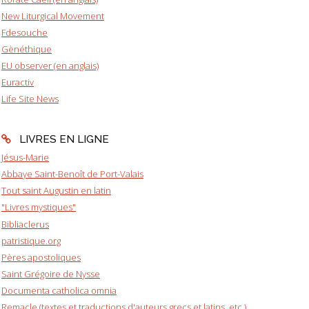
New Liturgical Movement
Fdesouche
Gènéthique
EU observer (en anglais)
Euractiv
Life Site News
LIVRES EN LIGNE
Jésus-Marie
Abbaye Saint-Benoît de Port-Valais
Tout saint Augustin en latin
"Livres mystiques"
Bibliaclerus
patristique.org
Pères apostoliques
Saint Grégoire de Nysse
Documenta catholica omnia
Remacle (textes et traductions d'auteurs grecs et latins, etc.)