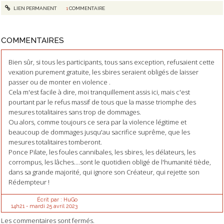
LIEN PERMANENT
1
COMMENTAIRE
COMMENTAIRES
Bien sûr, si tous les participants, tous sans exception, refusaient cette
vexation purement gratuite, les sbires seraient obligés de laisser
passer ou de monter en violence .
Cela m'est facile à dire, moi tranquillement assis ici, mais c'est
pourtant par le refus massif de tous que la masse triomphe des
mesures totalitaires sans trop de dommages.
Ou alors, comme toujours ce sera par la violence légitime et
beaucoup de dommages jusqu'au sacrifice suprême, que les
mesures totalitaires tomberont.
Ponce Pilate, les foules cannibales, les sbires, les délateurs, les
corrompus, les lâches....sont le quotidien obligé de l'humanité tiède,
dans sa grande majorité, qui ignore son Créateur, qui rejette son
Rédempteur !
Écrit par :
HuGo
14h21
-
mardi 25
avril 2023
Les commentaires sont fermés.