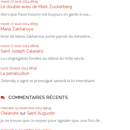
mardi 27
août 2024
16h55
Le double aveu de Mark Zuckerberg
Alors que Pavel Dourov est toujours en garde à vue,...
mardi 27
août 2024
16h53
Maria Zakharova
Note de Maria Zakharova, porte-parole du ministère...
mardi 27
août 2024
06h05
Saint Joseph Calasanz
La congrégation fondée au début du XVIIe siècle...
lundi 26
août 2024
18h36
La persécution
Zelensky a signé et promulgué samedi la loi interdisant...
COMMENTAIRES RÉCENTS
mercredi 13
novembre 2024
09h35
Oléandre
sur
Saint Augustin
Je ne trouve que ce moyen pour signaler que, une fois de...
mercredi 13
novembre 2024
09h34