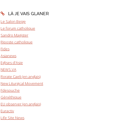
LÀ JE VAIS GLANER
Le Salon Beige
Le forum catholique
Sandro Magister
Riposte catholique
Fides
Asianews
Eglises d'Asie
NEWS.VA
Rorate Caeli (en anglais)
New Liturgical Movement
Fdesouche
Gènéthique
EU observer (en anglais)
Euractiv
Life Site News