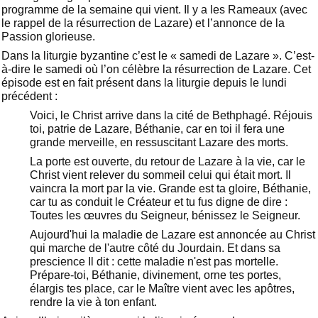
programme de la semaine qui vient. Il y a les Rameaux (avec
le rappel de la résurrection de Lazare) et l’annonce de la
Passion glorieuse.
Dans la liturgie byzantine c’est le « samedi de Lazare ». C’est-
à-dire le samedi où l’on célèbre la résurrection de Lazare. Cet
épisode est en fait présent dans la liturgie depuis le lundi
précédent :
Voici, le Christ arrive dans la cité de Bethphagé. Réjouis
toi, patrie de Lazare, Béthanie, car en toi il fera une
grande merveille, en ressuscitant Lazare des morts.
La porte est ouverte, du retour de Lazare à la vie, car le
Christ vient relever du sommeil celui qui était mort. Il
vaincra la mort par la vie. Grande est ta gloire, Béthanie,
car tu as conduit le Créateur et tu fus digne de dire :
Toutes les œuvres du Seigneur, bénissez le Seigneur.
Aujourd'hui la maladie de Lazare est annoncée au Christ
qui marche de l'autre côté du Jourdain. Et dans sa
prescience Il dit : cette maladie n'est pas mortelle.
Prépare-toi, Béthanie, divinement, orne tes portes,
élargis tes place, car le Maître vient avec les apôtres,
rendre la vie à ton enfant.