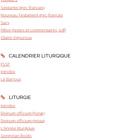
Septante (grec-français)
Nouveau Testament grec-français
Sacy
Fillion (textes et commentaires, pdf)
Glaire-Vigouroux
CALENDRIER LITURGIQUE
FSSP
Introibo
Le Barroux
LITURGIE
Introibo
Divinum officium (horæ)
Divinum officium (missa)
L'Année liturgique
Gregorian Books