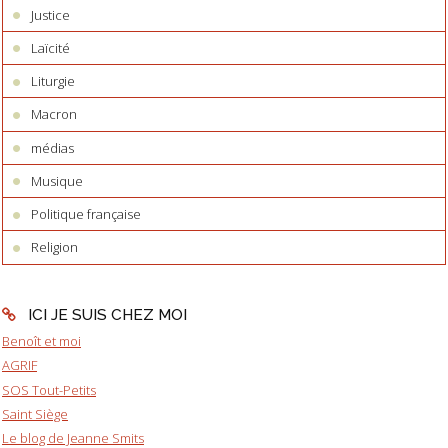
Justice
Laïcité
Liturgie
Macron
médias
Musique
Politique française
Religion
ICI JE SUIS CHEZ MOI
Benoît et moi
AGRIF
SOS Tout-Petits
Saint Siège
Le blog de Jeanne Smits