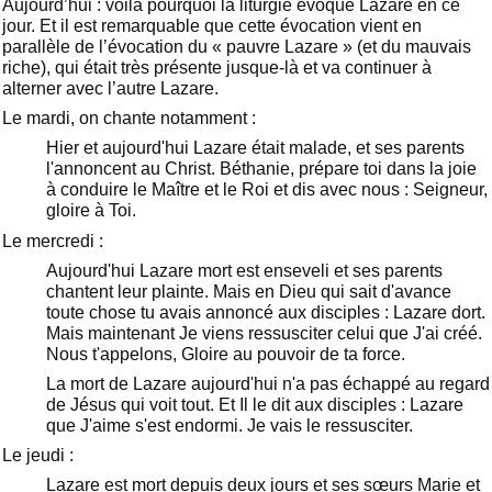
Aujourd’hui : voilà pourquoi la liturgie évoque Lazare en ce
jour. Et il est remarquable que cette évocation vient en
parallèle de l’évocation du « pauvre Lazare » (et du mauvais
riche), qui était très présente jusque-là et va continuer à
alterner avec l’autre Lazare.
Le mardi, on chante notamment :
Hier et aujourd'hui Lazare était malade, et ses parents
l'annoncent au Christ. Béthanie, prépare toi dans la joie
à conduire le Maître et le Roi et dis avec nous : Seigneur,
gloire à Toi.
Le mercredi :
Aujourd'hui Lazare mort est enseveli et ses parents
chantent leur plainte. Mais en Dieu qui sait d'avance
toute chose tu avais annoncé aux disciples : Lazare dort.
Mais maintenant Je viens ressusciter celui que J'ai créé.
Nous t'appelons, Gloire au pouvoir de ta force.
La mort de Lazare aujourd'hui n'a pas échappé au regard
de Jésus qui voit tout. Et Il le dit aux disciples : Lazare
que J'aime s'est endormi. Je vais le ressusciter.
Le jeudi :
Lazare est mort depuis deux jours et ses sœurs Marie et