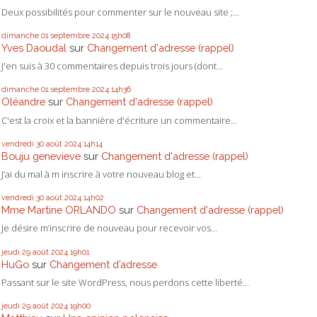
Deux possibilités pour commenter sur le nouveau site ;...
dimanche 01
septembre 2024
15h08
Yves Daoudal
sur
Changement d'adresse (rappel)
J'en suis à 30 commentaires depuis trois jours (dont...
dimanche 01
septembre 2024
14h36
Oléandre
sur
Changement d'adresse (rappel)
C'est la croix et la bannière d'écriture un commentaire...
vendredi 30
août 2024
14h14
Bouju genevieve
sur
Changement d'adresse (rappel)
J’ai du mal à m inscrire à votre nouveau blog et...
vendredi 30
août 2024
14h02
Mme Martine ORLANDO
sur
Changement d'adresse (rappel)
Je désire m’inscrire de nouveau pour recevoir vos...
jeudi 29
août 2024
19h01
HuGo
sur
Changement d’adresse
Passant sur le site WordPress, nous perdons cette liberté...
jeudi 29
août 2024
19h00