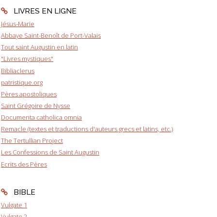
LIVRES EN LIGNE
Jésus-Marie
Abbaye Saint-Benoît de Port-Valais
Tout saint Augustin en latin
"Livres mystiques"
Bibliaclerus
patristique.org
Pères apostoliques
Saint Grégoire de Nysse
Documenta catholica omnia
Remacle (textes et traductions d'auteurs grecs et latins, etc.)
The Tertullian Project
Les Confessions de Saint Augustin
Ecrits des Pères
BIBLE
Vulgate 1
Vulgate 2