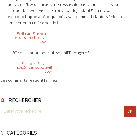
quel vœu : "Désolé mais je ne ressuscite pas les morts. C’est un
manque de savoir-vivre, je trouve ça dégoutant !" Ça m'avait
beaucoup frappé à l'époque où j'avais commis la faute (vénielle)
d'emmener ma nièce voir le film.
Écrit par :
Stavrolus
10h03
-
samedi 01
avril
2023
"Ce qui a priori pourrait semblER exagéré."
Écrit par :
Stavrolus
10h06
-
samedi 01
avril
2023
Les commentaires sont fermés.
RECHERCHER
CATÉGORIES