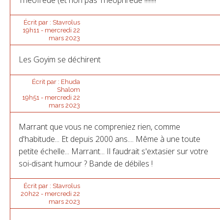
Théofrède (et non pas Théophrède !!!!!!!!
Écrit par :
Stavrolus
19h11
-
mercredi 22
mars 2023
Les Goyim se déchirent
Écrit par :
Ehuda
Shalom
19h51
-
mercredi 22
mars 2023
Marrant que vous ne compreniez rien, comme
d'habitude... Et depuis 2000 ans.... Même à une toute
petite échelle... Marrant... Il faudrait s'extasier sur votre
soi-disant humour ? Bande de débiles !
Écrit par :
Stavrolus
20h22
-
mercredi 22
mars 2023