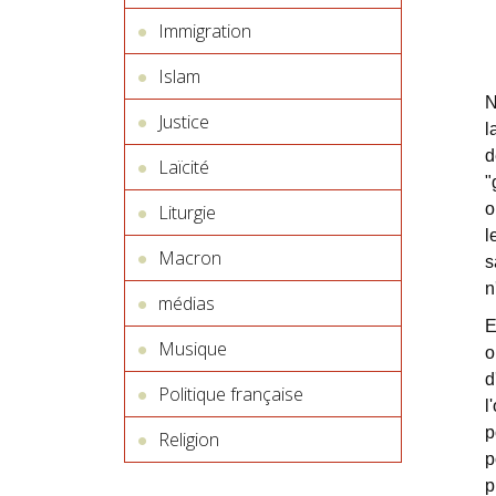
Immigration
Islam
N
Justice
l
d
Laïcité
"
o
Liturgie
l
Macron
s
n
médias
E
Musique
o
d
Politique française
l
p
Religion
p
p