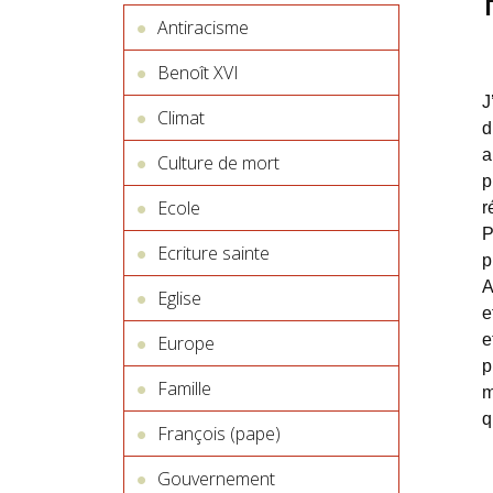
Antiracisme
Benoît XVI
J
Climat
d
a
Culture de mort
p
Ecole
r
P
Ecriture sainte
p
A
Eglise
e
e
Europe
p
Famille
m
q
François (pape)
Gouvernement