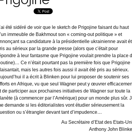
’ai été sidéré de voir que le sketch de Prigojine faisant du haut
’un immeuble de Bakhmout son « coming-out politique » et
nnonçant sa candidature à la présidentielle ukrainienne avait é
ris au sérieux par la grande presse (alors que c'était pour
épondre à leur fantasme que Prigojine voulait prendre la place 
outine)… Ce n’était pourtant pas la première fois que Prigojine
laisantait, mais les autres fois aussi il avait été pris au sérieux.
ujourd’hui il a écrit à Blinken pour lui proposer de soutenir ses
fforts en Afrique, vu que seul Wagner peut y œuvrer efficacemen
t de participer aux prochaines initiatives de Wagner sur toute la
lanète (à commencer par l’Amérique) pour un monde plus sûr. 
e demande si les éditorialistes vont étudier sérieusement la
uestion ou s’étrangler devant tant d’impudence…
Au Secrétaire d’Etat des Etats-Un
Anthony John Blink