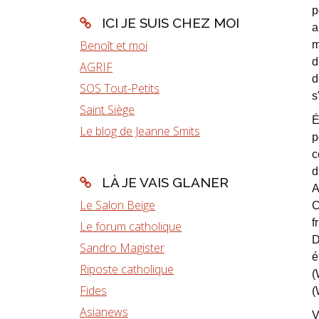
p
ICI JE SUIS CHEZ MOI
a
Benoît et moi
m
d
AGRIF
d
SOS Tout-Petits
s
Saint Siège
É
Le blog de Jeanne Smits
p
c
d
LÀ JE VAIS GLANER
A
Le Salon Beige
C
f
Le forum catholique
D
Sandro Magister
é
Riposte catholique
(
Fides
(
Asianews
V