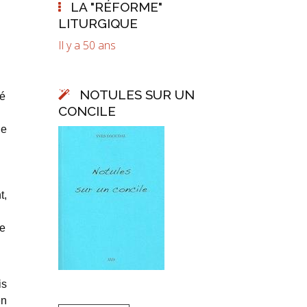
LA "RÉFORME"
LITURGIQUE
Il y a 50 ans
NOTULES SUR UN
té
CONCILE
de
t,
Je
is
en