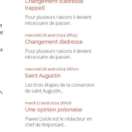
Changement d'adresse
(rappel)
Pour plusieurs raisons il devient
nécessaire de passer...
t
et
mercredi 28
août 2024
18h53
Changement d’adresse
ux
Pour plusieurs raisons il devient
nécessaire de passer...
mercredi 28
août 2024
06h01
Saint Augustin
Les trois étapes de la conversion
de saint Augustin,...
n.
mardi 27
août 2024
18h26
Une opinion polonaise
Paweł Lisicki est le rédacteur en
chef de l’important...