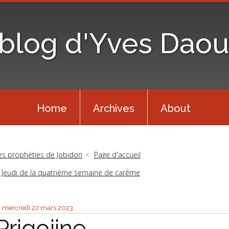
 blog d'Yves Daou
Home
Archives
About
es prophéties de Jobidon
Page d'accueil
Jeudi de la quatrième semaine de carême
mercredi 22
mars 2023
Prigojine