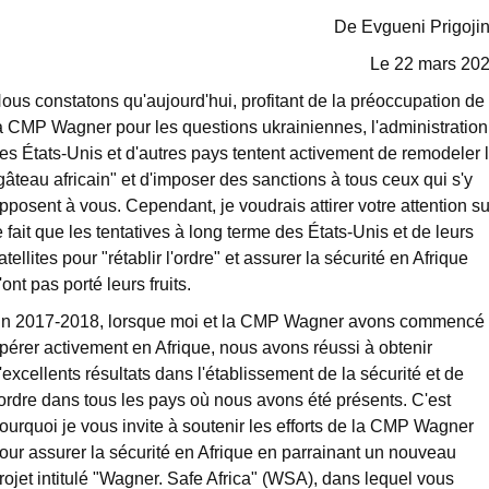
De Evgueni Prigoji
Le 22 mars 20
ous constatons qu'aujourd'hui, profitant de la préoccupation de
a CMP Wagner pour les questions ukrainiennes, l'administration
es États-Unis et d'autres pays tentent activement de remodeler 
gâteau africain" et d'imposer des sanctions à tous ceux qui s'y
pposent à vous. Cependant, je voudrais attirer votre attention su
e fait que les tentatives à long terme des États-Unis et de leurs
atellites pour "rétablir l'ordre" et assurer la sécurité en Afrique
'ont pas porté leurs fruits.
n 2017-2018, lorsque moi et la CMP Wagner avons commencé
pérer activement en Afrique, nous avons réussi à obtenir
'excellents résultats dans l'établissement de la sécurité et de
'ordre dans tous les pays où nous avons été présents. C'est
ourquoi je vous invite à soutenir les efforts de la CMP Wagner
our assurer la sécurité en Afrique en parrainant un nouveau
rojet intitulé "Wagner. Safe Africa" (WSA), dans lequel vous