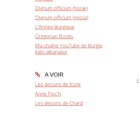
Divinum officium (horæ)
Divinum officium (missa)
L'Année liturgique
Gregorian Books
Ma chaîne YouTube de liturgie
italo-albanaise
A VOIR
L
Les dessins de Konk
Anne Floc'h
Les dessins de Chard