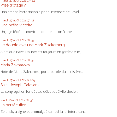
mardi 27
août 2024
17h24
Prise d'otage ?
Finalement, l'arrestation a priori insensée de Pavel...
mardi 27
août 2024
17h12
Une petite victoire
Un juge fédéral américain donne raison à une...
mardi 27
août 2024
16h55
Le double aveu de Mark Zuckerberg
Alors que Pavel Dourov est toujours en garde à vue,...
mardi 27
août 2024
16h53
Maria Zakharova
Note de Maria Zakharova, porte-parole du ministère...
mardi 27
août 2024
06h05
Saint Joseph Calasanz
La congrégation fondée au début du XVIIe siècle...
lundi 26
août 2024
18h36
La persécution
Zelensky a signé et promulgué samedi la loi interdisant...