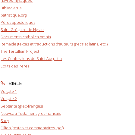
"Livres mystiques"
Bibliaclerus
patristique.org
Pères apostoliques
Saint Grégoire de Nysse
Documenta catholica omnia
Remacle (textes et traductions d'auteurs grecs et latins, etc.)
The Tertullian Project
Les Confessions de Saint Augustin
Ecrits des Pères
BIBLE
Vulgate 1
Vulgate 2
Septante (grec-français)
Nouveau Testament grec-français
Sacy
Fillion (textes et commentaires, pdf)