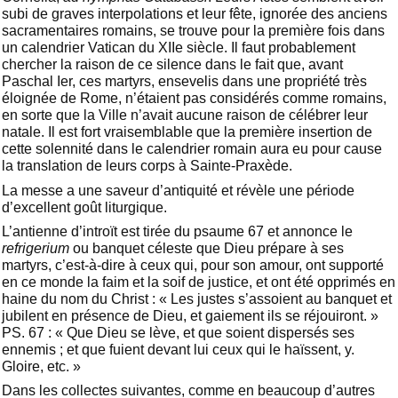
subi de graves interpolations et leur fête, ignorée des anciens
sacramentaires romains, se trouve pour la première fois dans
un calendrier Vatican du XIIe siècle. Il faut probablement
chercher la raison de ce silence dans le fait que, avant
Paschal Ier, ces martyrs, ensevelis dans une propriété très
éloignée de Rome, n’étaient pas considérés comme romains,
en sorte que la Ville n’avait aucune raison de célébrer leur
natale. Il est fort vraisemblable que la première insertion de
cette solennité dans le calendrier romain aura eu pour cause
la translation de leurs corps à Sainte-Praxède.
La messe a une saveur d’antiquité et révèle une période
d’excellent goût liturgique.
L’antienne d’introït est tirée du psaume 67 et annonce le
refrigerium
ou banquet céleste que Dieu prépare à ses
martyrs, c’est-à-dire à ceux qui, pour son amour, ont supporté
en ce monde la faim et la soif de justice, et ont été opprimés en
haine du nom du Christ : « Les justes s’assoient au banquet et
jubilent en présence de Dieu, et gaiement ils se réjouiront. »
PS. 67 : « Que Dieu se lève, et que soient dispersés ses
ennemis ; et que fuient devant lui ceux qui le haïssent, y.
Gloire, etc. »
Dans les collectes suivantes, comme en beaucoup d’autres