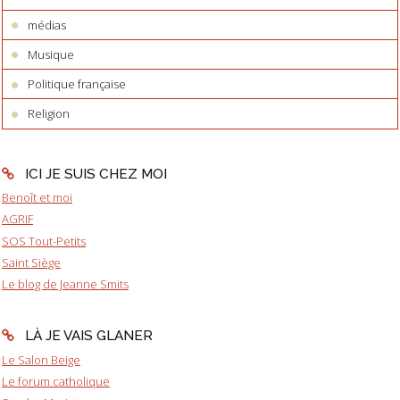
médias
Musique
Politique française
Religion
ICI JE SUIS CHEZ MOI
Benoît et moi
AGRIF
SOS Tout-Petits
Saint Siège
Le blog de Jeanne Smits
LÀ JE VAIS GLANER
Le Salon Beige
Le forum catholique