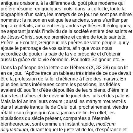
antiques oraisons, à la différence du goût plus moderne qui
préfère résumer en quelques mots, dans la collecte, toute la
biographie d’un saint, les martyrs de ce jour ne sont pas même
nommés ; la raison en est que les anciens, sans s’arrêter par
trop aux détails, aimaient les grandes synthèses théologiques,
ne séparant jamais l’individu de la société entière des saints et
de Jésus-Christ, source première et centre de toute sainteté.
Prière. « Écoutez, Seigneur, les prières de votre peuple, qui y
ajoute le patronage de vos saints, afin que vous nous
accordiez de goûter la paix de la vie présente et d’obtenir
aussi la grâce de la vie éternelle. Par notre Seigneur, etc. »
Dans la péricope de la lettre aux Hébreux (X, 32-38) qu’on lit
en ce jour, l’Apôtre trace un tableau très triste de ce que devait
être la profession de la foi chrétienne à l’ère des martyrs. En
plus des luttes intérieures contre les passions, les fidèles
avaient dû souffrir d’être dépouillés de leurs biens, d’être mis
dans les chaînes et de devenir le jouet des juifs et des païens.
Mais la foi anime leurs cœurs ; aussi les martyrs meurent-ils
dans l’attente tranquille de Celui qui, prochainement, viendra
rétablir son règne qui n’aura jamais de fin. En effet, les
tribulations du siècle présent, comparées à l’éternité
bienheureuse, sont comme un instant rapide,
modicum
aliquantulum
, durant lequel le juste vit de foi, d’espérance et