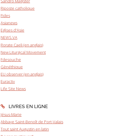
Sandro Magister
Riposte catholique
Fides
Asianews
Eglises d'Asie
NEWS.VA
Rorate Caeli (en anglais)
New Liturgical Movement
Fdesouche
Gènéthique
EU observer (en anglais)
Euractiv
Life Site News
LIVRES EN LIGNE
Jésus-Marie
Abbaye Saint-Benoît de Port-Valais
Tout saint Augustin en latin