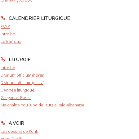
Glaire-Vigouroux
CALENDRIER LITURGIQUE
FSSP
Introibo
Le Barroux
LITURGIE
Introibo
Divinum officium (horæ)
Divinum officium (missa)
L'Année liturgique
Gregorian Books
Ma chaîne YouTube de liturgie italo-albanaise
A VOIR
Les dessins de Konk
Anne Floc'h