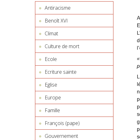
Antiracisme
A
Benoît XVI
E
Climat
L
d
Culture de mort
l
Ecole
«
p
Ecriture sainte
L
Eglise
l
n
Europe
p
p
Famille
s
g
François (pape)
p
Gouvernement
s