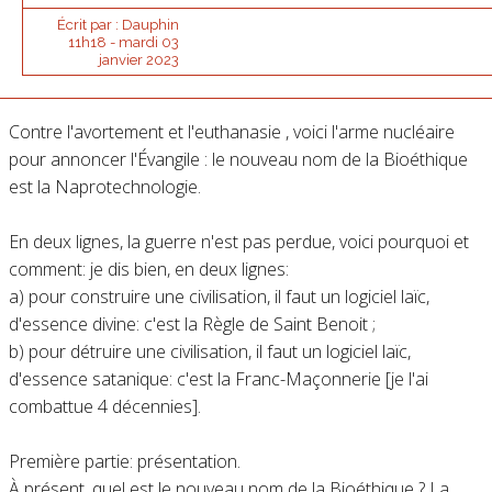
Écrit par :
Dauphin
11h18
-
mardi 03
janvier 2023
Contre l'avortement et l'euthanasie , voici l'arme nucléaire
pour annoncer l'Évangile : le nouveau nom de la Bioéthique
est la Naprotechnologie.
En deux lignes, la guerre n'est pas perdue, voici pourquoi et
comment: je dis bien, en deux lignes:
a) pour construire une civilisation, il faut un logiciel laïc,
d'essence divine: c'est la Règle de Saint Benoit ;
b) pour détruire une civilisation, il faut un logiciel laïc,
d'essence satanique: c'est la Franc-Maçonnerie [je l'ai
combattue 4 décennies].
Première partie: présentation.
À présent, quel est le nouveau nom de la Bioéthique ? La