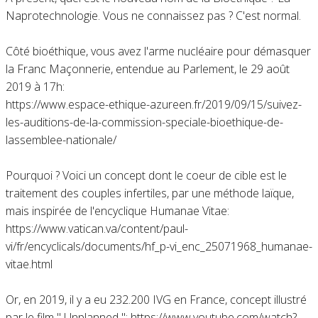
Naprotechnologie. Vous ne connaissez pas ? C'est normal.
Côté bioéthique, vous avez l'arme nucléaire pour démasquer
la Franc Maçonnerie, entendue au Parlement, le 29 août
2019 à 17h:
https://www.espace-ethique-azureen.fr/2019/09/15/suivez-
les-auditions-de-la-commission-speciale-bioethique-de-
lassemblee-nationale/
Pourquoi ? Voici un concept dont le coeur de cible est le
traitement des couples infertiles, par une méthode laïque,
mais inspirée de l'encyclique Humanae Vitae:
https://www.vatican.va/content/paul-
vi/fr/encyclicals/documents/hf_p-vi_enc_25071968_humanae-
vitae.html
Or, en 2019, il y a eu 232.200 IVG en France, concept illustré
par le film " Unplanned ": https://www.youtube.com/watch?