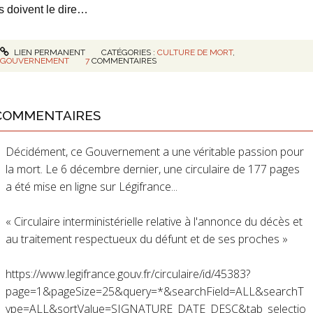
ls doivent le dire…
LIEN PERMANENT
CATÉGORIES :
CULTURE DE MORT
,
GOUVERNEMENT
7
COMMENTAIRES
COMMENTAIRES
Décidément, ce Gouvernement a une véritable passion pour
la mort. Le 6 décembre dernier, une circulaire de 177 pages
a été mise en ligne sur Légifrance...
« Circulaire interministérielle relative à l'annonce du décès et
au traitement respectueux du défunt et de ses proches »
https://www.legifrance.gouv.fr/circulaire/id/45383?
page=1&pageSize=25&query=*&searchField=ALL&searchT
ype=ALL&sortValue=SIGNATURE_DATE_DESC&tab_selectio