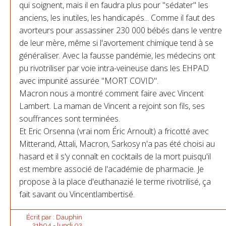
qui soignent, mais il en faudra plus pour "sédater" les
anciens, les inutiles, les handicapés... Comme il faut des
avorteurs pour assassiner 230 000 bébés dans le ventre
de leur mère, même si l'avortement chimique tend à se
généraliser. Avec la fausse pandémie, les médecins ont
pu rivotriliser par voie intra-veineuse dans les EHPAD
avec impunité assurée "MORT COVID".
Macron nous a montré comment faire avec Vincent
Lambert. La maman de Vincent a rejoint son fils, ses
souffrances sont terminées.
Et Eric Orsenna (vrai nom Éric Arnoult) a fricotté avec
Mitterand, Attali, Macron, Sarkosy n'a pas été choisi au
hasard et il s'y connaît en cocktails de la mort puisqu'il
est membre associé de l'académie de pharmacie. Je
propose à la place d'euthanazié le terme rivotrilisé, ça
fait savant ou Vincentlambertisé.
Écrit par :
Dauphin
21h04
-
lundi 02