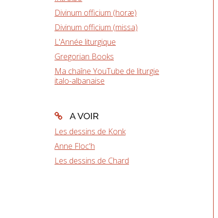
Divinum officium (horæ)
Divinum officium (missa)
L'Année liturgique
Gregorian Books
Ma chaîne YouTube de liturgie
italo-albanaise
A VOIR
Les dessins de Konk
Anne Floc'h
Les dessins de Chard