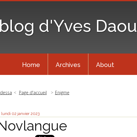
 blog d'Yves Daou
Home
Archives
About
dessa
Page d'accueil
Enigme
lundi 02
janvier 2023
Novlangue