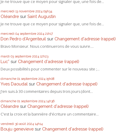
Je ne trouve que ce moyen pour signaler que, une fois de...
mercredi 13
novembre 2024
09h34
Oléandre
sur
Saint Augustin
Je ne trouve que ce moyen pour signaler que, une fois de...
mercredi 04
septembre 2024
21h17
Don Pedro d‘Argenteuil
sur
Changement d'adresse (rappel)
Bravo Monsieur. Nous continuerons de vous suivre....
mardi 03
septembre 2024
12h23
Luc*
sur
Changement d'adresse (rappel)
Deux possibilités pour commenter sur le nouveau site ;...
dimanche 01
septembre 2024
15h08
Yves Daoudal
sur
Changement d'adresse (rappel)
J'en suis à 30 commentaires depuis trois jours (dont...
dimanche 01
septembre 2024
14h36
Oléandre
sur
Changement d'adresse (rappel)
C'est la croix et la bannière d'écriture un commentaire...
vendredi 30
août 2024
14h14
Bouju genevieve
sur
Changement d'adresse (rappel)