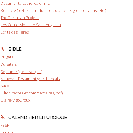
Documenta catholica omnia
Remacle (textes et traductions d'auteurs grecs et latins, etc.)
The Tertullian Project
Les Confessions de Saint Augustin
Ecrits des Pères
BIBLE
Vulgate 1
Vulgate 2
Septante (grec-français)
Nouveau Testament grec-français
Sacy
Fillion (textes et commentaires, pdf)
Glaire-Vigouroux
CALENDRIER LITURGIQUE
FSSP
Introibo