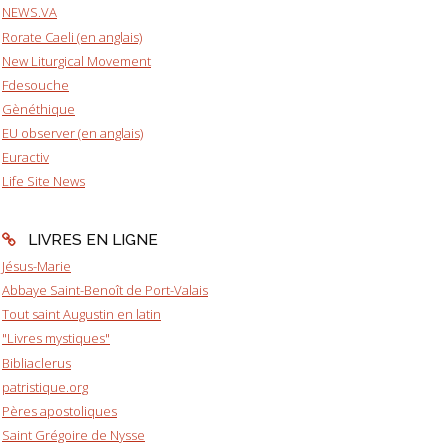
NEWS.VA
Rorate Caeli (en anglais)
New Liturgical Movement
Fdesouche
Gènéthique
EU observer (en anglais)
Euractiv
Life Site News
LIVRES EN LIGNE
Jésus-Marie
Abbaye Saint-Benoît de Port-Valais
Tout saint Augustin en latin
"Livres mystiques"
Bibliaclerus
patristique.org
Pères apostoliques
Saint Grégoire de Nysse