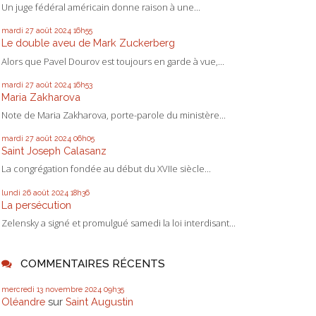
Un juge fédéral américain donne raison à une...
mardi 27
août 2024
16h55
Le double aveu de Mark Zuckerberg
Alors que Pavel Dourov est toujours en garde à vue,...
mardi 27
août 2024
16h53
Maria Zakharova
Note de Maria Zakharova, porte-parole du ministère...
mardi 27
août 2024
06h05
Saint Joseph Calasanz
La congrégation fondée au début du XVIIe siècle...
lundi 26
août 2024
18h36
La persécution
Zelensky a signé et promulgué samedi la loi interdisant...
COMMENTAIRES RÉCENTS
mercredi 13
novembre 2024
09h35
Oléandre
sur
Saint Augustin