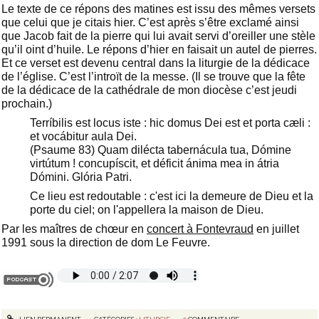
Le texte de ce répons des matines est issu des mêmes versets
que celui que je citais hier. C’est après s’être exclamé ainsi
que Jacob fait de la pierre qui lui avait servi d’oreiller une stèle
qu’il oint d’huile. Le répons d’hier en faisait un autel de pierres.
Et ce verset est devenu central dans la liturgie de la dédicace
de l’église. C’est l’introït de la messe. (Il se trouve que la fête
de la dédicace de la cathédrale de mon diocèse c’est jeudi
prochain.)
Terríbilis est locus iste : hic domus Dei est et porta cæli :
et vocábitur aula Dei.
(Psaume 83) Quam dilécta tabernácula tua, Dómine
virtútum ! concupíscit, et déficit ánima mea in átria
Dómini. Glória Patri.
Ce lieu est redoutable : c'est ici la demeure de Dieu et la
porte du ciel; on l'appellera la maison de Dieu.
Par les maîtres de chœur en
concert à Fontevraud
en juillet
1991 sous la direction de dom Le Feuvre.