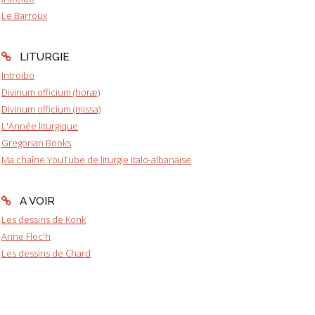
Le Barroux
LITURGIE
Introibo
Divinum officium (horæ)
Divinum officium (missa)
L'Année liturgique
Gregorian Books
Ma chaîne YouTube de liturgie italo-albanaise
A VOIR
Les dessins de Konk
Anne Floc'h
Les dessins de Chard