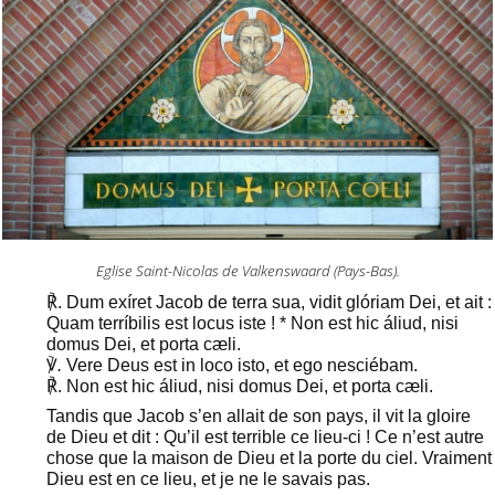
Eglise Saint-Nicolas de Valkenswaard (Pays-Bas).
℟. Dum exíret Jacob de terra sua, vidit glóriam Dei, et ait :
Quam terríbilis est locus iste ! * Non est hic áliud, nisi
domus Dei, et porta cæli.
℣
.
Vere Deus est in loco isto, et ego nesciébam.
℟. Non est hic áliud, nisi domus Dei, et porta cæli.
Tandis que Jacob s’en allait de son pays, il vit la gloire
de Dieu et dit : Qu’il est terrible ce lieu-ci ! Ce n’est autre
chose que la maison de Dieu et la porte du ciel. Vraiment
Dieu est en ce lieu, et je ne le savais pas.