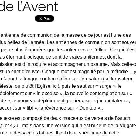
de l’Avent
’antienne de communion de la messe de ce jour est l’une des
lus belles de l’année. Les antiennes de communion sont souve
 peine plus élaborées que les antiennes de l’office. Ce qui n’est
as étonnant, puisque ce sont de vraies antiennes, dont la
ission est d’introduire et accompagner un psaume. Mais celle-c
st un chef-d’œuvre. Chaque mot est magnifié par la mélodie. Il 
 d’abord la longue contemplation sur Jérusalem (la Jérusalem
éleste, ou plutôt l'Eglise, ici), puis le saut sur « surge », le
éploiement sur « in excelso », la nouvelle contemplation sur «
ide », le nouveau déploiement gracieux sur « jucunditatem »,
’accent sur « tibi », la révérence sur « Deo tuo »…
e texte est composé de deux morceaux de versets de Baruch,
,5 et 4,36, mais dans une version qui n’est ni celle de la Vulgate
i celle des vieilles latines. Il est donc spécifique de cette