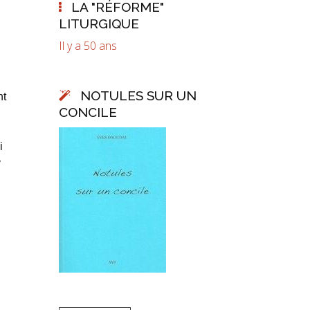
LA "RÉFORME"
LITURGIQUE
Il y a 50 ans
NOTULES SUR UN
nt
CONCILE
i
y