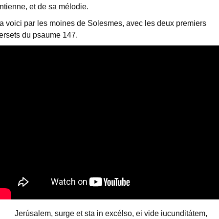
ntienne, et de sa mélodie.
a voici par les moines de Solesmes, avec les deux premiers
ersets du psaume 147.
Jerúsalem, surge et sta in excélso, ei vide iucunditátem,