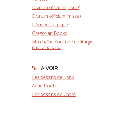
Divinum officium (horæ)
Divinum officium (missa)
L'Année liturgique
Gregorian Books
Ma chaîne YouTube de liturgie
italo-albanaise
A VOIR
Les dessins de Konk
Anne Floc'h
Les dessins de Chard