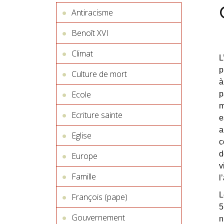
Antiracisme
Benoît XVI
Climat
L
p
Culture de mort
à
Ecole
p
m
Ecriture sainte
e
a
Eglise
c
d
Europe
v
Famille
l
L
François (pape)
5
Gouvernement
n