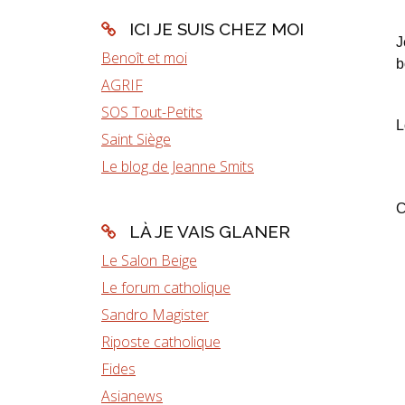
ICI JE SUIS CHEZ MOI
J
Benoît et moi
b
AGRIF
SOS Tout-Petits
L
Saint Siège
Le blog de Jeanne Smits
C
LÀ JE VAIS GLANER
Le Salon Beige
Le forum catholique
Sandro Magister
Riposte catholique
Fides
Asianews