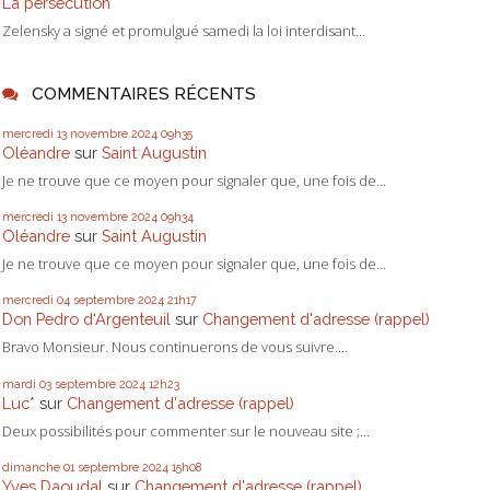
La persécution
Zelensky a signé et promulgué samedi la loi interdisant...
COMMENTAIRES RÉCENTS
mercredi 13
novembre 2024
09h35
Oléandre
sur
Saint Augustin
Je ne trouve que ce moyen pour signaler que, une fois de...
mercredi 13
novembre 2024
09h34
Oléandre
sur
Saint Augustin
Je ne trouve que ce moyen pour signaler que, une fois de...
mercredi 04
septembre 2024
21h17
Don Pedro d‘Argenteuil
sur
Changement d'adresse (rappel)
Bravo Monsieur. Nous continuerons de vous suivre....
mardi 03
septembre 2024
12h23
Luc*
sur
Changement d'adresse (rappel)
Deux possibilités pour commenter sur le nouveau site ;...
dimanche 01
septembre 2024
15h08
Yves Daoudal
sur
Changement d'adresse (rappel)