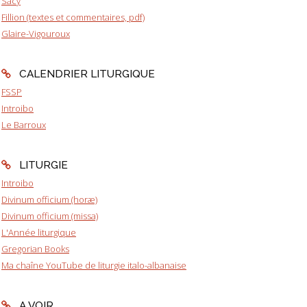
Sacy
Fillion (textes et commentaires, pdf)
Glaire-Vigouroux
CALENDRIER LITURGIQUE
FSSP
Introibo
Le Barroux
LITURGIE
Introibo
Divinum officium (horæ)
Divinum officium (missa)
L'Année liturgique
Gregorian Books
Ma chaîne YouTube de liturgie italo-albanaise
A VOIR