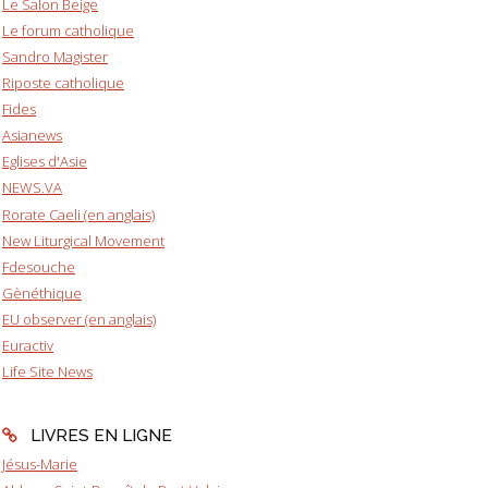
Le Salon Beige
Le forum catholique
Sandro Magister
Riposte catholique
Fides
Asianews
Eglises d'Asie
NEWS.VA
Rorate Caeli (en anglais)
New Liturgical Movement
Fdesouche
Gènéthique
EU observer (en anglais)
Euractiv
Life Site News
LIVRES EN LIGNE
Jésus-Marie