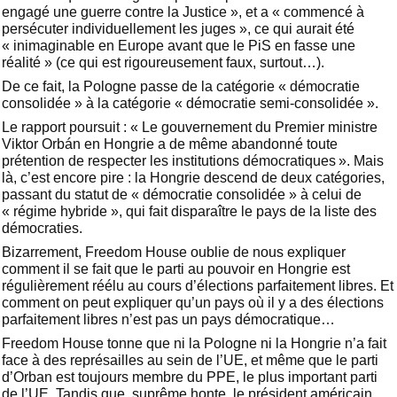
engagé une guerre contre la Justice », et a « commencé à
persécuter individuellement les juges », ce qui aurait été
« inimaginable en Europe avant que le PiS en fasse une
réalité » (ce qui est rigoureusement faux, surtout…).
De ce fait, la Pologne passe de la catégorie « démocratie
consolidée » à la catégorie « démocratie semi-consolidée ».
Le rapport poursuit : « Le gouvernement du Premier ministre
Viktor Orbán en Hongrie a de même abandonné toute
prétention de respecter les institutions démocratiques ». Mais
là, c’est encore pire : la Hongrie descend de deux catégories,
passant du statut de « démocratie consolidée » à celui de
« régime hybride », qui fait disparaître le pays de la liste des
démocraties.
Bizarrement, Freedom House oublie de nous expliquer
comment il se fait que le parti au pouvoir en Hongrie est
régulièrement réélu au cours d’élections parfaitement libres. Et
comment on peut expliquer qu’un pays où il y a des élections
parfaitement libres n’est pas un pays démocratique…
Freedom House tonne que ni la Pologne ni la Hongrie n’a fait
face à des représailles au sein de l’UE, et même que le parti
d’Orban est toujours membre du PPE, le plus important parti
de l’UE. Tandis que, suprême honte, le président américain