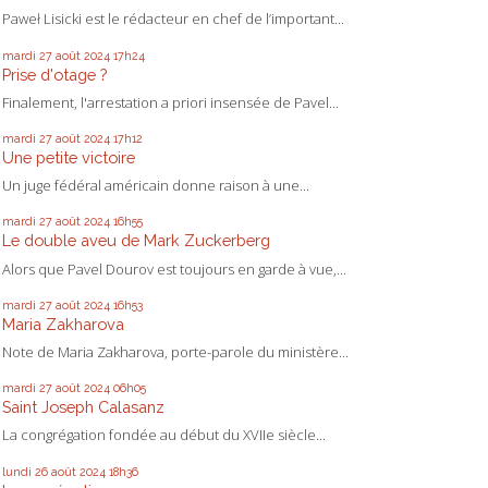
Paweł Lisicki est le rédacteur en chef de l’important...
mardi 27
août 2024
17h24
Prise d'otage ?
Finalement, l'arrestation a priori insensée de Pavel...
mardi 27
août 2024
17h12
Une petite victoire
Un juge fédéral américain donne raison à une...
mardi 27
août 2024
16h55
Le double aveu de Mark Zuckerberg
Alors que Pavel Dourov est toujours en garde à vue,...
mardi 27
août 2024
16h53
Maria Zakharova
Note de Maria Zakharova, porte-parole du ministère...
mardi 27
août 2024
06h05
Saint Joseph Calasanz
La congrégation fondée au début du XVIIe siècle...
lundi 26
août 2024
18h36