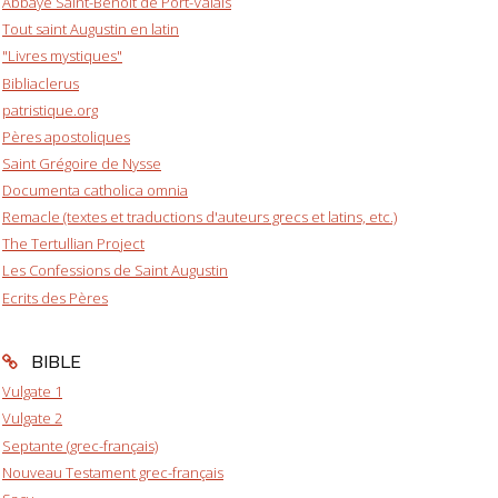
Abbaye Saint-Benoît de Port-Valais
Tout saint Augustin en latin
"Livres mystiques"
Bibliaclerus
patristique.org
Pères apostoliques
Saint Grégoire de Nysse
Documenta catholica omnia
Remacle (textes et traductions d'auteurs grecs et latins, etc.)
The Tertullian Project
Les Confessions de Saint Augustin
Ecrits des Pères
BIBLE
Vulgate 1
Vulgate 2
Septante (grec-français)
Nouveau Testament grec-français