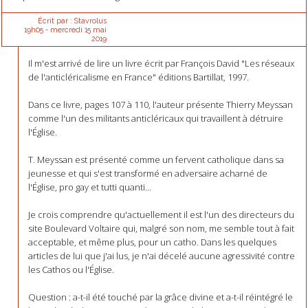
Écrit par :
Stavrolus
19h05
-
mercredi 15
mai
2019
Il m'est arrivé de lire un livre écrit par François David "Les réseaux
de l'anticléricalisme en France" éditions Bartillat, 1997.
Dans ce livre, pages 107 à 110, l'auteur présente Thierry Meyssan
comme l'un des militants anticléricaux qui travaillent à détruire
l'Église.
T. Meyssan est présenté comme un fervent catholique dans sa
jeunesse et qui s'est transformé en adversaire acharné de
l'Église, pro gay et tutti quanti...
Je crois comprendre qu'actuellement il est l'un des directeurs du
site Boulevard Voltaire qui, malgré son nom, me semble tout à fait
acceptable, et même plus, pour un catho. Dans les quelques
articles de lui que j'ai lus, je n'ai décelé aucune agressivité contre
les Cathos ou l'Église.
Question : a-t-il été touché par la grâce divine et a-t-il réintégré le