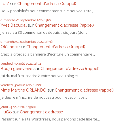
Luc*
sur
Changement d'adresse (rappel)
Deux possibilités pour commenter sur le nouveau site ;...
dimanche 01
septembre 2024
15h08
Yves Daoudal
sur
Changement d'adresse (rappel)
J'en suis à 30 commentaires depuis trois jours (dont...
dimanche 01
septembre 2024
14h36
Oléandre
sur
Changement d'adresse (rappel)
C'est la croix et la bannière d'écriture un commentaire...
vendredi 30
août 2024
14h14
Bouju genevieve
sur
Changement d'adresse (rappel)
J’ai du mal à m inscrire à votre nouveau blog et...
vendredi 30
août 2024
14h02
Mme Martine ORLANDO
sur
Changement d'adresse (rappel)
Je désire m’inscrire de nouveau pour recevoir vos...
jeudi 29
août 2024
19h01
HuGo
sur
Changement d’adresse
Passant sur le site WordPress, nous perdons cette liberté...