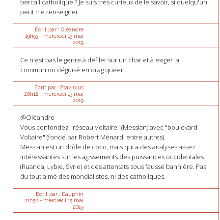
bercail catholique ? Je suis très curieux de le savoir, si quelqu'un
peut me renseigner...
Écrit par :
Oléandre
19h53
-
mercredi 15
mai
2019
Ce n'est pas le genre à défiler sur un char et à exiger la
communion déguisé en drag queen.
Écrit par :
Stavrolus
20h12
-
mercredi 15
mai
2019
@Oléandre
Vous confondez "réseau Voltaire" (Messian) avec "boulevard
Voltaire" (fondé par Robert Ménard, entre autres).
Messian est un drôle de coco, mais qui a des analyses assez
intéressantes sur les agissements des puissances occidentales
(Ruanda, Lybie, Syrie) et des attentats sous fausse bannière. Pas
du tout aimé des mondialistes, ni des catholiques.
Écrit par :
Dauphin
21h52
-
mercredi 15
mai
2019