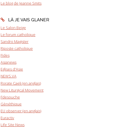
Le blog de Jeanne Smits
LÀ JE VAIS GLANER
Le Salon Beige
Le forum catholique
Sandro Magister
Riposte catholique
Fides
Asianews
Eglises d'Asie
NEWS.VA
Rorate Caeli (en anglais)
New Liturgical Movement
Fdesouche
Gènéthique
EU observer (en anglais)
Euractiv
Life Site News