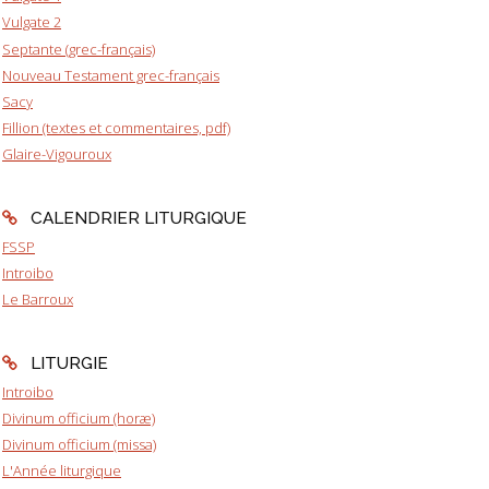
Vulgate 2
Septante (grec-français)
Nouveau Testament grec-français
Sacy
Fillion (textes et commentaires, pdf)
Glaire-Vigouroux
CALENDRIER LITURGIQUE
FSSP
Introibo
Le Barroux
LITURGIE
Introibo
Divinum officium (horæ)
Divinum officium (missa)
L'Année liturgique