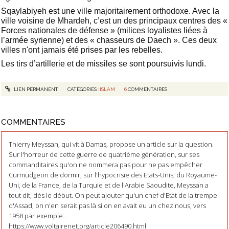
Sqaylabiyeh est une ville majoritairement orthodoxe. Avec la
ville voisine de Mhardeh, c’est un des principaux centres des «
Forces nationales de défense » (milices loyalistes liées à
l’armée syrienne) et des « chasseurs de Daech ». Ces deux
villes n'ont jamais été prises par les rebelles.
Les tirs d’artillerie et de missiles se sont poursuivis lundi.
LIEN PERMANENT
CATÉGORIES :
ISLAM
6
COMMENTAIRES
COMMENTAIRES
Thierry Meyssan, qui vit à Damas, propose un article sur la question.
Sur l'horreur de cette guerre de quatrième génération, sur ses
commanditaires qu'on ne nommera pas pour ne pas empêcher
Curmudgeon de dormir, sur l'hypocrisie des Etats-Unis, du Royaume-
Uni, de la France, de la Turquie et de l'Arabie Saoudite, Meyssan a
tout dit, dès le début. On peut ajouter qu'un chef d'Etat de la trempe
d'Assad, on n'en serait pas là si on en avait eu un chez nous, vers
1958 par exemple...
https://www.voltairenet.org/article206490.html