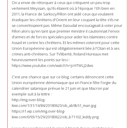
On a envie de rétorquer à ceux qui critiquent un peu trop
vertement Meyssan, qu'ils étaient où à l'époque ? Eh bien en
2011, la France de Sarkozy/Fillon ont aidé ceux qui voulaient
éradiquer les chrétiens d'Orient en leur coupant la tête s'ils ne
se convertissaient pas. Même Daoudal encourageait à voter pour
Fillon alors qu'en tant que premier ministre il cautionnait l'envoi
d'armes et de forces spéciales pour aider les islamistes contre
Assad et contre les chrétiens. Et les mêmes voteront pour cette
Union Européenne qui est obligatoirement liée à l'Otan et à ses
crimes anti-chrétiens. Sur TVliberté, Roland Hureaux met
heureusement les points sur les i :
https://www.youtube.com/watch?v=jcHTWLJ2dws
C'est une chance que sur ce blog, certains dénoncent cette
Union européenne démoniaque qui en France fête l'orgie du
calendrier satanique prévue le 21 juin et que Macron par
exemple suit à la lettre :
http://img.over-blog-
kiwi.com/1/31/14/84/20180623/ob_ab9b51_man.jpg
https://i1.wp.com/img.over-blog-
kiwi.com/0/93/15/29/20180622/ob_b71102_kiddy.png