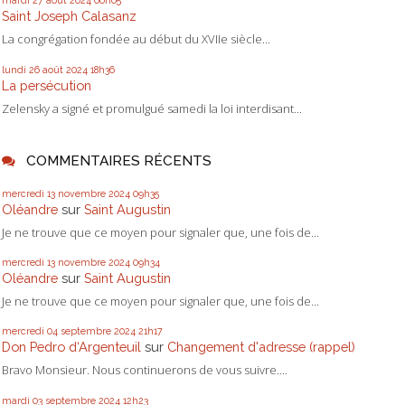
mardi 27
août 2024
06h05
Saint Joseph Calasanz
La congrégation fondée au début du XVIIe siècle...
lundi 26
août 2024
18h36
La persécution
Zelensky a signé et promulgué samedi la loi interdisant...
COMMENTAIRES RÉCENTS
mercredi 13
novembre 2024
09h35
Oléandre
sur
Saint Augustin
Je ne trouve que ce moyen pour signaler que, une fois de...
mercredi 13
novembre 2024
09h34
Oléandre
sur
Saint Augustin
Je ne trouve que ce moyen pour signaler que, une fois de...
mercredi 04
septembre 2024
21h17
Don Pedro d‘Argenteuil
sur
Changement d'adresse (rappel)
Bravo Monsieur. Nous continuerons de vous suivre....
mardi 03
septembre 2024
12h23