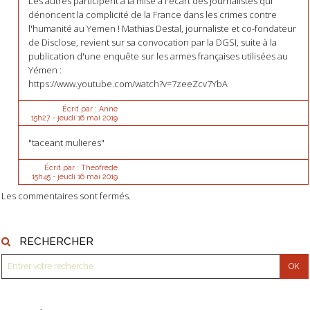
Les autres participent à la mise à l'écart des journalistes qui
dénoncent la complicité de la France dans les crimes contre
l'humanité au Yemen ! Mathias Destal, journaliste et co-fondateur
de Disclose, revient sur sa convocation par la DGSI, suite à la
publication d'une enquête sur les armes françaises utilisées au
Yémen :
https://www.youtube.com/watch?v=7zeeZcv7YbA
Écrit par :
Anne
15h27
-
jeudi 16
mai 2019
"taceant mulieres"
Écrit par :
Théofrède
15h45
-
jeudi 16
mai 2019
Les commentaires sont fermés.
RECHERCHER