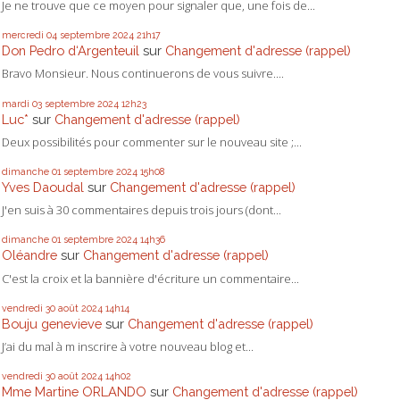
Je ne trouve que ce moyen pour signaler que, une fois de...
mercredi 04
septembre 2024
21h17
Don Pedro d‘Argenteuil
sur
Changement d'adresse (rappel)
Bravo Monsieur. Nous continuerons de vous suivre....
mardi 03
septembre 2024
12h23
Luc*
sur
Changement d'adresse (rappel)
Deux possibilités pour commenter sur le nouveau site ;...
dimanche 01
septembre 2024
15h08
Yves Daoudal
sur
Changement d'adresse (rappel)
J'en suis à 30 commentaires depuis trois jours (dont...
dimanche 01
septembre 2024
14h36
Oléandre
sur
Changement d'adresse (rappel)
C'est la croix et la bannière d'écriture un commentaire...
vendredi 30
août 2024
14h14
Bouju genevieve
sur
Changement d'adresse (rappel)
J’ai du mal à m inscrire à votre nouveau blog et...
vendredi 30
août 2024
14h02
Mme Martine ORLANDO
sur
Changement d'adresse (rappel)