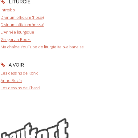
LITURGIE
Introibo
Divinum officium (horæ)
Divinum officium (missa)
L'Année liturgique
Gregorian Books
Ma chaîne YouTube de liturgie italo-albanaise
A VOIR
Les dessins de Konk
Anne Floc'h
Les dessins de Chard