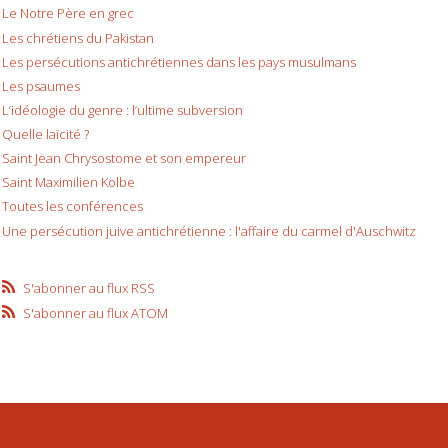
Le Notre Père en grec
Les chrétiens du Pakistan
Les persécutions antichrétiennes dans les pays musulmans
Les psaumes
L’idéologie du genre : l’ultime subversion
Quelle laïcité ?
Saint Jean Chrysostome et son empereur
Saint Maximilien Kolbe
Toutes les conférences
Une persécution juive antichrétienne : l'affaire du carmel d'Auschwitz
S'abonner au flux RSS
S'abonner au flux ATOM