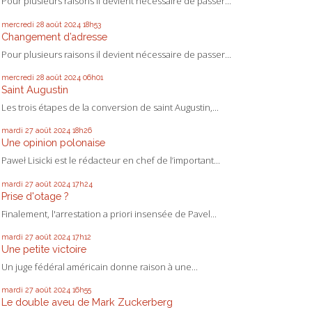
Pour plusieurs raisons il devient nécessaire de passer...
mercredi 28
août 2024
18h53
Changement d’adresse
Pour plusieurs raisons il devient nécessaire de passer...
mercredi 28
août 2024
06h01
Saint Augustin
Les trois étapes de la conversion de saint Augustin,...
mardi 27
août 2024
18h26
Une opinion polonaise
Paweł Lisicki est le rédacteur en chef de l’important...
mardi 27
août 2024
17h24
Prise d'otage ?
Finalement, l'arrestation a priori insensée de Pavel...
mardi 27
août 2024
17h12
Une petite victoire
Un juge fédéral américain donne raison à une...
mardi 27
août 2024
16h55
Le double aveu de Mark Zuckerberg