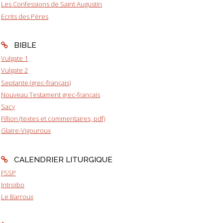
Les Confessions de Saint Augustin
Ecrits des Pères
BIBLE
Vulgate 1
Vulgate 2
Septante (grec-français)
Nouveau Testament grec-français
Sacy
Fillion (textes et commentaires, pdf)
Glaire-Vigouroux
CALENDRIER LITURGIQUE
FSSP
Introibo
Le Barroux