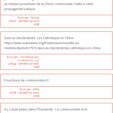
acrobates provenant de la Chine communiste. Halte à cette
propagande ludique.
Écrit par :
Scriba
20h17
-
samedi 03
mars
2018
Dans la clandestinité. Les Catholique en Chine
https://www.eukmamie.org/fr/television/reveille-toi-
multimedia/item/7913-dans-la-clandestinite-catholique-en-chine
Écrit par :
Christiane Duc
In Altum (Lc. 5,1)
20h49
-
samedi 03
mars
2018
Pourriture de communistes !!!
Écrit par :
MOA
21h28
-
samedi 03
mars
2018
Il y 2 avait plaies dans l"humanité : Le communisme et le