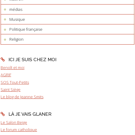
médias
Musique
Politique française
Religion
ICI JE SUIS CHEZ MOI
Benoît et moi
AGRIF
SOS Tout-Petits
Saint Siège
Le blog de Jeanne Smits
LÀ JE VAIS GLANER
Le Salon Beige
Le forum catholique