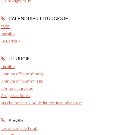
Glaire-Vigouroux
CALENDRIER LITURGIQUE
FSSP
Introibo
Le Barroux
LITURGIE
Introibo
Divinum officium (horæ)
Divinum officium (missa)
L'Année liturgique
Gregorian Books
Ma chaîne YouTube de liturgie italo-albanaise
A VOIR
Les dessins de Konk