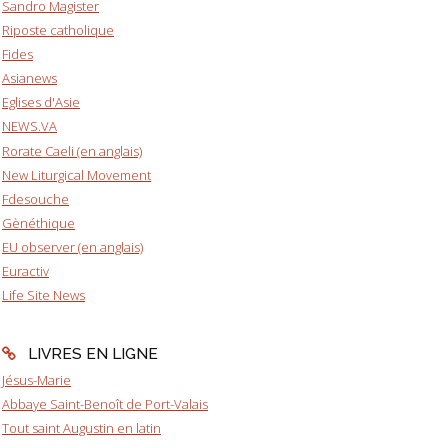
Sandro Magister
Riposte catholique
Fides
Asianews
Eglises d'Asie
NEWS.VA
Rorate Caeli (en anglais)
New Liturgical Movement
Fdesouche
Gènéthique
EU observer (en anglais)
Euractiv
Life Site News
LIVRES EN LIGNE
Jésus-Marie
Abbaye Saint-Benoît de Port-Valais
Tout saint Augustin en latin