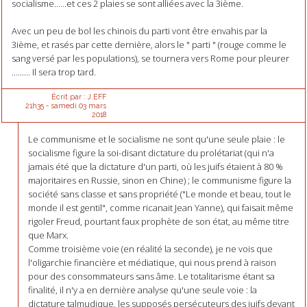
socialisme......et ces 2 plaies se sont alliées avec la 3ième.
Avec un peu de bol les chinois du parti vont être envahis par la
3ième, et rasés par cette dernière, alors le " parti " (rouge comme le
sang versé par les populations), se tournera vers Rome pour pleurer
......... Il sera trop tard.
Écrit par :
J.EFF
21h35
-
samedi 03
mars
2018
Le communisme et le socialisme ne sont qu'une seule plaie : le
socialisme figure la soi-disant dictature du prolétariat (qui n'a
jamais été que la dictature d'un parti, où les juifs étaient à 80 %
majoritaires en Russie, sinon en Chine) ; le communisme figure la
société sans classe et sans propriété ("Le monde et beau, tout le
monde il est gentil", comme ricanait Jean Yanne), qui faisait même
rigoler Freud, pourtant faux prophète de son état, au même titre
que Marx.
Comme troisième voie (en réalité la seconde), je ne vois que
l'oligarchie financière et médiatique, qui nous prend à raison
pour des consommateurs sans âme. Le totalitarisme étant sa
finalité, il n'y a en dernière analyse qu'une seule voie : la
dictature talmudique, les supposés persécuteurs des juifs devant