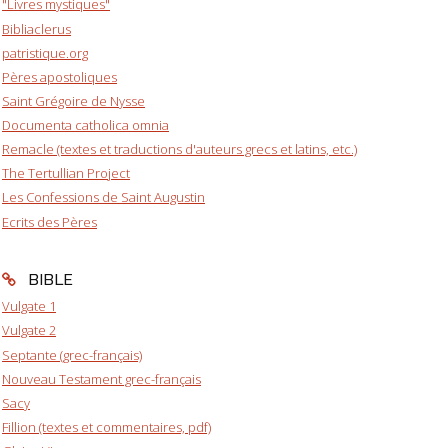
"Livres mystiques"
Bibliaclerus
patristique.org
Pères apostoliques
Saint Grégoire de Nysse
Documenta catholica omnia
Remacle (textes et traductions d'auteurs grecs et latins, etc.)
The Tertullian Project
Les Confessions de Saint Augustin
Ecrits des Pères
BIBLE
Vulgate 1
Vulgate 2
Septante (grec-français)
Nouveau Testament grec-français
Sacy
Fillion (textes et commentaires, pdf)