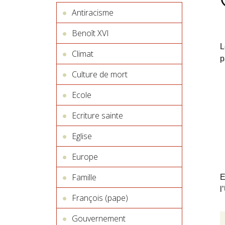
Antiracisme
Benoît XVI
L
Climat
p
Culture de mort
Ecole
Ecriture sainte
Eglise
Europe
Famille
E
l
François (pape)
Gouvernement