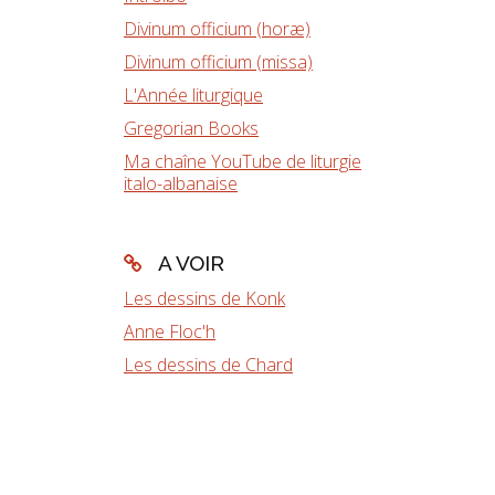
Divinum officium (horæ)
Divinum officium (missa)
L'Année liturgique
Gregorian Books
Ma chaîne YouTube de liturgie
italo-albanaise
A VOIR
Les dessins de Konk
Anne Floc'h
Les dessins de Chard