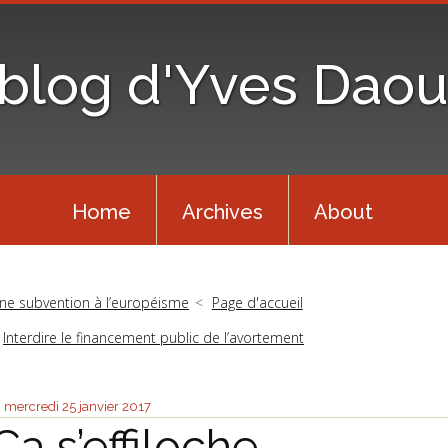
 blog d'Yves Daou
Home
Archives
About
ne subvention à l’européisme
Page d'accueil
Interdire le financement public de l’avortement
mercredi 25
janvier 2017
Ça s’effiloche…