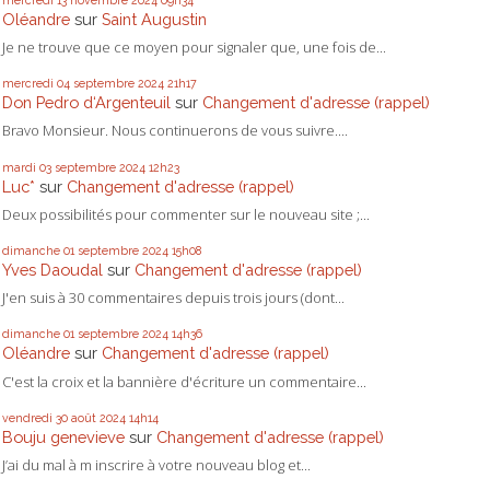
Oléandre
sur
Saint Augustin
Je ne trouve que ce moyen pour signaler que, une fois de...
mercredi 04
septembre 2024
21h17
Don Pedro d‘Argenteuil
sur
Changement d'adresse (rappel)
Bravo Monsieur. Nous continuerons de vous suivre....
mardi 03
septembre 2024
12h23
Luc*
sur
Changement d'adresse (rappel)
Deux possibilités pour commenter sur le nouveau site ;...
dimanche 01
septembre 2024
15h08
Yves Daoudal
sur
Changement d'adresse (rappel)
J'en suis à 30 commentaires depuis trois jours (dont...
dimanche 01
septembre 2024
14h36
Oléandre
sur
Changement d'adresse (rappel)
C'est la croix et la bannière d'écriture un commentaire...
vendredi 30
août 2024
14h14
Bouju genevieve
sur
Changement d'adresse (rappel)
J’ai du mal à m inscrire à votre nouveau blog et...