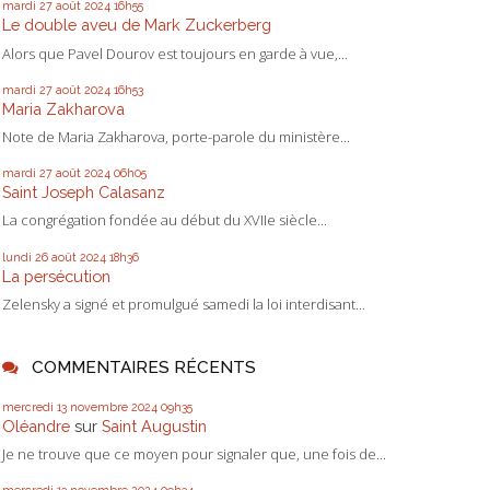
mardi 27
août 2024
16h55
Le double aveu de Mark Zuckerberg
Alors que Pavel Dourov est toujours en garde à vue,...
mardi 27
août 2024
16h53
Maria Zakharova
Note de Maria Zakharova, porte-parole du ministère...
mardi 27
août 2024
06h05
Saint Joseph Calasanz
La congrégation fondée au début du XVIIe siècle...
lundi 26
août 2024
18h36
La persécution
Zelensky a signé et promulgué samedi la loi interdisant...
COMMENTAIRES RÉCENTS
mercredi 13
novembre 2024
09h35
Oléandre
sur
Saint Augustin
Je ne trouve que ce moyen pour signaler que, une fois de...
mercredi 13
novembre 2024
09h34