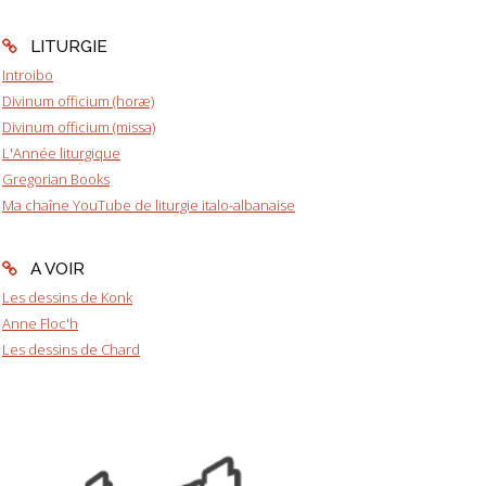
LITURGIE
Introibo
Divinum officium (horæ)
Divinum officium (missa)
L'Année liturgique
Gregorian Books
Ma chaîne YouTube de liturgie italo-albanaise
A VOIR
Les dessins de Konk
Anne Floc'h
Les dessins de Chard