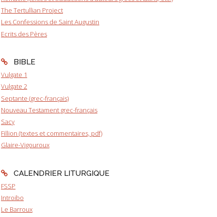
The Tertullian Project
Les Confessions de Saint Augustin
Ecrits des Pères
BIBLE
Vulgate 1
Vulgate 2
Septante (grec-français)
Nouveau Testament grec-français
Sacy
Fillion (textes et commentaires, pdf)
Glaire-Vigouroux
CALENDRIER LITURGIQUE
FSSP
Introibo
Le Barroux