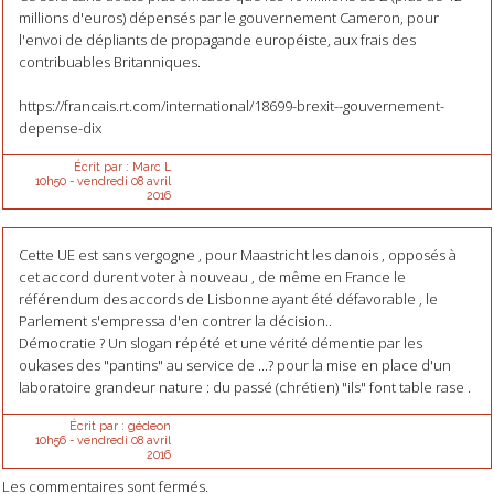
millions d'euros) dépensés par le gouvernement Cameron, pour
l'envoi de dépliants de propagande européiste, aux frais des
contribuables Britanniques.
https://francais.rt.com/international/18699-brexit--gouvernement-
depense-dix
Écrit par :
Marc L
10h50
-
vendredi 08
avril
2016
Cette UE est sans vergogne , pour Maastricht les danois , opposés à
cet accord durent voter à nouveau , de même en France le
référendum des accords de Lisbonne ayant été défavorable , le
Parlement s'empressa d'en contrer la décision..
Démocratie ? Un slogan répété et une vérité démentie par les
oukases des "pantins" au service de ...? pour la mise en place d'un
laboratoire grandeur nature : du passé (chrétien) "ils" font table rase .
Écrit par :
gédeon
10h56
-
vendredi 08
avril
2016
Les commentaires sont fermés.