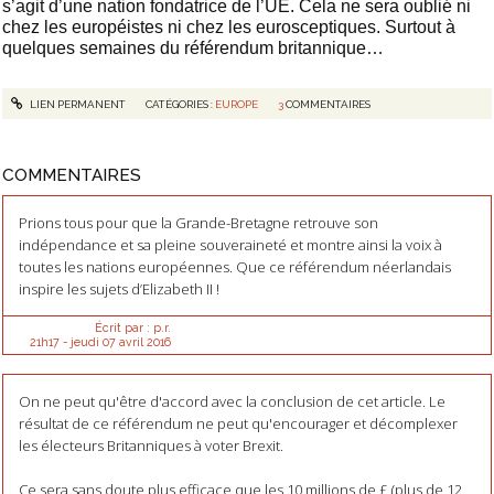
s’agit d’une nation fondatrice de l’UE. Cela ne sera oublié ni
chez les européistes ni chez les eurosceptiques. Surtout à
quelques semaines du référendum britannique…
LIEN PERMANENT
CATÉGORIES :
EUROPE
3
COMMENTAIRES
COMMENTAIRES
Prions tous pour que la Grande-Bretagne retrouve son
indépendance et sa pleine souveraineté et montre ainsi la voix à
toutes les nations européennes. Que ce référendum néerlandais
inspire les sujets d’Elizabeth II !
Écrit par :
p.r.
21h17
-
jeudi 07
avril 2016
On ne peut qu'être d'accord avec la conclusion de cet article. Le
résultat de ce référendum ne peut qu'encourager et décomplexer
les électeurs Britanniques à voter Brexit.
Ce sera sans doute plus efficace que les 10 millions de £ (plus de 12