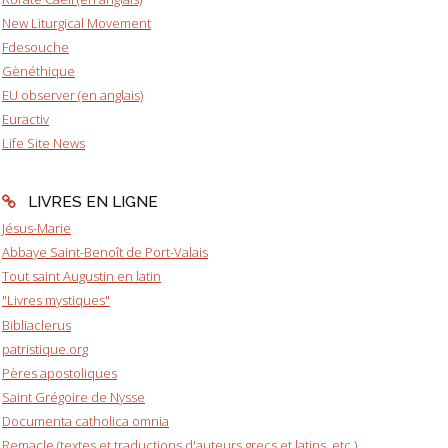
New Liturgical Movement
Fdesouche
Gènéthique
EU observer (en anglais)
Euractiv
Life Site News
LIVRES EN LIGNE
Jésus-Marie
Abbaye Saint-Benoît de Port-Valais
Tout saint Augustin en latin
"Livres mystiques"
Bibliaclerus
patristique.org
Pères apostoliques
Saint Grégoire de Nysse
Documenta catholica omnia
Remacle (textes et traductions d'auteurs grecs et latins, etc.)