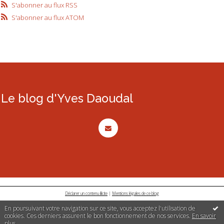
S'abonner au flux RSS
S'abonner au flux ATOM
Le blog d'Yves Daoudal
Déclarer un contenu illicite
|
Mentions légales de ce blog
En poursuivant votre navigation sur ce site, vous acceptez l'utilisation de
cookies. Ces derniers assurent le bon fonctionnement de nos services.
En savoir
plus
.