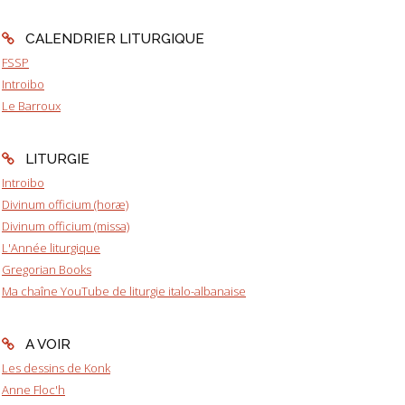
CALENDRIER LITURGIQUE
FSSP
Introibo
Le Barroux
LITURGIE
Introibo
Divinum officium (horæ)
Divinum officium (missa)
L'Année liturgique
Gregorian Books
Ma chaîne YouTube de liturgie italo-albanaise
A VOIR
Les dessins de Konk
Anne Floc'h