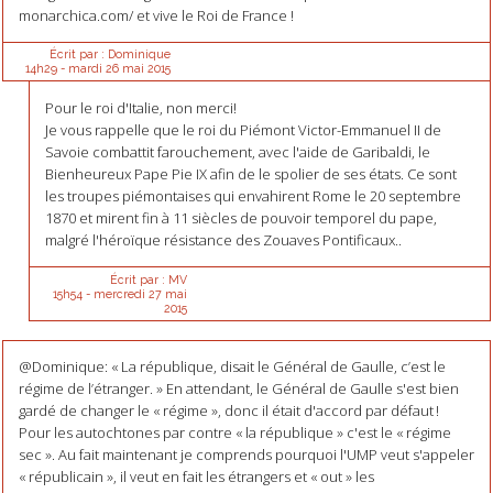
monarchica.com/ et vive le Roi de France !
Écrit par :
Dominique
14h29
-
mardi 26
mai 2015
Pour le roi d'Italie, non merci!
Je vous rappelle que le roi du Piémont Victor-Emmanuel II de
Savoie combattit farouchement, avec l'aide de Garibaldi, le
Bienheureux Pape Pie IX afin de le spolier de ses états. Ce sont
les troupes piémontaises qui envahirent Rome le 20 septembre
1870 et mirent fin à 11 siècles de pouvoir temporel du pape,
malgré l'héroïque résistance des Zouaves Pontificaux..
Écrit par :
MV
15h54
-
mercredi 27
mai
2015
@Dominique: « La république, disait le Général de Gaulle, c’est le
régime de l’étranger. » En attendant, le Général de Gaulle s'est bien
gardé de changer le « régime », donc il était d'accord par défaut !
Pour les autochtones par contre « la république » c'est le « régime
sec ». Au fait maintenant je comprends pourquoi l'UMP veut s'appeler
« républicain », il veut en fait les étrangers et « out » les