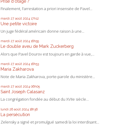
Prise d'otage ?
Finalement, l'arrestation a priori insensée de Pavel...
mardi 27
août 2024
17h12
Une petite victoire
Un juge fédéral américain donne raison à une...
mardi 27
août 2024
16h55
Le double aveu de Mark Zuckerberg
Alors que Pavel Dourov est toujours en garde à vue,...
mardi 27
août 2024
16h53
Maria Zakharova
Note de Maria Zakharova, porte-parole du ministère...
mardi 27
août 2024
06h05
Saint Joseph Calasanz
La congrégation fondée au début du XVIIe siècle...
lundi 26
août 2024
18h36
La persécution
Zelensky a signé et promulgué samedi la loi interdisant...