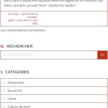
parce qu'il n'aurait rien fait pour mettre le régime en accord avec ses
idées; qui donc pouvait "tenir" Charles De Gaulle ?
Écrit par :
Loïc Pilven le
Sévellec
13h02
-
mercredi 27
mai
2015
Les commentaires sont fermés.
RECHERCHER
CATÉGORIES
Antiracisme
Benoît XVI
Climat
Culture de mort