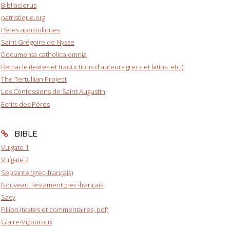
Bibliaclerus
patristique.org
Pères apostoliques
Saint Grégoire de Nysse
Documenta catholica omnia
Remacle (textes et traductions d'auteurs grecs et latins, etc.)
The Tertullian Project
Les Confessions de Saint Augustin
Ecrits des Pères
BIBLE
Vulgate 1
Vulgate 2
Septante (grec-français)
Nouveau Testament grec-français
Sacy
Fillion (textes et commentaires, pdf)
Glaire-Vigouroux