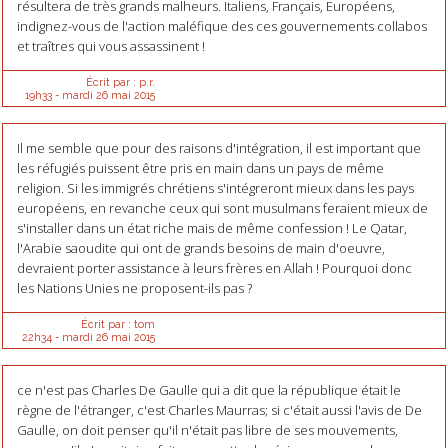
résultera de très grands malheurs. Italiens, Français, Européens,
indignez-vous de l'action maléfique des ces gouvernements collabos
et traîtres qui vous assassinent !
Écrit par :
p.r.
19h33
-
mardi 26
mai 2015
Il me semble que pour des raisons d'intégration, il est important que
les réfugiés puissent être pris en main dans un pays de même
religion. Si les immigrés chrétiens s'intégreront mieux dans les pays
européens, en revanche ceux qui sont musulmans feraient mieux de
s'installer dans un état riche mais de même confession ! Le Qatar,
l'Arabie saoudite qui ont de grands besoins de main d'oeuvre,
devraient porter assistance à leurs frères en Allah ! Pourquoi donc
les Nations Unies ne proposent-ils pas ?
Écrit par :
tom
22h34
-
mardi 26
mai 2015
ce n'est pas Charles De Gaulle qui a dit que la république était le
règne de l'étranger, c'est Charles Maurras; si c'était aussi l'avis de De
Gaulle, on doit penser qu'il n'était pas libre de ses mouvements,