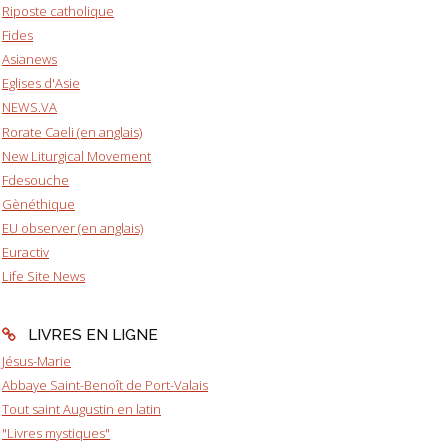
Riposte catholique
Fides
Asianews
Eglises d'Asie
NEWS.VA
Rorate Caeli (en anglais)
New Liturgical Movement
Fdesouche
Gènéthique
EU observer (en anglais)
Euractiv
Life Site News
LIVRES EN LIGNE
Jésus-Marie
Abbaye Saint-Benoît de Port-Valais
Tout saint Augustin en latin
"Livres mystiques"