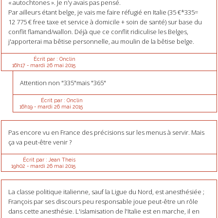
« autochtones ». Je n'y avais pas pensé.
Par ailleurs étant belge, je vais me faire réfugié en Italie (35 €*335=
12 775 € free taxe et service à domicile + soin de santé) sur base du
conflit flamand/wallon. Déjà que ce conflit ridiculise les Belges,
j'apporterai ma bêtise personnelle, au moulin de la bêtise belge.
Écrit par :
Onclin
16h17
-
mardi 26
mai 2015
Attention non "335"mais "365"
Écrit par :
Onclin
16h19
-
mardi 26
mai 2015
Pas encore vu en France des précisions sur les menus à servir. Mais
ça va peut-être venir ?
Écrit par :
Jean Theis
19h02
-
mardi 26
mai 2015
La classe politique italienne, sauf la Ligue du Nord, est anesthésiée ;
François par ses discours peu responsable joue peut-être un rôle
dans cette anesthésie. L'islamisation de l'Italie est en marche, il en