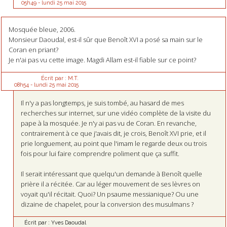
05h49
-
lundi 25
mai 2015
Mosquée bleue, 2006.
Monsieur Daoudal, est-il sûr que Benoît XVI a posé sa main sur le
Coran en priant?
Je n'ai pas vu cette image. Magdi Allam est-il fiable sur ce point?
Écrit par :
M.T.
08h54
-
lundi 25
mai 2015
Il n'y a pas longtemps, je suis tombé, au hasard de mes
recherches sur internet, sur une vidéo complète de la visite du
pape à la mosquée. Je n'y ai pas vu de Coran. En revanche,
contrairement à ce que j'avais dit, je crois, Benoît XVI prie, et il
prie longuement, au point que l'imam le regarde deux ou trois
fois pour lui faire comprendre poliment que ça suffit.
Il serait intéressant que quelqu'un demande à Benoît quelle
prière il a récitée. Car au léger mouvement de ses lèvres on
voyait qu'il récitait. Quoi? Un psaume messianique? Ou une
dizaine de chapelet, pour la conversion des musulmans ?
Écrit par :
Yves Daoudal