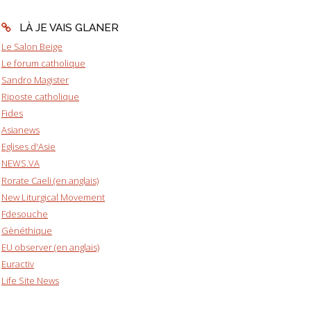
LÀ JE VAIS GLANER
Le Salon Beige
Le forum catholique
Sandro Magister
Riposte catholique
Fides
Asianews
Eglises d'Asie
NEWS.VA
Rorate Caeli (en anglais)
New Liturgical Movement
Fdesouche
Gènéthique
EU observer (en anglais)
Euractiv
Life Site News