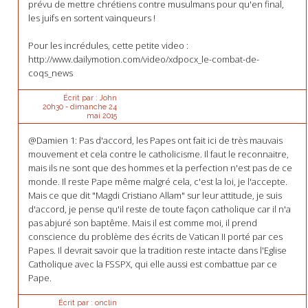
prévu de mettre chrétiens contre musulmans pour qu'en final,
les juifs en sortent vainqueurs !
Pour les incrédules, cette petite video :
http://www.dailymotion.com/video/xdpocx_le-combat-de-
coqs_news
Écrit par :
John
20h30
-
dimanche 24
mai 2015
@Damien 1: Pas d'accord, les Papes ont fait ici de très mauvais
mouvement et cela contre le catholicisme. Il faut le reconnaitre,
mais ils ne sont que des hommes et la perfection n'est pas de ce
monde. Il reste Pape même malgré cela, c'est la loi, je l'accepte.
Mais ce que dit "Magdi Cristiano Allam" sur leur attitude, je suis
d'accord, je pense qu'il reste de toute façon catholique car il n'a
pas abjuré son baptême. Mais il est comme moi, il prend
conscience du problème des écrits de Vatican II porté par ces
Papes. Il devrait savoir que la tradition reste intacte dans l'Eglise
Catholique avec la FSSPX, qui elle aussi est combattue par ce
Pape.
Écrit par :
onclin