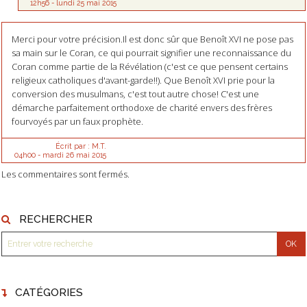
12h56
-
lundi 25
mai 2015
Merci pour votre précision.Il est donc sûr que Benoît XVI ne pose pas
sa main sur le Coran, ce qui pourrait signifier une reconnaissance du
Coran comme partie de la Révélation (c'est ce que pensent certains
religieux catholiques d'avant-garde!!). Que Benoît XVI prie pour la
conversion des musulmans, c'est tout autre chose! C'est une
démarche parfaitement orthodoxe de charité envers des frères
fourvoyés par un faux prophète.
Écrit par :
M.T.
04h00
-
mardi 26
mai 2015
Les commentaires sont fermés.
RECHERCHER
CATÉGORIES