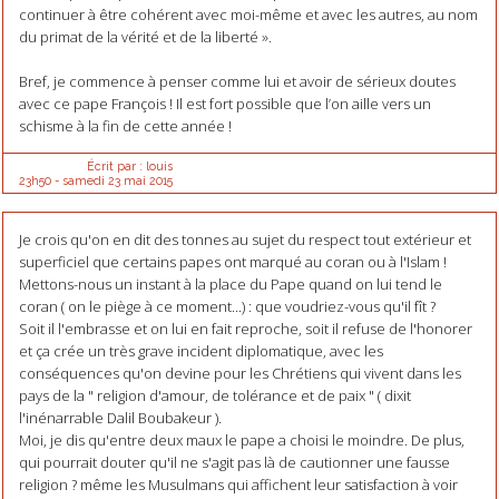
continuer à être cohérent avec moi-même et avec les autres, au nom
du primat de la vérité et de la liberté ».
Bref, je commence à penser comme lui et avoir de sérieux doutes
avec ce pape François ! Il est fort possible que l’on aille vers un
schisme à la fin de cette année !
Écrit par :
louis
23h50
-
samedi 23
mai 2015
Je crois qu'on en dit des tonnes au sujet du respect tout extérieur et
superficiel que certains papes ont marqué au coran ou à l'Islam !
Mettons-nous un instant à la place du Pape quand on lui tend le
coran ( on le piège à ce moment...) : que voudriez-vous qu'il fît ?
Soit il l'embrasse et on lui en fait reproche, soit il refuse de l'honorer
et ça crée un très grave incident diplomatique, avec les
conséquences qu'on devine pour les Chrétiens qui vivent dans les
pays de la " religion d'amour, de tolérance et de paix " ( dixit
l'inénarrable Dalil Boubakeur ).
Moi, je dis qu'entre deux maux le pape a choisi le moindre. De plus,
qui pourrait douter qu'il ne s'agit pas là de cautionner une fausse
religion ? même les Musulmans qui affichent leur satisfaction à voir