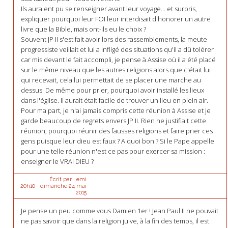
Ils auraient pu se renseigner avant leur voyage... et surpris,
expliquer pourquoi leur FOI leur interdisait d'honorer un autre
livre que la Bible, mais ont-ils eu le choix ?
Souvent JP II s'est fait avoir lors des rassemblements, la meute
progressiste veillait et lui a infligé des situations qu'il a dû tolérer
car mis devant le fait accompli, je pense à Assise où il a été placé
sur le même niveau que les autres religions alors que c'était lui
qui recevait, cela lui permettait de se placer une marche au
dessus. De même pour prier, pourquoi avoir installé les lieux
dans l'église. Il aurait était facile de trouver un lieu en plein air.
Pour ma part, je n'ai jamais compris cette réunion à Assise et je
garde beaucoup de regrets envers JP II. Rien ne justifiait cette
réunion, pourquoi réunir des fausses religions et faire prier ces
gens puisque leur dieu est faux ? A quoi bon ? Si le Pape appelle
pour une telle réunion n'est ce pas pour exercer sa mission :
enseigner le VRAI DIEU ?
Écrit par :
emi
20h10
-
dimanche 24
mai
2015
Je pense un peu comme vous Damien 1er ! Jean Paul II ne pouvait
ne pas savoir que dans la religion juive, à la fin des temps, il est