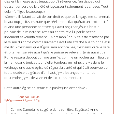
disaient la messe avec beaucoup d’irrévérence. J’en vis peu qui
eussent encore de la piété et jugeassent sainement les choses. Tout
cela m’affligea beaucoup. »
«Comme il (Satan) parlait de son droit et que ce langage me surprenait
beaucoup, je fus instruite que réellement il acquérait un droit positif
quand une personne baptisée qui avait reçu par Jésus-Christ le
pouvoir de le vaincre se livrait au contraire à lui par le péché
librement et volontairement…. Alors mon Époux céleste m’attacha par
le milieu du corps comme lui-même avait été attaché à la colonne et il
me dit : «C’est ainsi que l’Église sera encore liée, c’est ainsi qu’elle sera
étroitement serrée avant qu’elle puisse se relever… Je vis aussi que
Rome restera debout comme une île, comme un rocher au milieu de
la mer, quand tout, autour d’elle, tombera en ruine…. Je vis dans le
voisinage une autre église où régnait la clarté et qui était pourvue de
toute espèce de grâces d’en haut. J’y vis les anges monter et
descendre, j’y vis de la vie et de l’accroissement…. »
Cette autre église ne serait-elle pas l'église orthodoxe ?
Écrit par :
ursule
23h05
-
samedi 23
mai 2015
Comme Daoudal le suggère dans son titre, Et grâce à Anne