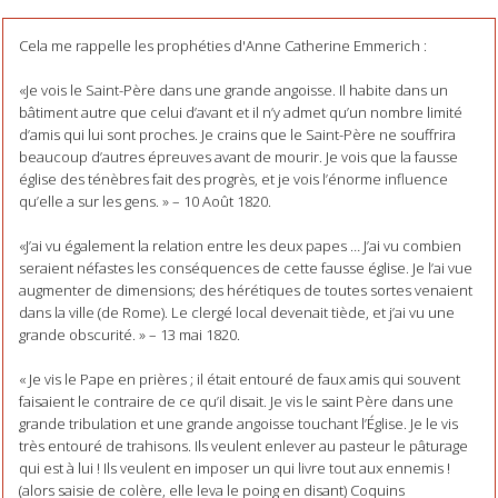
Cela me rappelle les prophéties d'Anne Catherine Emmerich :
«Je vois le Saint-Père dans une grande angoisse. Il habite dans un
bâtiment autre que celui d’avant et il n’y admet qu’un nombre limité
d’amis qui lui sont proches. Je crains que le Saint-Père ne souffrira
beaucoup d’autres épreuves avant de mourir. Je vois que la fausse
église des ténèbres fait des progrès, et je vois l’énorme influence
qu’elle a sur les gens. » – 10 Août 1820.
«J’ai vu également la relation entre les deux papes … J’ai vu combien
seraient néfastes les conséquences de cette fausse église. Je l’ai vue
augmenter de dimensions; des hérétiques de toutes sortes venaient
dans la ville (de Rome). Le clergé local devenait tiède, et j’ai vu une
grande obscurité. » – 13 mai 1820.
« Je vis le Pape en prières ; il était entouré de faux amis qui souvent
faisaient le contraire de ce qu’il disait. Je vis le saint Père dans une
grande tribulation et une grande angoisse touchant l’Église. Je le vis
très entouré de trahisons. Ils veulent enlever au pasteur le pâturage
qui est à lui ! Ils veulent en imposer un qui livre tout aux ennemis !
(alors saisie de colère, elle leva le poing en disant) Coquins