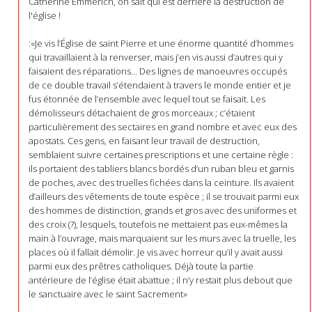
Catherine Emmerich, on sait qui est derrière la destruction de
l'église !
:«Je vis l’Église de saint Pierre et une énorme quantité d’hommes
qui travaillaient à la renverser, mais j’en vis aussi d’autres qui y
faisaient des réparations… Des lignes de manoeuvres occupés
de ce double travail s’étendaient à travers le monde entier et je
fus étonnée de l’ensemble avec lequel tout se faisait. Les
démolisseurs détachaient de gros morceaux ; c’étaient
particulièrement des sectaires en grand nombre et avec eux des
apostats. Ces gens, en faisant leur travail de destruction,
semblaient suivre certaines prescriptions et une certaine règle :
ils portaient des tabliers blancs bordés d’un ruban bleu et garnis
de poches, avec des truelles fichées dans la ceinture. Ils avaient
d’ailleurs des vêtements de toute espèce ; il se trouvait parmi eux
des hommes de distinction, grands et gros avec des uniformes et
des croix (?), lesquels, toutefois ne mettaient pas eux-mêmes la
main à l’ouvrage, mais marquaient sur les murs avec la truelle, les
places où il fallait démolir. Je vis avec horreur qu’il y avait aussi
parmi eux des prêtres catholiques. Déjà toute la partie
antérieure de l’église était abattue ; il n’y restait plus debout que
le sanctuaire avec le saint Sacrement»