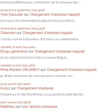
Deux possibilités pour commenter sur le nouveau site ;...
dimanche 01
septembre 2024
15h08
Yves Daoudal
sur
Changement d'adresse (rappel)
J'en suis à 30 commentaires depuis trois jours (dont...
dimanche 01
septembre 2024
14h36
Oléandre
sur
Changement d'adresse (rappel)
C'est la croix et la bannière d'écriture un commentaire...
vendredi 30
août 2024
14h14
Bouju genevieve
sur
Changement d'adresse (rappel)
J’ai du mal à m inscrire à votre nouveau blog et...
vendredi 30
août 2024
14h02
Mme Martine ORLANDO
sur
Changement d'adresse (rappel)
Je désire m’inscrire de nouveau pour recevoir vos...
jeudi 29
août 2024
19h01
HuGo
sur
Changement d’adresse
Passant sur le site WordPress, nous perdons cette liberté...
jeudi 29
août 2024
19h00
Matthieu
sur
Une opinion polonaise