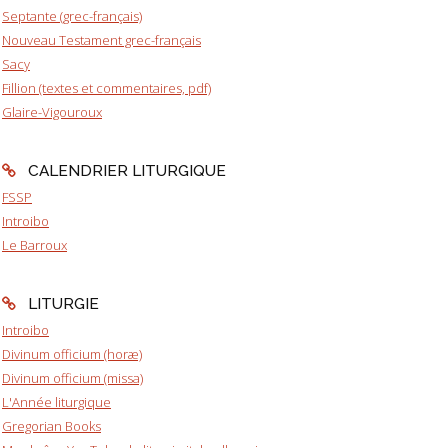
Septante (grec-français)
Nouveau Testament grec-français
Sacy
Fillion (textes et commentaires, pdf)
Glaire-Vigouroux
CALENDRIER LITURGIQUE
FSSP
Introibo
Le Barroux
LITURGIE
Introibo
Divinum officium (horæ)
Divinum officium (missa)
L'Année liturgique
Gregorian Books