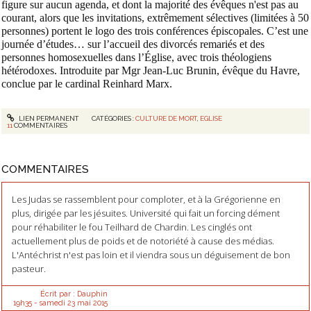
figure sur aucun agenda, et dont la majorité des évêques n'est pas au
courant, alors que les invitations, extrêmement sélectives (limitées à 50
personnes) portent le logo des trois conférences épiscopales. C’est une
journée d’études… sur l’accueil des divorcés remariés et des
personnes homosexuelles dans l’Église, avec trois théologiens
hétérodoxes. Introduite par Mgr Jean-Luc Brunin, évêque du Havre,
conclue par le cardinal Reinhard Marx.
LIEN PERMANENT
CATÉGORIES :
CULTURE DE MORT
,
EGLISE
11
COMMENTAIRES
COMMENTAIRES
Les Judas se rassemblent pour comploter, et à la Grégorienne en
plus, dirigée par les jésuites. Université qui fait un forcing dément
pour réhabiliter le fou Teilhard de Chardin. Les cinglés ont
actuellement plus de poids et de notoriété à cause des médias.
L'Antéchrist n'est pas loin et il viendra sous un déguisement de bon
pasteur.
Écrit par :
Dauphin
19h35
-
samedi 23
mai 2015