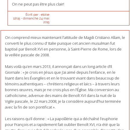
On ne peut pas être plus clair!
Écrit par :
eloïse
11h15
-
dimanche 24
mai
2015
On comprend mieux maintenant l'attitude de Magdi Cristiano Allam, le
converti le plus connu d’ Italie puisque cet ancien musulman fut
baptisé par Benoît XVI en personne, à Saint-Pierre de Rome, lors de
la veillée pascale de 2008.
Mais voilà qu’en mars 2013, il annonçait dans un long article d’Il
Giornale : « Je crois en Jésus que j’ai aimé depuis l’enfance, en le
lisant dans les Évangiles et en le trouvant vivant dans beaucoup de
témoins authentiques – chrétiens religieux et laïcs – à travers leurs
bonnes œuvres, mais je ne crois plus en l’Église. Ma conversion au
catholicisme, advenue des mains de Benoît XVI dans la nuit de la
Vigile pascale, le 22 mars 2008, je la considère aujourd’hui terminée
avec la fin de son pontificat ».
Les raisons qu’il donne : « La papolâtrie qui a déchaîné l’euphorie
pour François et a rapidement fait oublier Benoît XVI, n’a été que la