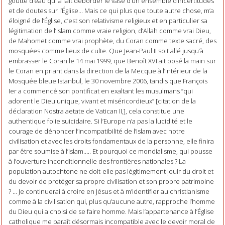
goutte d’eau qui a fait déborder le vase d’un ensemble d’incertitudes
et de doutes sur l’Église… Mais ce qui plus que toute autre chose, m’a
éloigné de l’Église, c’est son relativisme religieux et en particulier sa
légitimation de l’Islam comme vraie religion, d’Allah comme vrai Dieu,
de Mahomet comme vrai prophète, du Coran comme texte sacré, des
mosquées comme lieux de culte. Que Jean-Paul II soit allé jusqu’à
embrasser le Coran le 14 mai 1999, que Benoît XVI ait posé la main sur
le Coran en priant dans la direction de la Mecque à l’intérieur de la
Mosquée bleue Istanbul, le 30 novembre 2006, tandis que François
Ier a commencé son pontificat en exaltant les musulmans “qui
adorent le Dieu unique, vivant et miséricordieux” [citation de la
déclaration Nostra aetate de Vatican II,], cela constitue une
authentique folie suicidaire. Si l’Europe n’a pas la lucidité et le
courage de dénoncer l’incompatibilité de l’Islam avec notre
civilisation et avec les droits fondamentaux de la personne, elle finira
par être soumise à l’Islam….. Et pourquoi ce mondialisme, qui pousse
à l’ouverture inconditionnelle des frontières nationales ? La
population autochtone ne doit-elle pas légitimement jouir du droit et
du devoir de protéger sa propre civilisation et son propre patrimoine
? … Je continuerai à croire en Jésus et à m’identifier au christianisme
comme à la civilisation qui, plus qu’aucune autre, rapproche l’homme
du Dieu qui a choisi de se faire homme. Mais l’appartenance à l’Église
catholique me paraît désormais incompatible avec le devoir moral de