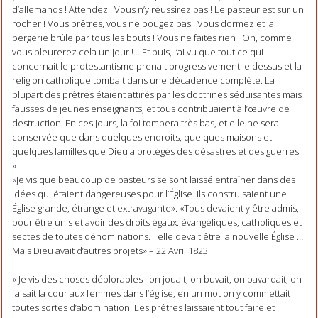
d’allemands ! Attendez ! Vous n’y réussirez pas ! Le pasteur est sur un
rocher ! Vous prêtres, vous ne bougez pas ! Vous dormez et la
bergerie brûle par tous les bouts ! Vous ne faites rien ! Oh, comme
vous pleurerez cela un jour !… Et puis, j’ai vu que tout ce qui
concernait le protestantisme prenait progressivement le dessus et la
religion catholique tombait dans une décadence complète. La
plupart des prêtres étaient attirés par les doctrines séduisantes mais
fausses de jeunes enseignants, et tous contribuaient à l’œuvre de
destruction. En ces jours, la foi tombera très bas, et elle ne sera
conservée que dans quelques endroits, quelques maisons et
quelques familles que Dieu a protégés des désastres et des guerres.
»
«Je vis que beaucoup de pasteurs se sont laissé entraîner dans des
idées qui étaient dangereuses pour l’Église. Ils construisaient une
Église grande, étrange et extravagante». «Tous devaient y être admis,
pour être unis et avoir des droits égaux: évangéliques, catholiques et
sectes de toutes dénominations. Telle devait être la nouvelle Église …
Mais Dieu avait d’autres projets» – 22 Avril 1823.
« Je vis des choses déplorables : on jouait, on buvait, on bavardait, on
faisait la cour aux femmes dans l’église, en un mot on y commettait
toutes sortes d’abomination. Les prêtres laissaient tout faire et