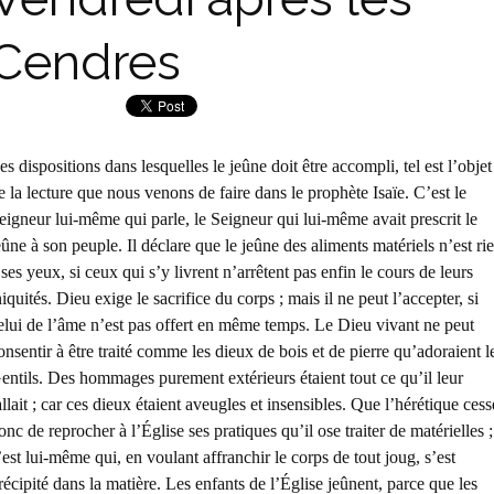
Cendres
es dispositions dans lesquelles le jeûne doit être accompli, tel est l’objet
e la lecture que nous venons de faire dans le prophète Isaïe. C’est le
eigneur lui-même qui parle, le Seigneur qui lui-même avait prescrit le
eûne à son peuple. Il déclare que le jeûne des aliments matériels n’est ri
 ses yeux, si ceux qui s’y livrent n’arrêtent pas enfin le cours de leurs
niquités. Dieu exige le sacrifice du corps ; mais il ne peut l’accepter, si
elui de l’âme n’est pas offert en même temps. Le Dieu vivant ne peut
onsentir à être traité comme les dieux de bois et de pierre qu’adoraient l
entils. Des hommages purement extérieurs étaient tout ce qu’il leur
allait ; car ces dieux étaient aveugles et insensibles. Que l’hérétique cess
onc de reprocher à l’Église ses pratiques qu’il ose traiter de matérielles ;
’est lui-même qui, en voulant affranchir le corps de tout joug, s’est
récipité dans la matière. Les enfants de l’Église jeûnent, parce que les