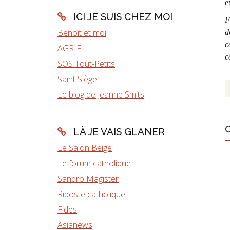
e
ICI JE SUIS CHEZ MOI
F
Benoît et moi
d
c
AGRIF
c
SOS Tout-Petits
Saint Siège
Le blog de Jeanne Smits
LÀ JE VAIS GLANER
Le Salon Beige
Le forum catholique
Sandro Magister
Riposte catholique
Fides
Asianews