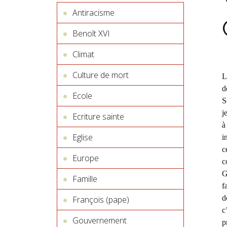
Antiracisme
Benoît XVI
Climat
Culture de mort
L
d
Ecole
S
j
Ecriture sainte
à
Eglise
i
c
Europe
c
G
Famille
f
d
François (pape)
c
Gouvernement
p