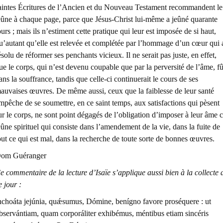
aintes Écritures de l’Ancien et du Nouveau Testament recommandent le
eûne à chaque page, parce que Jésus-Christ lui-même a jeûné quarante
ours ; mais ils n’estiment cette pratique qui leur est imposée de si haut,
u’autant qu’elle est relevée et complétée par l’hommage d’un cœur qui 
ésolu de réformer ses penchants vicieux. Il ne serait pas juste, en effet,
ue le corps, qui n’est devenu coupable que par la perversité de l’âme, fû
ans la souffrance, tandis que celle-ci continuerait le cours de ses
auvaises œuvres. De même aussi, ceux que la faiblesse de leur santé
mpêche de se soumettre, en ce saint temps, aux satisfactions qui pèsent
ur le corps, ne sont point dégagés de l’obligation d’imposer à leur âme 
eûne spirituel qui consiste dans l’amendement de la vie, dans la fuite de
out ce qui est mal, dans la recherche de toute sorte de bonnes œuvres.
om Guéranger
e commentaire de la lecture d’Isaïe s’applique aussi bien à la collecte 
e jour :
nchoáta jejúnia, quǽsumus, Dómine, benígno favore proséquere : ut
bservántiam, quam corporáliter exhibémus, méntibus etiam sincéris