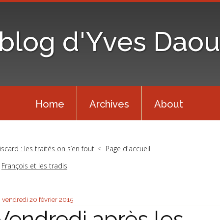
 blog d'Yves Daou
Home
Archives
About
iscard : les traités on s’en fout
Page d'accueil
François et les tradis
vendredi 20
février 2015
Vendredi après les