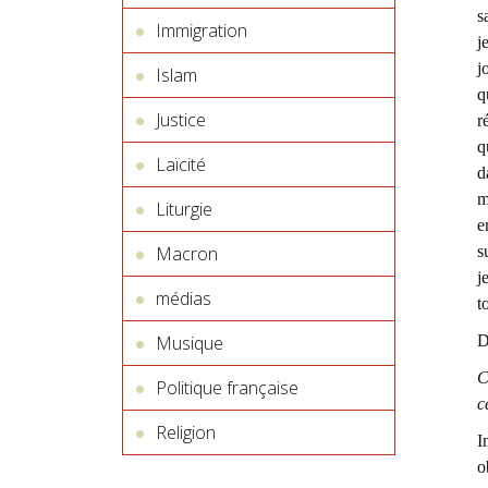
s
Immigration
j
j
Islam
q
Justice
r
q
Laïcité
d
m
Liturgie
e
Macron
s
j
médias
t
Musique
D
C
Politique française
c
Religion
I
o