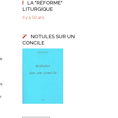
LA "RÉFORME"
LITURGIQUE
Il y a 50 ans
NOTULES SUR UN
CONCILE
en
es
e