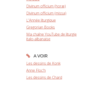
Divinum officium (horæ)
Divinum officium (missa)
L'Année liturgique
Gregorian Books
Ma chaîne YouTube de liturgie
italo-albanaise
A VOIR
Les dessins de Konk
Anne Floc'h
Les dessins de Chard